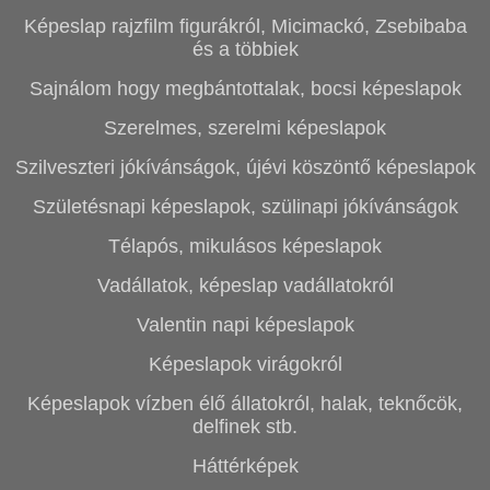
Képeslap rajzfilm figurákról, Micimackó, Zsebibaba
és a többiek
Sajnálom hogy megbántottalak, bocsi képeslapok
Szerelmes, szerelmi képeslapok
Szilveszteri jókívánságok, újévi köszöntő képeslapok
Születésnapi képeslapok, szülinapi jókívánságok
Télapós, mikulásos képeslapok
Vadállatok, képeslap vadállatokról
Valentin napi képeslapok
Képeslapok virágokról
Képeslapok vízben élő állatokról, halak, teknőcök,
delfinek stb.
Háttérképek