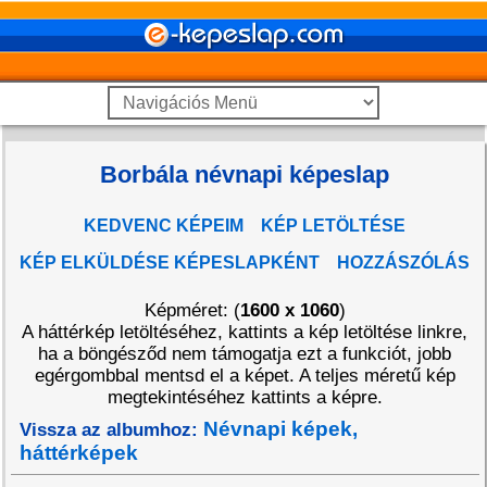
Borbála névnapi képeslap
KEDVENC KÉPEIM
KÉP LETÖLTÉSE
KÉP ELKÜLDÉSE KÉPESLAPKÉNT
HOZZÁSZÓLÁS
Képméret: (
1600 x 1060
)
A háttérkép letöltéséhez, kattints a kép letöltése linkre,
ha a böngésződ nem támogatja ezt a funkciót, jobb
egérgombbal mentsd el a képet. A teljes méretű kép
megtekintéséhez kattints a képre.
Névnapi képek,
Vissza az albumhoz:
háttérképek