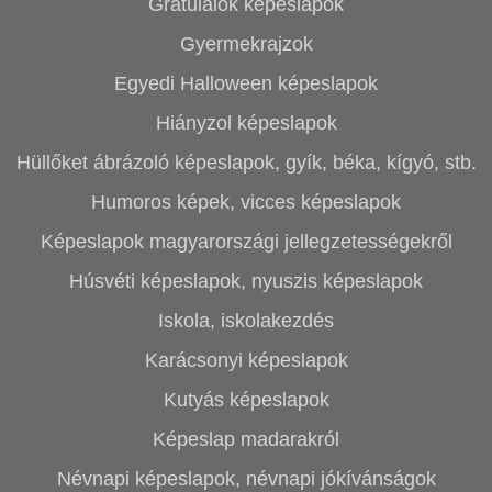
Gratulálok képeslapok
Gyermekrajzok
Egyedi Halloween képeslapok
Hiányzol képeslapok
Hüllőket ábrázoló képeslapok, gyík, béka, kígyó, stb.
Humoros képek, vicces képeslapok
Képeslapok magyarországi jellegzetességekről
Húsvéti képeslapok, nyuszis képeslapok
Iskola, iskolakezdés
Karácsonyi képeslapok
Kutyás képeslapok
Képeslap madarakról
Névnapi képeslapok, névnapi jókívánságok