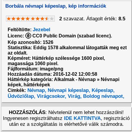
Borbála névnapi képeslap, kép információk
2
szavazat. Átlagolt érték:
8.5
Jezebel
Feltöltötte:
Licenc:
CC0 Public Domain (szabad licenc).
Kép azonosító: 1526
Statisztika: Eddig 1578 alkalommal látogatták meg ezt
az oldalt.
Képméret: Háttérkép szélessége 1600 pixel,
magassága 1060 pixel.
Fájlformátum: image/png
Hozzáadás dátuma: 2016-12-02 12:00:58
Háttérkép kategória: Alkalmak - Névnap » Névnapi
képek, háttérképek
Névnap,
Névnapi képeslap,
Képeslap,
Cimkék:
Üdvözlőlap,
Virágcsokor,
Virág,
Boldog névnapot,
HOZZÁSZÓLÁS
: Névtelenül nem lehet hozzászólni!
Ingyenesen regisztrálhatsz
IDE KATTINTVA
, regisztráció
után ez a szolgáltatás is elérhetővé válik számodra.