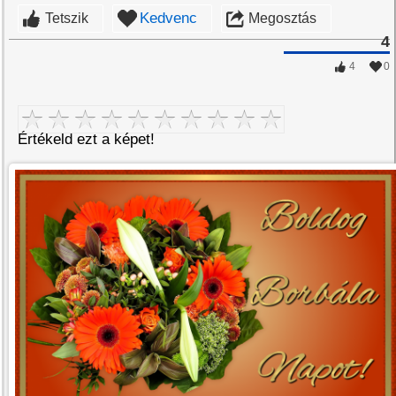
Kedvenc
Tetszik
Megosztás
4
4
0
Értékeld ezt a képet!