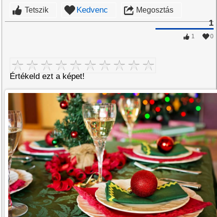
Kedvenc
Tetszik
Megosztás
1
1
0
Értékeld ezt a képet!