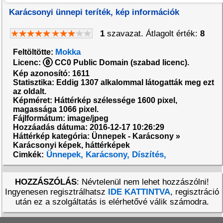
Karácsonyi ünnepi teríték, kép információk
1
szavazat. Átlagolt érték:
8
Mokka
Feltöltötte:
Licenc:
CC0 Public Domain (szabad licenc).
Kép azonosító: 1611
Statisztika: Eddig 1307 alkalommal látogatták meg ezt
az oldalt.
Képméret: Háttérkép szélessége 1600 pixel,
magassága 1066 pixel.
Fájlformátum: image/jpeg
Hozzáadás dátuma: 2016-12-17 10:26:29
Háttérkép kategória: Ünnepek - Karácsony »
Karácsonyi képek, háttérképek
Ünnepek,
Karácsony,
Díszítés,
Cimkék:
HOZZÁSZÓLÁS
: Névtelenül nem lehet hozzászólni!
Ingyenesen regisztrálhatsz
IDE KATTINTVA
, regisztráció
után ez a szolgáltatás is elérhetővé válik számodra.