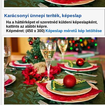
Karácsonyi ünnepi teríték, képeslap
Ha a háttérképet el szeretnéd küldeni képeslapként,
kattints az alábbi képre.
Képeslap méretű kép letöltése
Képméret: (
450 x 300
)