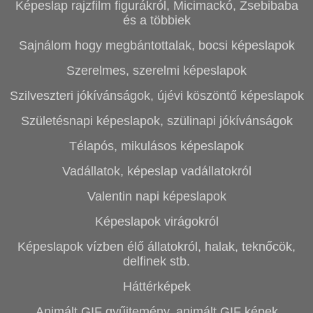
Képeslap rajzfilm figurákról, Micimackó, Zsebibaba
és a többiek
Sajnálom hogy megbántottalak, bocsi képeslapok
Szerelmes, szerelmi képeslapok
Szilveszteri jókívánságok, újévi köszöntő képeslapok
Születésnapi képeslapok, szülinapi jókívánságok
Télapós, mikulásos képeslapok
Vadállatok, képeslap vadállatokról
Valentin napi képeslapok
Képeslapok virágokról
Képeslapok vízben élő állatokról, halak, teknőcök,
delfinek stb.
Háttérképek
Animált GIF gyűjtemény, animált GIF képek