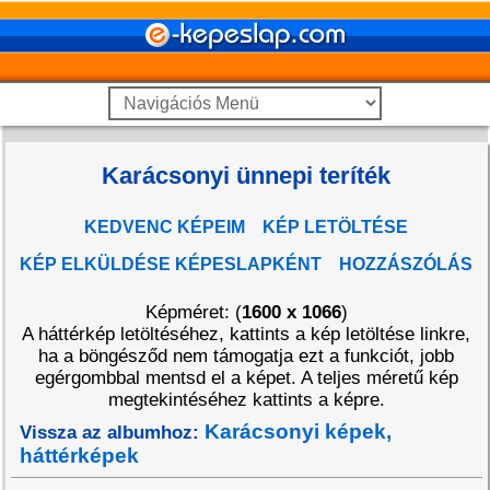
Karácsonyi ünnepi teríték
KEDVENC KÉPEIM
KÉP LETÖLTÉSE
KÉP ELKÜLDÉSE KÉPESLAPKÉNT
HOZZÁSZÓLÁS
Képméret: (
1600 x 1066
)
A háttérkép letöltéséhez, kattints a kép letöltése linkre,
ha a böngésződ nem támogatja ezt a funkciót, jobb
egérgombbal mentsd el a képet. A teljes méretű kép
megtekintéséhez kattints a képre.
Karácsonyi képek,
Vissza az albumhoz:
háttérképek