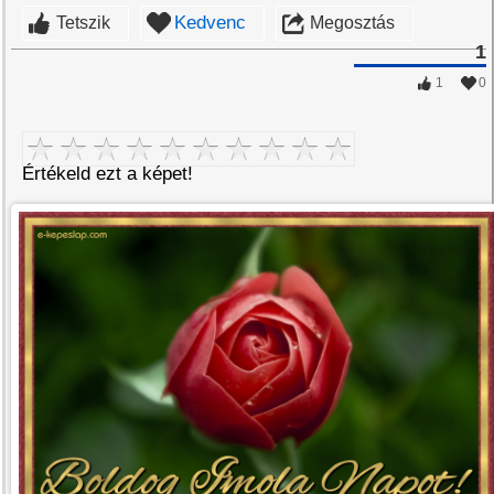
Kedvenc
Tetszik
Megosztás
1
1
0
Értékeld ezt a képet!