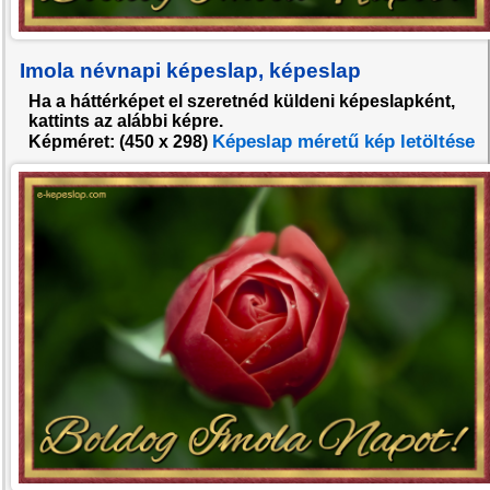
Imola névnapi képeslap, képeslap
Ha a háttérképet el szeretnéd küldeni képeslapként,
kattints az alábbi képre.
Képeslap méretű kép letöltése
Képméret: (
450 x 298
)