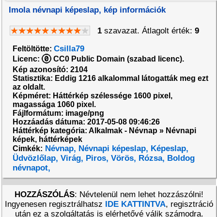
Imola névnapi képeslap, kép információk
1
szavazat. Átlagolt érték:
9
Csilla79
Feltöltötte:
Licenc:
CC0 Public Domain (szabad licenc).
Kép azonosító: 2104
Statisztika: Eddig 1216 alkalommal látogatták meg ezt
az oldalt.
Képméret: Háttérkép szélessége 1600 pixel,
magassága 1060 pixel.
Fájlformátum: image/png
Hozzáadás dátuma: 2017-05-08 09:46:26
Háttérkép kategória: Alkalmak - Névnap » Névnapi
képek, háttérképek
Névnap,
Névnapi képeslap,
Képeslap,
Cimkék:
Üdvözlőlap,
Virág,
Piros,
Vörös,
Rózsa,
Boldog
névnapot,
HOZZÁSZÓLÁS
: Névtelenül nem lehet hozzászólni!
Ingyenesen regisztrálhatsz
IDE KATTINTVA
, regisztráció
után ez a szolgáltatás is elérhetővé válik számodra.