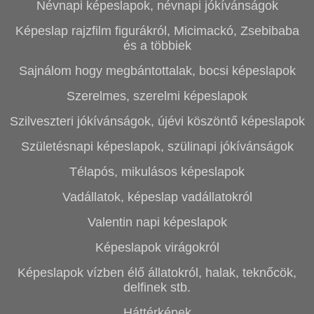
Névnapi képeslapok, névnapi jókívánságok
Képeslap rajzfilm figurákról, Micimackó, Zsebibaba
és a többiek
Sajnálom hogy megbántottalak, bocsi képeslapok
Szerelmes, szerelmi képeslapok
Szilveszteri jókívánságok, újévi köszöntő képeslapok
Születésnapi képeslapok, szülinapi jókívánságok
Télapós, mikulásos képeslapok
Vadállatok, képeslap vadállatokról
Valentin napi képeslapok
Képeslapok virágokról
Képeslapok vízben élő állatokról, halak, teknőcök,
delfinek stb.
Háttérképek