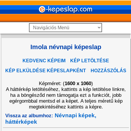
Imola névnapi képeslap
KEDVENC KÉPEIM
KÉP LETÖLTÉSE
KÉP ELKÜLDÉSE KÉPESLAPKÉNT
HOZZÁSZÓLÁS
Képméret: (
1600 x 1060
)
A háttérkép letöltéséhez, kattints a kép letöltése linkre,
ha a böngésződ nem támogatja ezt a funkciót, jobb
egérgombbal mentsd el a képet. A teljes méretű kép
megtekintéséhez kattints a képre.
Névnapi képek,
Vissza az albumhoz:
háttérképek