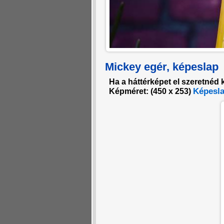
Mickey egér, képeslap
Ha a háttérképet el szeretnéd 
Képesla
Képméret: (
450 x 253
)