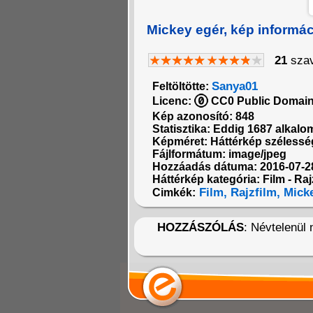
Mickey egér, kép informá
21
szav
Sanya01
Feltöltötte:
Licenc:
CC0 Public Domain 
Kép azonosító: 848
Statisztika: Eddig 1687 alkalo
Képméret: Háttérkép szélesség
Fájlformátum: image/jpeg
Hozzáadás dátuma: 2016-07-2
Háttérkép kategória: Film - Raj
Film,
Rajzfilm,
Micke
Cimkék:
HOZZÁSZÓLÁS
: Névtelenül