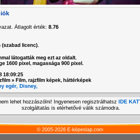
ciók
azat. Átlagolt érték:
8.76
(szabad licenc).
mmal látogatták meg ezt az oldalt.
e 1600 pixel, magassága 900 pixel.
8 18:09:25
zfilm » Film, rajzfilm képek, háttérképek
y egér,
Disney,
 nem lehet hozzászólni! Ingyenesen regisztrálhatsz
IDE KAT
szolgáltatás is elérhetővé válik számodra.
© 2005-2026
E-képeslap.com