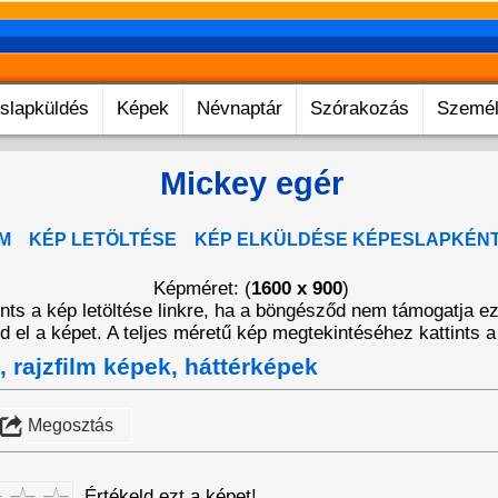
slapküldés
Képek
Névnaptár
Szórakozás
Személ
Mickey egér
M
KÉP LETÖLTÉSE
KÉP ELKÜLDÉSE KÉPESLAPKÉN
Képméret: (
1600 x 900
)
tints a kép letöltése linkre, ha a böngésződ nem támogatja e
 el a képet. A teljes méretű kép megtekintéséhez kattints a
, rajzfilm képek, háttérképek
Megosztás
Értékeld ezt a képet!