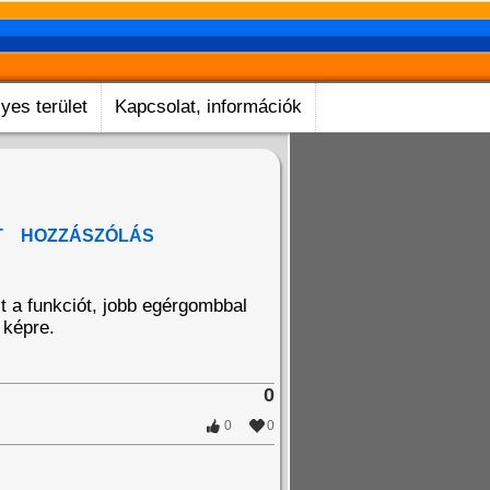
yes terület
Kapcsolat, információk
T
HOZZÁSZÓLÁS
zt a funkciót, jobb egérgombbal
 képre.
0
0
0