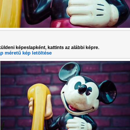
küldeni képeslapként, kattints az alábbi képre.
p méretű kép letöltése