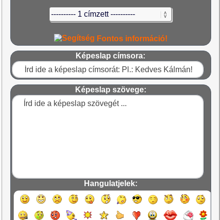
Fontos információ!
Képeslap címsora:
Képeslap szövege:
Hangulatjelek: