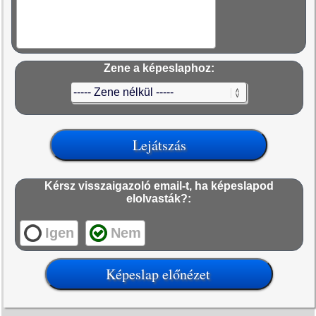
Zene a képeslaphoz:
Kérsz visszaigazoló email-t, ha képeslapod
elolvasták?:
Igen
Nem