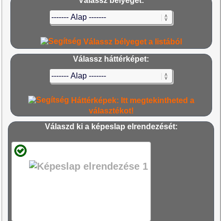
Válassz bélyeget:
Válassz bélyeget a listából
Válassz háttérképet:
Háttérképek: Itt megtekintheted a
választékot!
Válaszd ki a képeslap elrendezését: