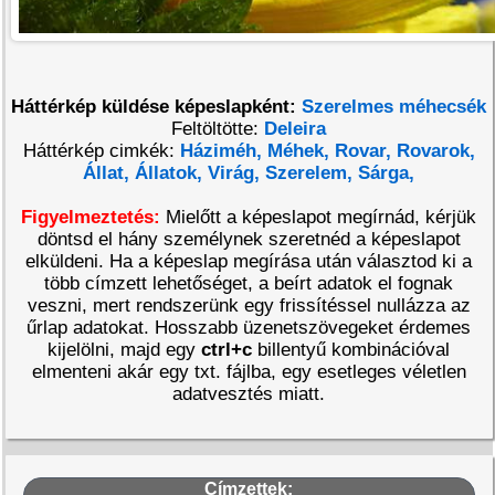
Háttérkép küldése képeslapként:
Szerelmes méhecsék
Feltöltötte:
Deleira
Háttérkép cimkék:
Háziméh,
Méhek,
Rovar,
Rovarok,
Állat,
Állatok,
Virág,
Szerelem,
Sárga,
Figyelmeztetés:
Mielőtt a képeslapot megírnád, kérjük
döntsd el hány személynek szeretnéd a képeslapot
elküldeni. Ha a képeslap megírása után választod ki a
több címzett lehetőséget, a beírt adatok el fognak
veszni, mert rendszerünk egy frissítéssel nullázza az
űrlap adatokat. Hosszabb üzenetszövegeket érdemes
kijelölni, majd egy
ctrl+c
billentyű kombinációval
elmenteni akár egy txt. fájlba, egy esetleges véletlen
adatvesztés miatt.
Címzettek: