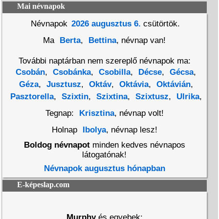
Mai névnapok
Névnapok
2026 augusztus 6.
csütörtök.
Ma
Berta
,
Bettina
, névnap van!
További naptárban nem szereplő névnapok ma:
Csobán
,
Csobánka
,
Csobilla
,
Décse
,
Gécsa
,
Géza
,
Jusztusz
,
Oktáv
,
Oktávia
,
Oktávián
,
Pasztorella
,
Szixtin
,
Szixtina
,
Szixtusz
,
Ulrika
,
Tegnap:
Krisztina
, névnap volt!
Holnap
Ibolya
, névnap lesz!
Boldog névnapot
minden kedves névnapos
látogatónak!
Névnapok augusztus hónapban
E-képeslap.com
Murphy
és egyebek: