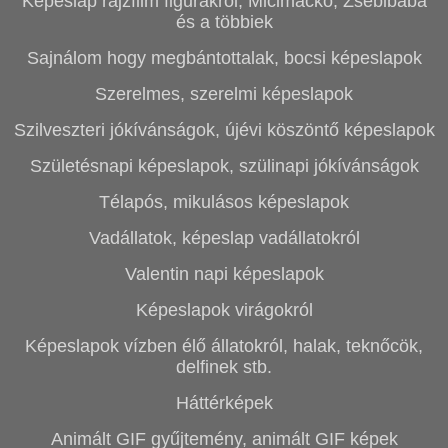
Képeslap rajzfilm figurákról, Micimackó, Zsebibaba
és a többiek
Sajnálom hogy megbántottalak, bocsi képeslapok
Szerelmes, szerelmi képeslapok
Szilveszteri jókívánságok, újévi köszöntő képeslapok
Születésnapi képeslapok, szülinapi jókívánságok
Télapós, mikulásos képeslapok
Vadállatok, képeslap vadállatokról
Valentin napi képeslapok
Képeslapok virágokról
Képeslapok vízben élő állatokról, halak, teknőcök,
delfinek stb.
Háttérképek
Animált GIF gyűjtemény, animált GIF képek