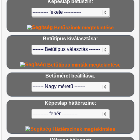
Képeslap betűszín:
Betűszínek megtekintése
Betűtípus kiválasztása:
Betűtípus minták megtekintése
Betűméret beállítása:
Képeslap háttérszíne:
Háttérszínek megtekintése