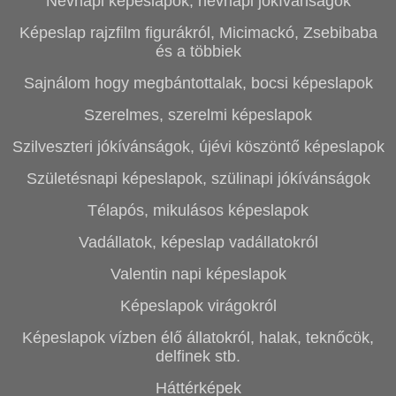
Névnapi képeslapok, névnapi jókívánságok
Képeslap rajzfilm figurákról, Micimackó, Zsebibaba
és a többiek
Sajnálom hogy megbántottalak, bocsi képeslapok
Szerelmes, szerelmi képeslapok
Szilveszteri jókívánságok, újévi köszöntő képeslapok
Születésnapi képeslapok, szülinapi jókívánságok
Télapós, mikulásos képeslapok
Vadállatok, képeslap vadállatokról
Valentin napi képeslapok
Képeslapok virágokról
Képeslapok vízben élő állatokról, halak, teknőcök,
delfinek stb.
Háttérképek