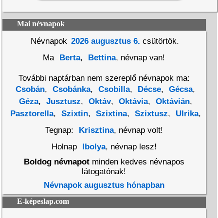
Mai névnapok
Névnapok
2026 augusztus 6.
csütörtök.
Ma
Berta
,
Bettina
, névnap van!
További naptárban nem szereplő névnapok ma:
Csobán
,
Csobánka
,
Csobilla
,
Décse
,
Gécsa
,
Géza
,
Jusztusz
,
Oktáv
,
Oktávia
,
Oktávián
,
Pasztorella
,
Szixtin
,
Szixtina
,
Szixtusz
,
Ulrika
,
Tegnap:
Krisztina
, névnap volt!
Holnap
Ibolya
, névnap lesz!
Boldog névnapot
minden kedves névnapos
látogatónak!
Névnapok augusztus hónapban
E-képeslap.com