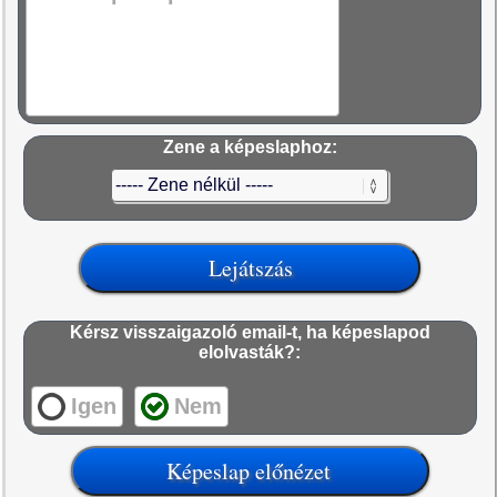
Zene a képeslaphoz:
Kérsz visszaigazoló email-t, ha képeslapod
elolvasták?:
Igen
Nem