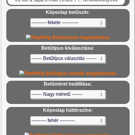
Képeslap betűszín:
Betűszínek megtekintése
Betűtípus kiválasztása:
Betűtípus minták megtekintése
Betűméret beállítása:
Képeslap háttérszíne: