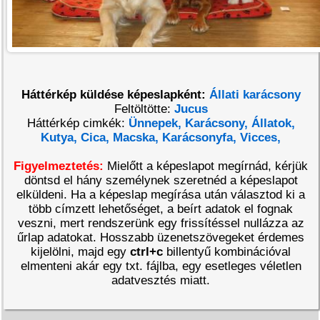
Háttérkép küldése képeslapként:
Állati karácsony
Feltöltötte:
Jucus
Háttérkép cimkék:
Ünnepek,
Karácsony,
Állatok,
Kutya,
Cica,
Macska,
Karácsonyfa,
Vicces,
Figyelmeztetés:
Mielőtt a képeslapot megírnád, kérjük
döntsd el hány személynek szeretnéd a képeslapot
elküldeni. Ha a képeslap megírása után választod ki a
több címzett lehetőséget, a beírt adatok el fognak
veszni, mert rendszerünk egy frissítéssel nullázza az
űrlap adatokat. Hosszabb üzenetszövegeket érdemes
kijelölni, majd egy
ctrl+c
billentyű kombinációval
elmenteni akár egy txt. fájlba, egy esetleges véletlen
adatvesztés miatt.