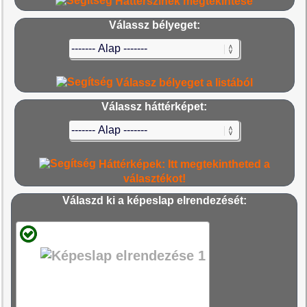
Háttérszínek megtekintése
Válassz bélyeget:
Válassz bélyeget a listából
Válassz háttérképet:
Háttérképek: Itt megtekintheted a
választékot!
Válaszd ki a képeslap elrendezését: