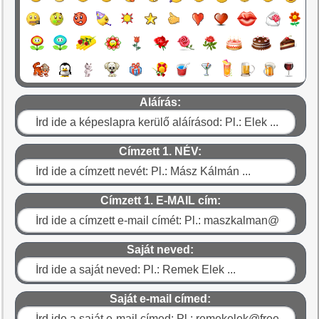
Aláírás:
Címzett 1. NÉV:
Címzett 1. E-MAIL cím:
Saját neved:
Saját e-mail címed: