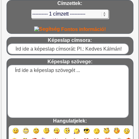
Címzettek:
Fontos információ!
Képeslap címsora:
Képeslap szövege:
Hangulatjelek: