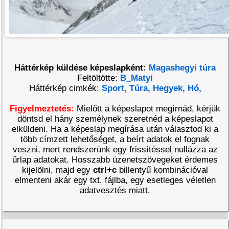
Háttérkép küldése képeslapként:
Magashegyi túra
Feltöltötte:
B_Matyi
Háttérkép cimkék:
Sport,
Túra,
Hegyek,
Hó,
Figyelmeztetés:
Mielőtt a képeslapot megírnád, kérjük
döntsd el hány személynek szeretnéd a képeslapot
elküldeni. Ha a képeslap megírása után választod ki a
több címzett lehetőséget, a beírt adatok el fognak
veszni, mert rendszerünk egy frissítéssel nullázza az
űrlap adatokat. Hosszabb üzenetszövegeket érdemes
kijelölni, majd egy
ctrl+c
billentyű kombinációval
elmenteni akár egy txt. fájlba, egy esetleges véletlen
adatvesztés miatt.