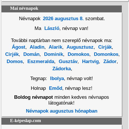
Mai névnapok
Névnapok
2026 augusztus 8.
szombat.
Ma
László
, névnap van!
További naptárban nem szereplő névnapok ma:
Ágost
,
Aladin
,
Alarik
,
Augusztusz
,
Cirják
,
Cirjék
,
Domán
,
Dominik
,
Domokos
,
Domonkos
,
Domos
,
Eszmeralda
,
Gusztáv
,
Hartvig
,
Zádor
,
Zádorka
,
Tegnap:
Ibolya
, névnap volt!
Holnap
Emőd
, névnap lesz!
Boldog névnapot
minden kedves névnapos
látogatónak!
Névnapok augusztus hónapban
E-képeslap.com