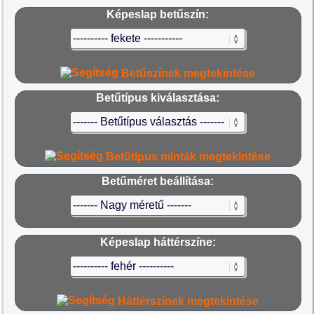
Képeslap betűszín:
Betűszínek megtekintése
Betűtípus kiválasztása:
Betűtípus minták megtekintése
Betűméret beállítása:
Képeslap háttérszíne:
Háttérszínek megtekintése