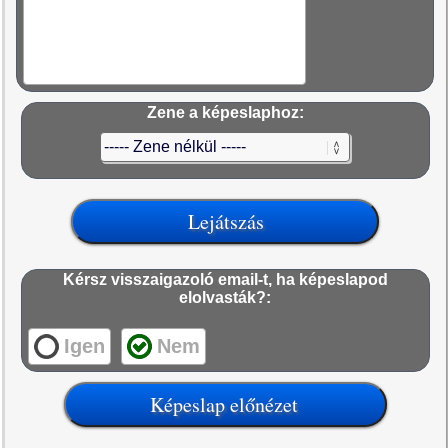
Zene a képeslaphoz:
Kérsz visszaigazoló email-t, ha képeslapod
elolvasták?:
Igen
Nem