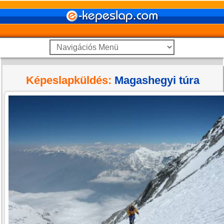
Képeslapküldés:
Magashegyi túra