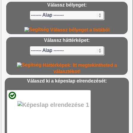
Válassz bélyeget:
Válassz bélyeget a listából
Válassz háttérképet:
Háttérképek: Itt megtekintheted a
választékot!
Válaszd ki a képeslap elrendezését: