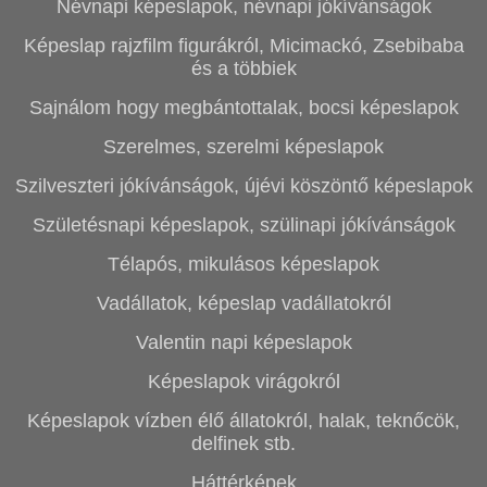
Névnapi képeslapok, névnapi jókívánságok
Képeslap rajzfilm figurákról, Micimackó, Zsebibaba
és a többiek
Sajnálom hogy megbántottalak, bocsi képeslapok
Szerelmes, szerelmi képeslapok
Szilveszteri jókívánságok, újévi köszöntő képeslapok
Születésnapi képeslapok, szülinapi jókívánságok
Télapós, mikulásos képeslapok
Vadállatok, képeslap vadállatokról
Valentin napi képeslapok
Képeslapok virágokról
Képeslapok vízben élő állatokról, halak, teknőcök,
delfinek stb.
Háttérképek