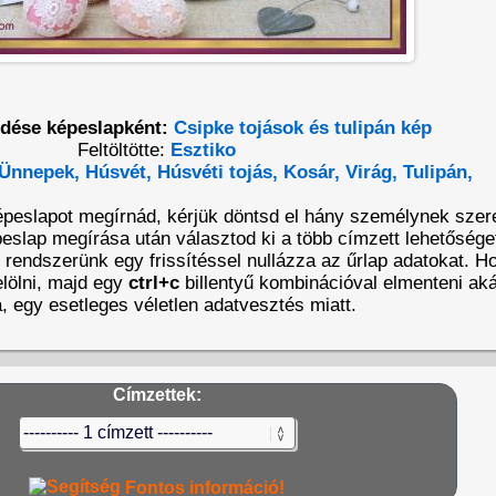
ldése képeslapként:
Csipke tojások és tulipán kép
Feltöltötte:
Esztiko
Ünnepek,
Húsvét,
Húsvéti tojás,
Kosár,
Virág,
Tulipán,
épeslapot megírnád, kérjük döntsd el hány személynek szer
eslap megírása után választod ki a több címzett lehetőséget
t rendszerünk egy frissítéssel nullázza az űrlap adatokat. 
lölni, majd egy
ctrl+c
billentyű kombinációval elmenteni aká
a, egy esetleges véletlen adatvesztés miatt.
Címzettek:
Fontos információ!