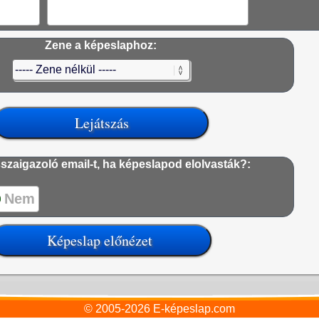
Zene a képeslaphoz:
szaigazoló email-t, ha képeslapod elolvasták?:
Nem
© 2005-2026
E-képeslap.com