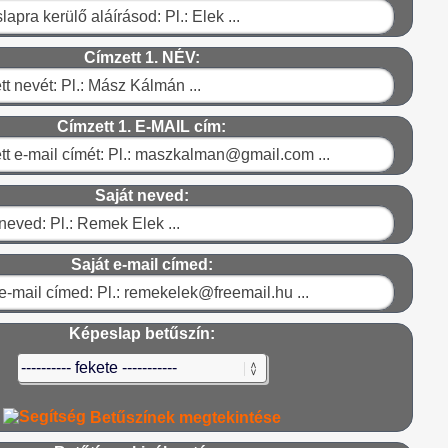
Címzett 1. NÉV:
Címzett 1. E-MAIL cím:
Saját neved:
Saját e-mail címed:
Képeslap betűszín:
Betűszínek megtekintése