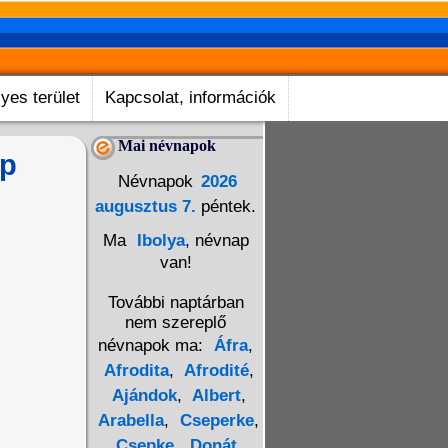
yes terület
Kapcsolat, információk
Mai névnapok
ép
Névnapok
2026
augusztus 7.
péntek.
Ma
Ibolya
, névnap
van!
További naptárban
nem szereplő
névnapok ma:
Áfra
,
Afrodita
,
Afrodité
,
Ajándok
,
Albert
,
Arabella
,
Cseperke
,
Csepke
,
Donát
,