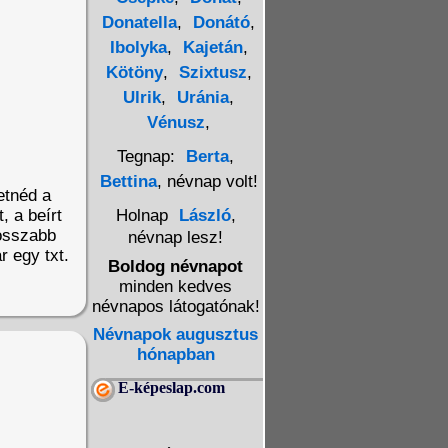
Donatella
,
Donátó
,
Ibolyka
,
Kajetán
,
Kötöny
,
Szixtusz
,
Ulrik
,
Uránia
,
Vénusz
,
Tegnap:
Berta
,
Bettina
, névnap volt!
etnéd a
, a beírt
Holnap
László
,
Hosszabb
névnap lesz!
r egy txt.
Boldog névnapot
minden kedves
névnapos látogatónak!
Névnapok augusztus
hónapban
E-képeslap.com