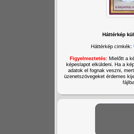
Háttérkép kü
Háttérkép cimkék:
Figyelmeztetés:
Mielőtt a k
képeslapot elküldeni. Ha a kép
adatok el fognak veszni, mer
üzenetszövegeket érdemes kije
fájlb