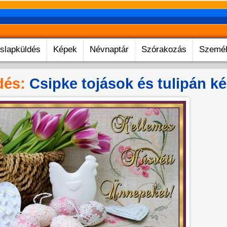
slapküldés
Képek
Névnaptár
Szórakozás
Személ
dés:
Csipke tojások és tulipán k