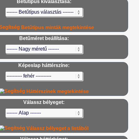
Betűtípus kiválasztása:
Betűtípus minták megtekintése
Betűméret beállítása:
Képeslap háttérszíne:
Háttérszínek megtekintése
Válassz bélyeget:
Válassz bélyeget a listából