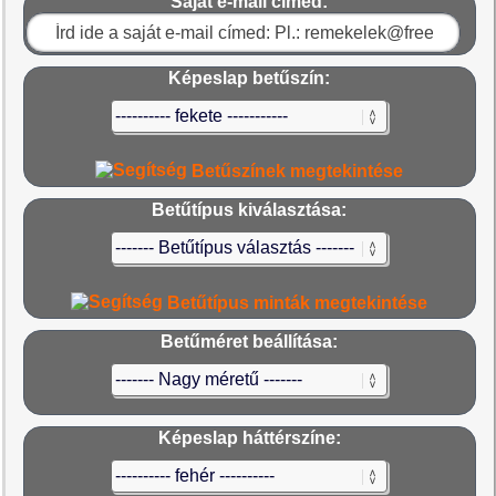
Saját e-mail címed:
Képeslap betűszín:
Betűszínek megtekintése
Betűtípus kiválasztása:
Betűtípus minták megtekintése
Betűméret beállítása:
Képeslap háttérszíne: