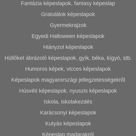
Fantázia képeslapok, fantasy képeslap
Gratulálok képeslapok
Gyermekrajzok
Egyedi Halloween képeslapok
Hiányzol képeslapok
Hüllőket ábrázoló képeslapok, gyík, béka, kígyó, stb.
Humoros képek, vicces képeslapok
Képeslapok magyarországi jellegzetességekről
Húsvéti képeslapok, nyuszis képeslapok
Iskola, iskolakezdés
Karácsonyi képeslapok
Kutyás képeslapok
Képeslap madarakról