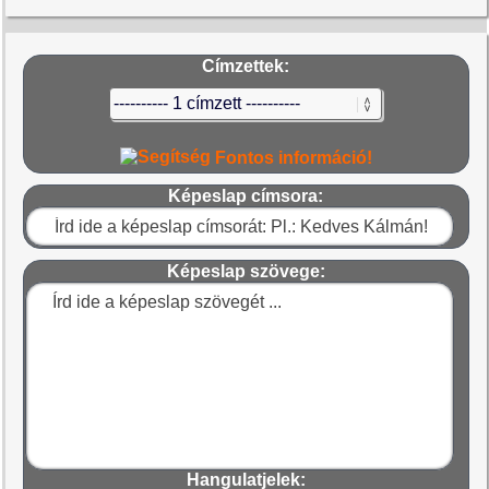
Címzettek:
Fontos információ!
Képeslap címsora:
Képeslap szövege:
Hangulatjelek: