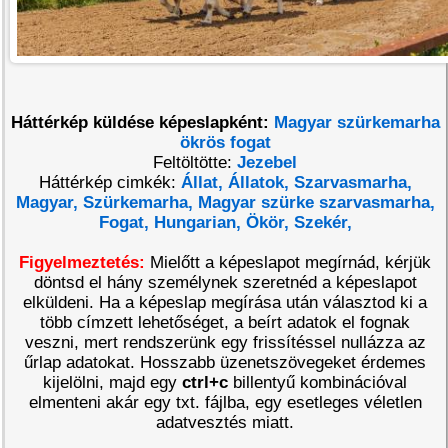
Háttérkép küldése képeslapként:
Magyar szürkemarha
ökrös fogat
Feltöltötte:
Jezebel
Háttérkép cimkék:
Állat,
Állatok,
Szarvasmarha,
Magyar,
Szürkemarha,
Magyar szürke szarvasmarha,
Fogat,
Hungarian,
Ökör,
Szekér,
Figyelmeztetés:
Mielőtt a képeslapot megírnád, kérjük
döntsd el hány személynek szeretnéd a képeslapot
elküldeni. Ha a képeslap megírása után választod ki a
több címzett lehetőséget, a beírt adatok el fognak
veszni, mert rendszerünk egy frissítéssel nullázza az
űrlap adatokat. Hosszabb üzenetszövegeket érdemes
kijelölni, majd egy
ctrl+c
billentyű kombinációval
elmenteni akár egy txt. fájlba, egy esetleges véletlen
adatvesztés miatt.