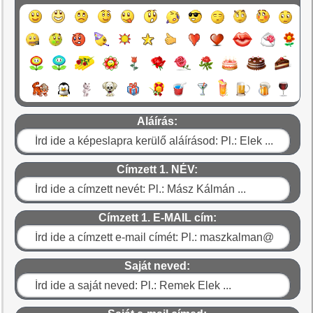
Aláírás:
Címzett 1. NÉV:
Címzett 1. E-MAIL cím:
Saját neved: