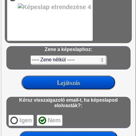
Zene a képeslaphoz:
Kérsz visszaigazoló email-t, ha képeslapod
elolvasták?:
Igen
Nem