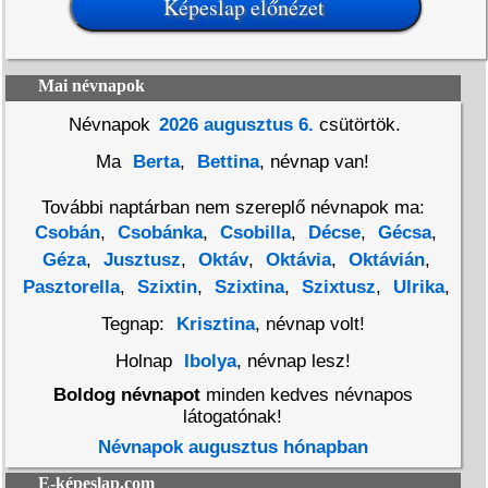
Mai névnapok
Névnapok
2026 augusztus 6.
csütörtök.
Ma
Berta
,
Bettina
, névnap van!
További naptárban nem szereplő névnapok ma:
Csobán
,
Csobánka
,
Csobilla
,
Décse
,
Gécsa
,
Géza
,
Jusztusz
,
Oktáv
,
Oktávia
,
Oktávián
,
Pasztorella
,
Szixtin
,
Szixtina
,
Szixtusz
,
Ulrika
,
Tegnap:
Krisztina
, névnap volt!
Holnap
Ibolya
, névnap lesz!
Boldog névnapot
minden kedves névnapos
látogatónak!
Névnapok augusztus hónapban
E-képeslap.com