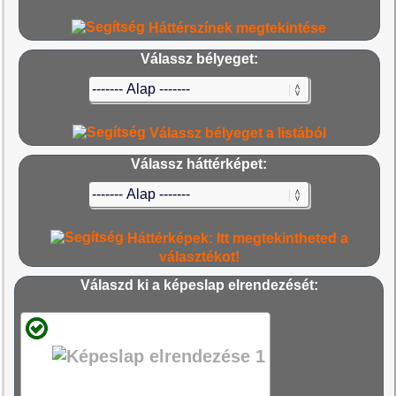
Háttérszínek megtekintése
Válassz bélyeget:
Válassz bélyeget a listából
Válassz háttérképet:
Háttérképek: Itt megtekintheted a
választékot!
Válaszd ki a képeslap elrendezését: