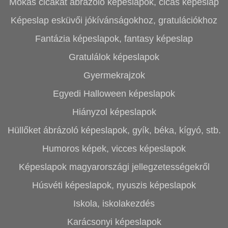
Mókás cicákat ábrázoló képeslapok, cicás képeslap
Képeslap esküvői jókívánságokhoz, gratulációkhoz
Fantázia képeslapok, fantasy képeslap
Gratulálok képeslapok
Gyermekrajzok
Egyedi Halloween képeslapok
Hiányzol képeslapok
Hüllőket ábrázoló képeslapok, gyík, béka, kígyó, stb.
Humoros képek, vicces képeslapok
Képeslapok magyarországi jellegzetességekről
Húsvéti képeslapok, nyuszis képeslapok
Iskola, iskolakezdés
Karácsonyi képeslapok