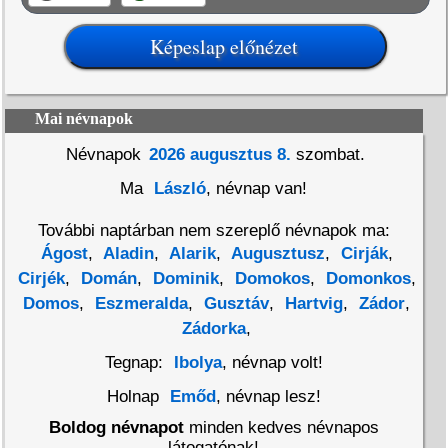
Mai névnapok
Névnapok
2026 augusztus 8.
szombat.
Ma
László
, névnap van!
További naptárban nem szereplő névnapok ma:
Ágost
,
Aladin
,
Alarik
,
Augusztusz
,
Cirják
,
Cirjék
,
Domán
,
Dominik
,
Domokos
,
Domonkos
,
Domos
,
Eszmeralda
,
Gusztáv
,
Hartvig
,
Zádor
,
Zádorka
,
Tegnap:
Ibolya
, névnap volt!
Holnap
Emőd
, névnap lesz!
Boldog névnapot
minden kedves névnapos
látogatónak!