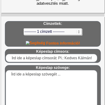
adatvesztés miatt.
Címzettek:
Fontos információ!
Képeslap címsora:
Képeslap szövege: