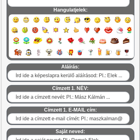
Hangulatjelek:
Aláírás:
Címzett 1. NÉV:
Címzett 1. E-MAIL cím:
Saját neved: