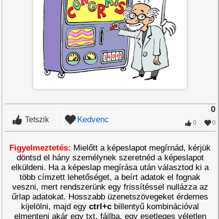
0
Kedvenc
Tetszik
0
0
Figyelmeztetés:
Mielőtt a képeslapot megírnád, kérjük
döntsd el hány személynek szeretnéd a képeslapot
elküldeni. Ha a képeslap megírása után választod ki a
több címzett lehetőséget, a beírt adatok el fognak
veszni, mert rendszerünk egy frissítéssel nullázza az
űrlap adatokat. Hosszabb üzenetszövegeket érdemes
kijelölni, majd egy
ctrl+c
billentyű kombinációval
elmenteni akár egy txt. fájlba, egy esetleges véletlen