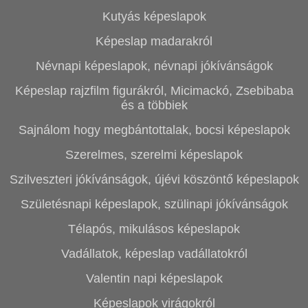
Kutyás képeslapok
Képeslap madarakról
Névnapi képeslapok, névnapi jókívánságok
Képeslap rajzfilm figurákról, Micimackó, Zsebibaba
és a többiek
Sajnálom hogy megbántottalak, bocsi képeslapok
Szerelmes, szerelmi képeslapok
Szilveszteri jókívánságok, újévi köszöntő képeslapok
Születésnapi képeslapok, szülinapi jókívánságok
Télapós, mikulásos képeslapok
Vadállatok, képeslap vadállatokról
Valentin napi képeslapok
Képeslapok virágokról