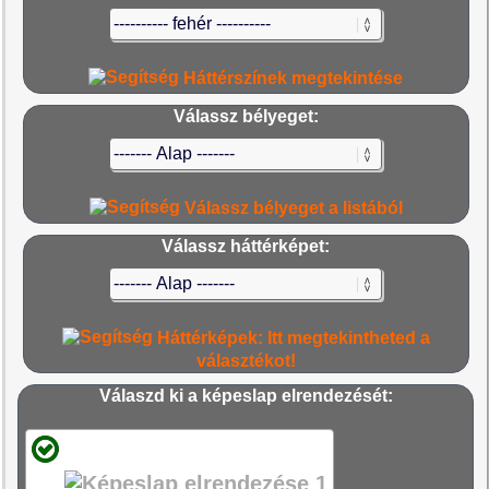
Háttérszínek megtekintése
Válassz bélyeget:
Válassz bélyeget a listából
Válassz háttérképet:
Háttérképek: Itt megtekintheted a
választékot!
Válaszd ki a képeslap elrendezését: