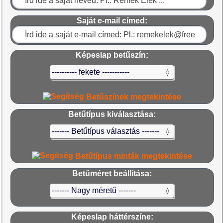
Saját e-mail címed:
Képeslap betűszín:
Betűszínek megtekintése
Betűtípus kiválasztása:
Betűtípus minták megtekintése
Betűméret beállítása:
Képeslap háttérszíne: