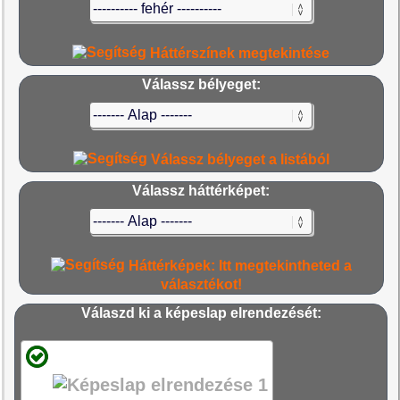
Háttérszínek megtekintése
Válassz bélyeget:
Válassz bélyeget a listából
Válassz háttérképet:
Háttérképek: Itt megtekintheted a
választékot!
Válaszd ki a képeslap elrendezését: