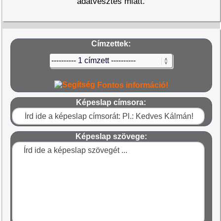
adatvesztés miatt.
Címzettek:
Fontos információ!
Képeslap címsora:
Képeslap szövege: