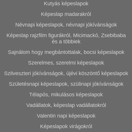
Kutyás képeslapok
Képeslap madarakról
Névnapi képeslapok, névnapi jókívánságok
Képeslap rajzfilm figurákról, Micimackó, Zsebibaba
és a többiek
Sajnálom hogy megbántottalak, bocsi képeslapok
Szerelmes, szerelmi képeslapok
Szilveszteri jókívánságok, újévi köszöntő képeslapok
Születésnapi képeslapok, szülinapi jókívánságok
Télapós, mikulásos képeslapok
Vadállatok, képeslap vadállatokról
Valentin napi képeslapok
Képeslapok virágokról