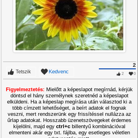
2
Kedvenc
Tetszik
2
0
Figyelmeztetés:
Mielőtt a képeslapot megírnád, kérjük
döntsd el hány személynek szeretnéd a képeslapot
elküldeni. Ha a képeslap megírása után választod ki a
több címzett lehetőséget, a beírt adatok el fognak
veszni, mert rendszerünk egy frissítéssel nullázza az
űrlap adatokat. Hosszabb üzenetszövegeket érdemes
kijelölni, majd egy
ctrl+c
billentyű kombinációval
elmenteni akár egy txt. fájlba, egy esetleges véletlen