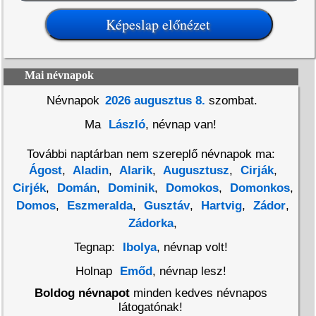
Mai névnapok
Névnapok
2026 augusztus 8.
szombat.
Ma
László
, névnap van!
További naptárban nem szereplő névnapok ma:
Ágost
,
Aladin
,
Alarik
,
Augusztusz
,
Cirják
,
Cirjék
,
Domán
,
Dominik
,
Domokos
,
Domonkos
,
Domos
,
Eszmeralda
,
Gusztáv
,
Hartvig
,
Zádor
,
Zádorka
,
Tegnap:
Ibolya
, névnap volt!
Holnap
Emőd
, névnap lesz!
Boldog névnapot
minden kedves névnapos
látogatónak!