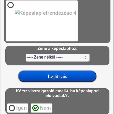
Zene a képeslaphoz:
Kérsz visszaigazoló email-t, ha képeslapod
elolvasták?:
Igen
Nem