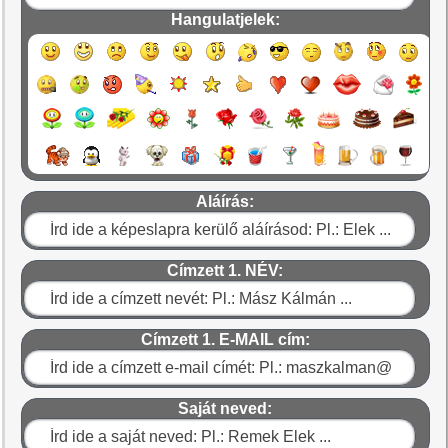
Hangulatjelek:
Aláírás:
Címzett 1. NÉV:
Címzett 1. E-MAIL cím:
Saját neved: