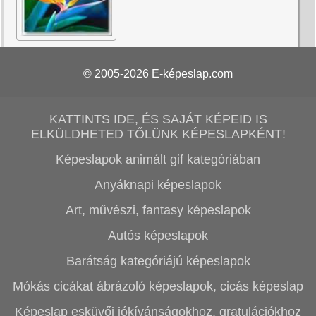
© 2005-2026
E-képeslap.com
KATTINTS IDE, ÉS SAJÁT KÉPEID IS
ELKÜLDHETED TŐLÜNK KÉPESLAPKÉNT!
Képeslapok animált gif kategóriában
Anyáknapi képeslapok
Art, művészi, fantasy képeslapok
Autós képeslapok
Barátság kategóriájú képeslapok
Mókás cicákat ábrázoló képeslapok, cicás képeslap
Képeslap esküvői jókívánságokhoz, gratulációkhoz