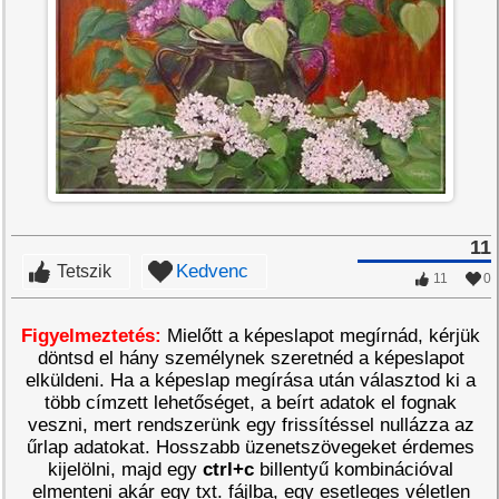
11
Kedvenc
Tetszik
11
0
Figyelmeztetés:
Mielőtt a képeslapot megírnád, kérjük
döntsd el hány személynek szeretnéd a képeslapot
elküldeni. Ha a képeslap megírása után választod ki a
több címzett lehetőséget, a beírt adatok el fognak
veszni, mert rendszerünk egy frissítéssel nullázza az
űrlap adatokat. Hosszabb üzenetszövegeket érdemes
kijelölni, majd egy
ctrl+c
billentyű kombinációval
elmenteni akár egy txt. fájlba, egy esetleges véletlen