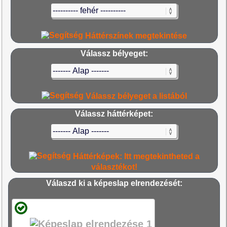
Háttérszínek megtekintése
Válassz bélyeget:
Válassz bélyeget a listából
Válassz háttérképet:
Háttérképek: Itt megtekintheted a
választékot!
Válaszd ki a képeslap elrendezését: