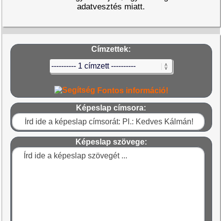
adatvesztés miatt.
Címzettek:
Fontos információ!
Képeslap címsora:
Képeslap szövege: