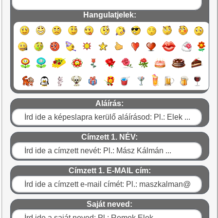
Hangulatjelek:
Aláírás:
Címzett 1. NÉV:
Címzett 1. E-MAIL cím:
Saját neved: