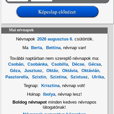
Mai névnapok
Névnapok
2026 augusztus 6.
csütörtök.
Ma
Berta
,
Bettina
, névnap van!
További naptárban nem szereplő névnapok ma:
Csobán
,
Csobánka
,
Csobilla
,
Décse
,
Gécsa
,
Géza
,
Jusztusz
,
Oktáv
,
Oktávia
,
Oktávián
,
Pasztorella
,
Szixtin
,
Szixtina
,
Szixtusz
,
Ulrika
,
Tegnap:
Krisztina
, névnap volt!
Holnap
Ibolya
, névnap lesz!
Boldog névnapot
minden kedves névnapos
látogatónak!