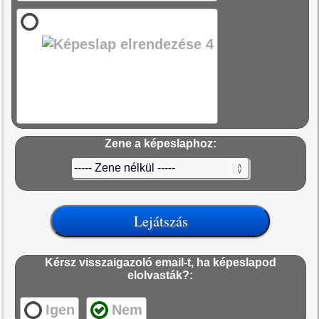
Zene a képeslaphoz:
Kérsz visszaigazoló email-t, ha képeslapod
elolvasták?:
Igen
Nem