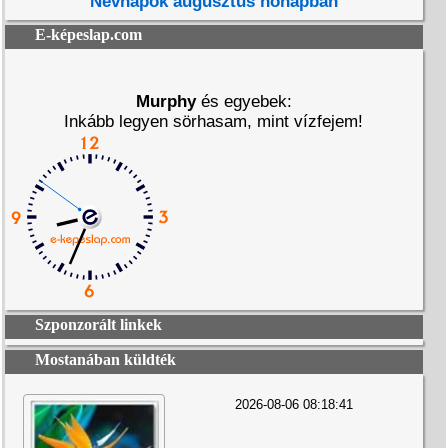
Névnapok augusztus hónapban
E-képeslap.com
Murphy
és egyebek:
Inkább legyen sörhasam, mint vízfejem!
Szponzorált linkek
Mostanában küldték
2026-08-06 08:18:41