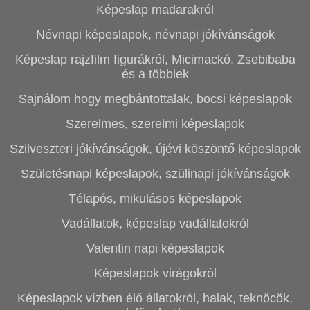
Képeslap madarakról
Névnapi képeslapok, névnapi jókívánságok
Képeslap rajzfilm figurákról, Micimackó, Zsebibaba
és a többiek
Sajnálom hogy megbántottalak, bocsi képeslapok
Szerelmes, szerelmi képeslapok
Szilveszteri jókívánságok, újévi köszöntő képeslapok
Születésnapi képeslapok, szülinapi jókívánságok
Télapós, mikulásos képeslapok
Vadállatok, képeslap vadállatokról
Valentin napi képeslapok
Képeslapok virágokról
Képeslapok vízben élő állatokról, halak, teknőcök,