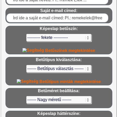
Saját e-mail címed:
Képeslap betűszín:
Betűszínek megtekintése
Betűtípus kiválasztása:
Betűtípus minták megtekintése
Betűméret beállítása:
Képeslap háttérszíne: