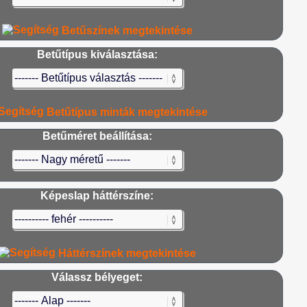
Betűszínek megtekintése
Betűtípus kiválasztása:
Betűtípus minták megtekintése
Betűméret beállítása:
Képeslap háttérszíne:
Háttérszínek megtekintése
Válassz bélyeget: