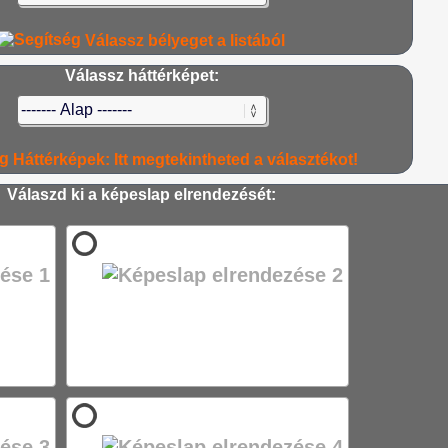
Válassz bélyeget a listából
Válassz háttérképet:
Háttérképek: Itt megtekintheted a választékot!
Válaszd ki a képeslap elrendezését: