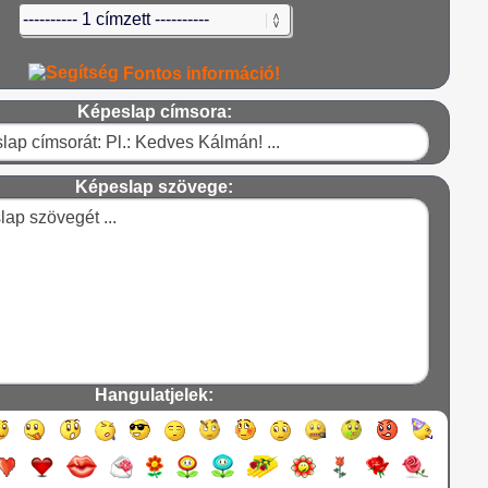
Fontos információ!
Képeslap címsora:
Képeslap szövege:
Hangulatjelek: