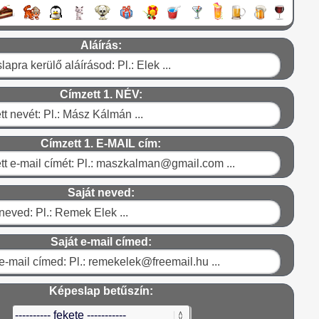
Aláírás:
Címzett 1. NÉV:
Címzett 1. E-MAIL cím:
Saját neved:
Saját e-mail címed:
Képeslap betűszín: