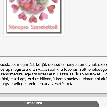
épeslapot megírnád, kérjük döntsd el hány személynek szer
eslap megírása után választod ki a több címzett lehetőséget
t rendszerünk egy frissítéssel nullázza az űrlap adatokat. 
lölni, majd egy
ctrl+c
billentyű kombinációval elmenteni aká
a, egy esetleges véletlen adatvesztés miatt.
Címzettek: