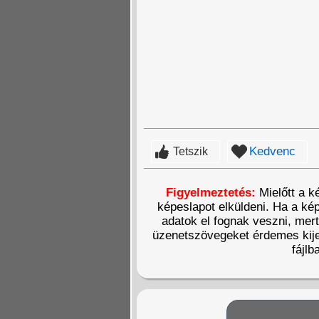
Kedvenc
Tetszik
Figyelmeztetés:
Mielőtt a k
képeslapot elküldeni. Ha a kép
adatok el fognak veszni, mer
üzenetszövegeket érdemes kije
fájlb