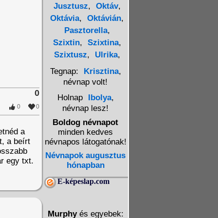
Jusztusz
,
Oktáv
,
Oktávia
,
Oktávián
,
Pasztorella
,
Szixtin
,
Szixtina
,
Szixtusz
,
Ulrika
,
Tegnap:
Krisztina
,
névnap volt!
0
Holnap
Ibolya
,
0
0
névnap lesz!
Boldog névnapot
etnéd a
minden kedves
, a beírt
névnapos látogatónak!
Hosszabb
Névnapok augusztus
r egy txt.
hónapban
E-képeslap.com
Murphy
és egyebek: