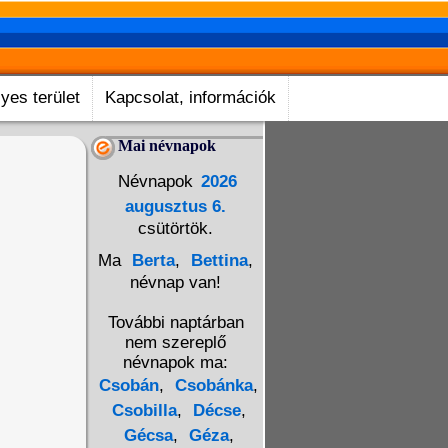
yes terület
Kapcsolat, információk
Mai névnapok
Névnapok
2026
augusztus 6.
csütörtök.
Ma
Berta
,
Bettina
,
névnap van!
További naptárban
nem szereplő
névnapok ma:
Csobán
,
Csobánka
,
Csobilla
,
Décse
,
Gécsa
,
Géza
,