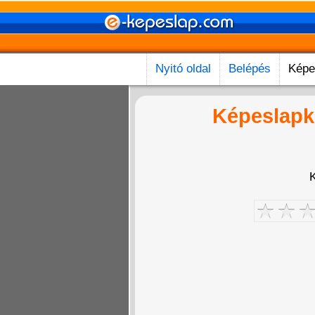
Nyitó oldal
Belépés
Képe
Képeslapk
K