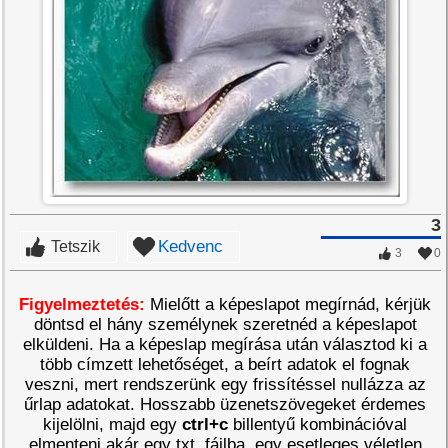
3
Kedvenc
Tetszik
3
0
Figyelmeztetés:
Mielőtt a képeslapot megírnád, kérjük
döntsd el hány személynek szeretnéd a képeslapot
elküldeni. Ha a képeslap megírása után választod ki a
több címzett lehetőséget, a beírt adatok el fognak
veszni, mert rendszerünk egy frissítéssel nullázza az
űrlap adatokat. Hosszabb üzenetszövegeket érdemes
kijelölni, majd egy
ctrl+c
billentyű kombinációval
elmenteni akár egy txt. fájlba, egy esetleges véletlen