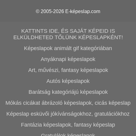
© 2005-2026
E-képeslap.com
KATTINTS IDE, ÉS SAJÁT KÉPEID IS
ELKÜLDHETED TŐLÜNK KÉPESLAPKÉNT!
Képeslapok animált gif kategóriában
Anyáknapi képeslapok
Art, művészi, fantasy képeslapok
Autós képeslapok
Barátság kategóriájú képeslapok
Mókás cicákat ábrázoló képeslapok, cicás képeslap
Képeslap esküvői jókívánságokhoz, gratulációkhoz
Fantázia képeslapok, fantasy képeslap
Gratulálok képeslapok