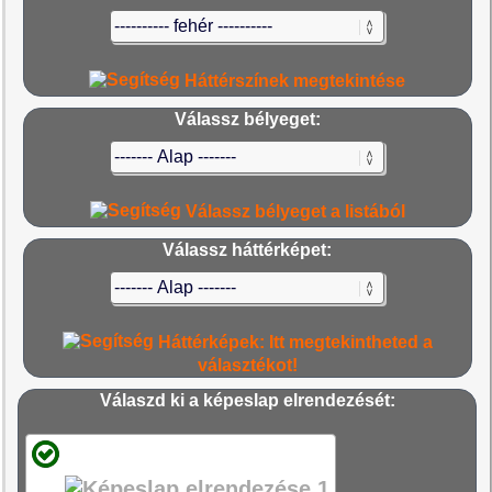
Háttérszínek megtekintése
Válassz bélyeget:
Válassz bélyeget a listából
Válassz háttérképet:
Háttérképek: Itt megtekintheted a
választékot!
Válaszd ki a képeslap elrendezését: