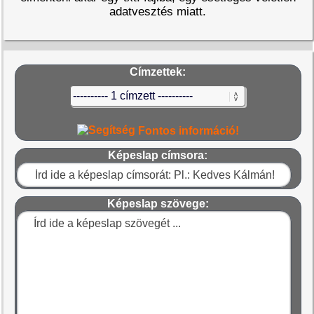
adatvesztés miatt.
Címzettek:
Fontos információ!
Képeslap címsora:
Képeslap szövege: