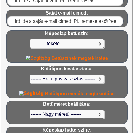
Saját e-mail címed:
Képeslap betűszín:
Betűszínek megtekintése
Betűtípus kiválasztása:
Betűtípus minták megtekintése
Betűméret beállítása:
Képeslap háttérszíne: