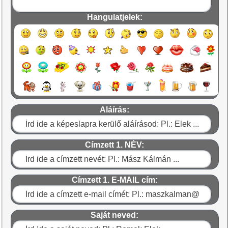
Hangulatjelek:
Aláírás:
Címzett 1. NÉV:
Címzett 1. E-MAIL cím:
Saját neved: