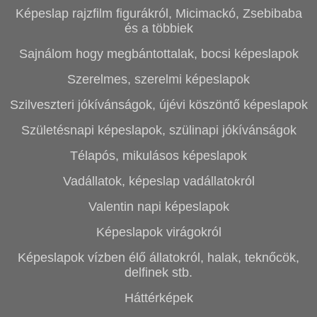
Képeslap rajzfilm figurákról, Micimackó, Zsebibaba
és a többiek
Sajnálom hogy megbántottalak, bocsi képeslapok
Szerelmes, szerelmi képeslapok
Szilveszteri jókívánságok, újévi köszöntő képeslapok
Születésnapi képeslapok, szülinapi jókívánságok
Télapós, mikulásos képeslapok
Vadállatok, képeslap vadállatokról
Valentin napi képeslapok
Képeslapok virágokról
Képeslapok vízben élő állatokról, halak, teknőcök,
delfinek stb.
Háttérképek