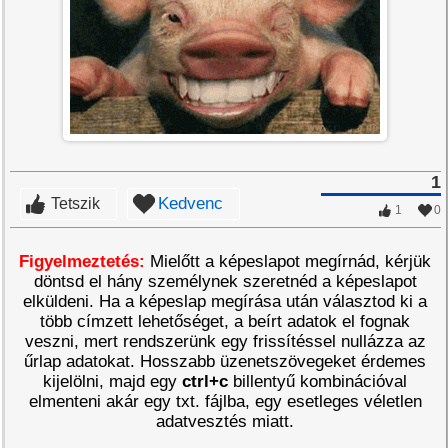
1
Kedvenc
Tetszik
1
0
Figyelmeztetés:
Mielőtt a képeslapot megírnád, kérjük
döntsd el hány személynek szeretnéd a képeslapot
elküldeni. Ha a képeslap megírása után választod ki a
több címzett lehetőséget, a beírt adatok el fognak
veszni, mert rendszerünk egy frissítéssel nullázza az
űrlap adatokat. Hosszabb üzenetszövegeket érdemes
kijelölni, majd egy
ctrl+c
billentyű kombinációval
elmenteni akár egy txt. fájlba, egy esetleges véletlen
adatvesztés miatt.