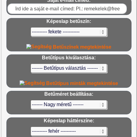
Saját e-mail címed:
Képeslap betűszín:
Betűszínek megtekintése
Betűtípus kiválasztása:
Betűtípus minták megtekintése
Betűméret beállítása:
Képeslap háttérszíne: