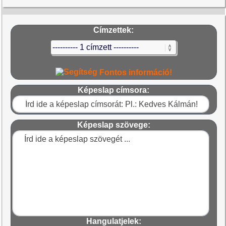
Címzettek:
Fontos információ!
Képeslap címsora:
Képeslap szövege:
Hangulatjelek: