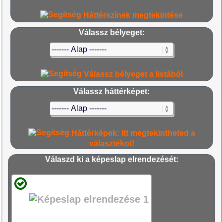
Háttérszínek megtekintése
Válassz bélyeget:
Válassz bélyeget a listából
Válassz háttérképet:
Háttérképek: Itt megtekintheted a
választékot!
Válaszd ki a képeslap elrendezését: