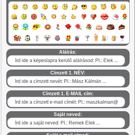
Aláírás:
Címzett 1. NÉV:
Címzett 1. E-MAIL cím:
Saját neved: