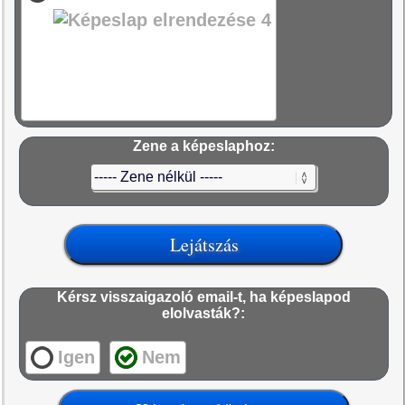
Zene a képeslaphoz:
Kérsz visszaigazoló email-t, ha képeslapod
elolvasták?:
Igen
Nem