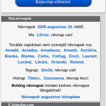
Mai névnapok
Névnapok
2026 augusztus 10.
hétfő.
Ma
Lőrinc
, névnap van!
További naptárban nem szereplő névnapok ma:
Amadé
,
Amadea
,
Amadeusz
,
Amadó
,
Asztéria
,
Bianka
,
Blanka
,
Csilla
,
Csillag
,
Enzó
,
Laurent
,
Loránd
,
Lóránt
,
Orlandó
,
Roland
,
Tegnap:
Emőd
, névnap volt!
Holnap
Tiborc
,
Zsuzsanna
, névnap lesz!
Boldog névnapot
minden kedves névnapos
látogatónak!
Névnapok augusztus hónapban
E-képeslap.com