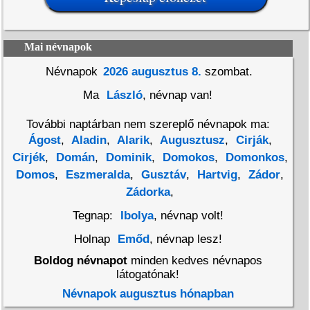
Mai névnapok
Névnapok
2026 augusztus 8.
szombat.
Ma
László
, névnap van!
További naptárban nem szereplő névnapok ma:
Ágost
,
Aladin
,
Alarik
,
Augusztusz
,
Cirják
,
Cirjék
,
Domán
,
Dominik
,
Domokos
,
Domonkos
,
Domos
,
Eszmeralda
,
Gusztáv
,
Hartvig
,
Zádor
,
Zádorka
,
Tegnap:
Ibolya
, névnap volt!
Holnap
Emőd
, névnap lesz!
Boldog névnapot
minden kedves névnapos
látogatónak!
Névnapok augusztus hónapban