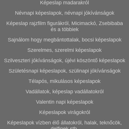
Képeslap madarakról
Névnapi képeslapok, névnapi jókívánságok
Képeslap rajzfilm figurákról, Micimackó, Zsebibaba
és a többiek
Sajnálom hogy megbántottalak, bocsi képeslapok
Szerelmes, szerelmi képeslapok
Szilveszteri jókívánságok, újévi köszöntő képeslapok
Születésnapi képeslapok, szülinapi jókívánságok
Télapós, mikulásos képeslapok
Vadállatok, képeslap vadállatokról
Valentin napi képeslapok
Képeslapok virágokról
Képeslapok vízben élő állatokról, halak, teknőcök,
delfinek stb.