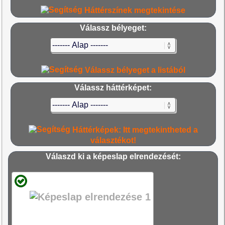
Háttérszínek megtekintése
Válassz bélyeget:
Válassz bélyeget a listából
Válassz háttérképet:
Háttérképek: Itt megtekintheted a
választékot!
Válaszd ki a képeslap elrendezését: