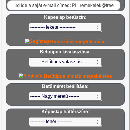
Képeslap betűszín:
Betűszínek megtekintése
Betűtípus kiválasztása:
Betűtípus minták megtekintése
Betűméret beállítása:
Képeslap háttérszíne: