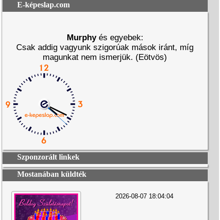
E-képeslap.com
Murphy
és egyebek:
Csak addig vagyunk szigorúak mások iránt, míg
magunkat nem ismerjük. (Eötvös)
Szponzorált linkek
Mostanában küldték
2026-08-07 18:04:04