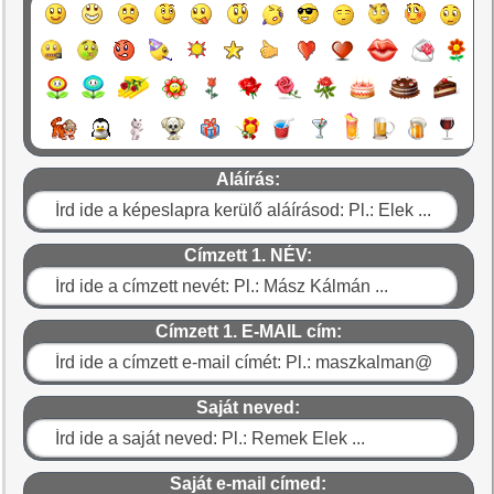
Aláírás:
Címzett 1. NÉV:
Címzett 1. E-MAIL cím:
Saját neved:
Saját e-mail címed: