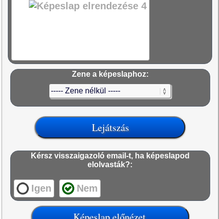
Zene a képeslaphoz:
Kérsz visszaigazoló email-t, ha képeslapod
elolvasták?:
Igen
Nem