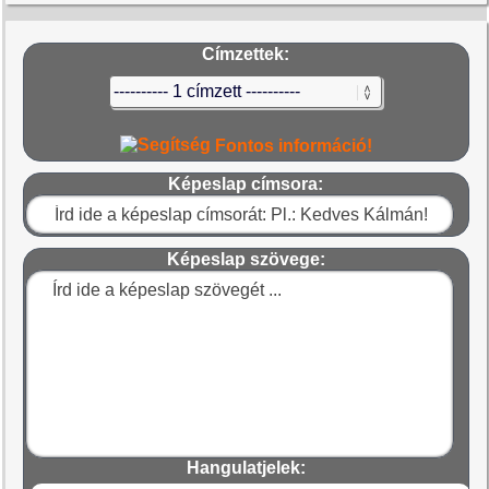
Címzettek:
Fontos információ!
Képeslap címsora:
Képeslap szövege:
Hangulatjelek: