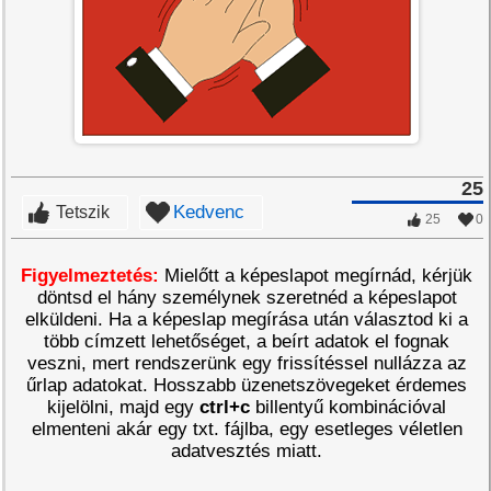
25
Kedvenc
Tetszik
25
0
Figyelmeztetés:
Mielőtt a képeslapot megírnád, kérjük
döntsd el hány személynek szeretnéd a képeslapot
elküldeni. Ha a képeslap megírása után választod ki a
több címzett lehetőséget, a beírt adatok el fognak
veszni, mert rendszerünk egy frissítéssel nullázza az
űrlap adatokat. Hosszabb üzenetszövegeket érdemes
kijelölni, majd egy
ctrl+c
billentyű kombinációval
elmenteni akár egy txt. fájlba, egy esetleges véletlen
adatvesztés miatt.