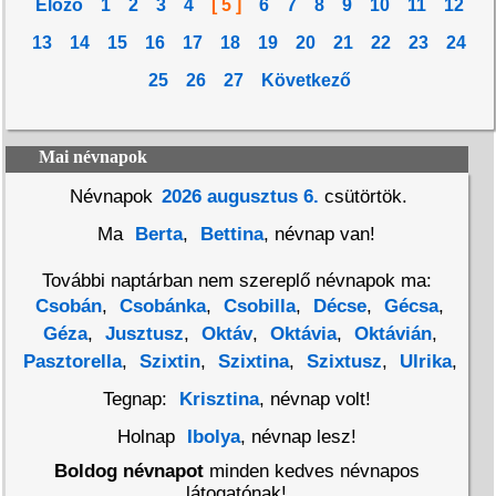
Előző
1
2
3
4
[ 5 ]
6
7
8
9
10
11
12
13
14
15
16
17
18
19
20
21
22
23
24
25
26
27
Következő
Mai névnapok
Névnapok
2026 augusztus 6.
csütörtök.
Ma
Berta
,
Bettina
, névnap van!
További naptárban nem szereplő névnapok ma:
Csobán
,
Csobánka
,
Csobilla
,
Décse
,
Gécsa
,
Géza
,
Jusztusz
,
Oktáv
,
Oktávia
,
Oktávián
,
Pasztorella
,
Szixtin
,
Szixtina
,
Szixtusz
,
Ulrika
,
Tegnap:
Krisztina
, névnap volt!
Holnap
Ibolya
, névnap lesz!
Boldog névnapot
minden kedves névnapos
látogatónak!