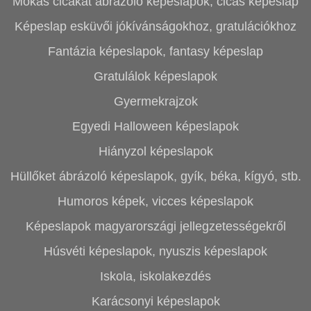
Mókás cicákat ábrázoló képeslapok, cicás képeslap
Képeslap esküvői jókívánságokhoz, gratulációkhoz
Fantázia képeslapok, fantasy képeslap
Gratulálok képeslapok
Gyermekrajzok
Egyedi Halloween képeslapok
Hiányzol képeslapok
Hüllőket ábrázoló képeslapok, gyík, béka, kígyó, stb.
Humoros képek, vicces képeslapok
Képeslapok magyarországi jellegzetességekről
Húsvéti képeslapok, nyuszis képeslapok
Iskola, iskolakezdés
Karácsonyi képeslapok