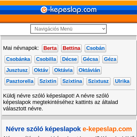
Mai névnapok:
Berta
Bettina
Csobán
Csobánka
Csobilla
Décse
Gécsa
Géza
Jusztusz
Oktáv
Oktávia
Oktávián
Pasztorella
Szixtin
Szixtina
Szixtusz
Ulrika
Küldj névre szóló képeslapot! A névre szóló
képeslapok megtekintéséhez kattints az általad
választott névre.
Névre szóló képeslapok
e-kepeslap.com