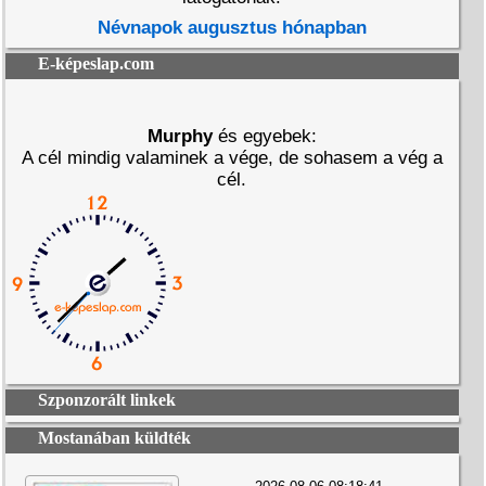
Névnapok augusztus hónapban
E-képeslap.com
Murphy
és egyebek:
A cél mindig valaminek a vége, de sohasem a vég a
cél.
Szponzorált linkek
Mostanában küldték