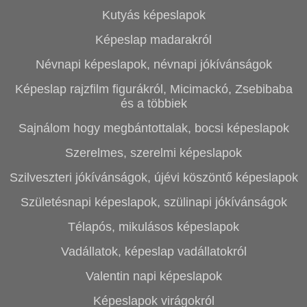
Kutyás képeslapok
Képeslap madarakról
Névnapi képeslapok, névnapi jókívánságok
Képeslap rajzfilm figurákról, Micimackó, Zsebibaba
és a többiek
Sajnálom hogy megbántottalak, bocsi képeslapok
Szerelmes, szerelmi képeslapok
Szilveszteri jókívánságok, újévi köszöntő képeslapok
Születésnapi képeslapok, szülinapi jókívánságok
Télapós, mikulásos képeslapok
Vadállatok, képeslap vadállatokról
Valentin napi képeslapok
Képeslapok virágokról