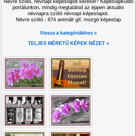
Névre szóló, névnapi képeslapot keresel? Képeslapküldő
portálunkon, mindig megtalálod az éppen aktuális
névnapra szóló névnapi képeslapot.
Névre szóló : 674 animált gif, mozgó képeslap
Vissza a kategóriákhoz »
TELJES MÉRETŰ KÉPEK NÉZET »