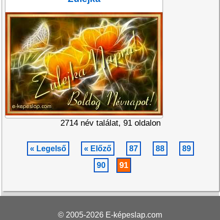
2714 név találat, 91 oldalon
« Legelső
« Előző
87
88
89
91
90
© 2005-2026
E-képeslap.com