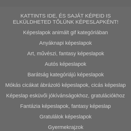
KATTINTS IDE, ÉS SAJÁT KÉPEID IS
ELKÜLDHETED TŐLÜNK KÉPESLAPKÉNT!
Képeslapok animált gif kategóriában
Anyáknapi képeslapok
Art, művészi, fantasy képeslapok
Autós képeslapok
Barátság kategóriájú képeslapok
Mókás cicákat ábrázoló képeslapok, cicás képeslap
Képeslap esküvői jókívánságokhoz, gratulációkhoz
Fantázia képeslapok, fantasy képeslap
Gratulálok képeslapok
Gyermekrajzok