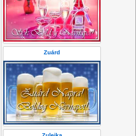
Zuárd
Zulejka