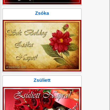
Zsóka
Zsüliett