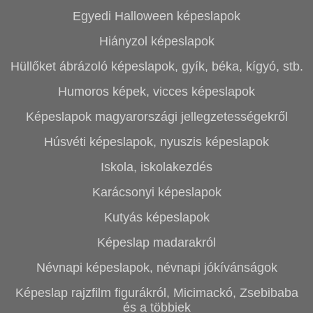
Egyedi Halloween képeslapok
Hiányzol képeslapok
Hüllőket ábrázoló képeslapok, gyík, béka, kígyó, stb.
Humoros képek, vicces képeslapok
Képeslapok magyarországi jellegzetességekről
Húsvéti képeslapok, nyuszis képeslapok
Iskola, iskolakezdés
Karácsonyi képeslapok
Kutyás képeslapok
Képeslap madarakról
Névnapi képeslapok, névnapi jókívánságok
Képeslap rajzfilm figurákról, Micimackó, Zsebibaba
és a többiek