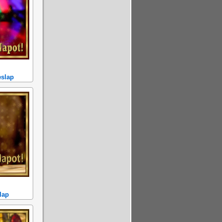
eslap
lap