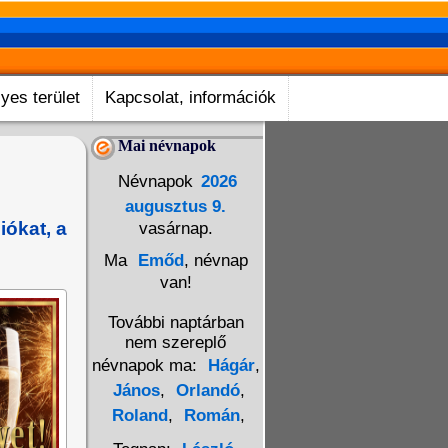
yes terület
Kapcsolat, információk
Mai névnapok
Névnapok
2026
augusztus 9.
iókat, a
vasárnap.
Ma
Emőd
, névnap
van!
További naptárban
nem szereplő
névnapok ma:
Hágár
,
János
,
Orlandó
,
Roland
,
Román
,