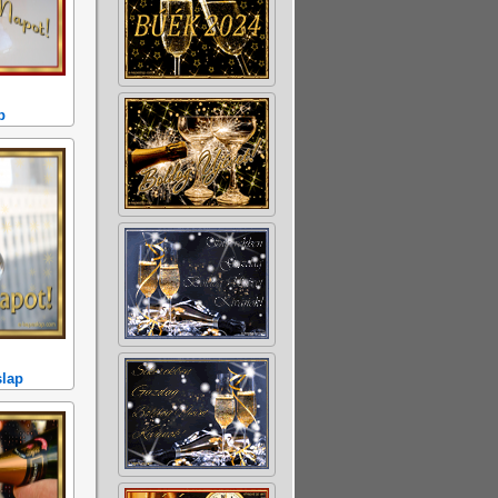
p
slap