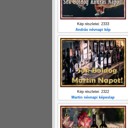
Kép részletei: 2333
András névnapi kép
Kép részletei: 2322
Martin névnapi képeslap