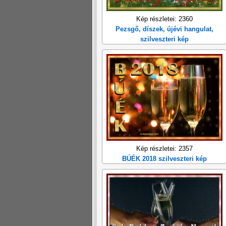
Kép részletei: 2360
Pezsgő, díszek, újévi hangulat,
szilveszteri kép
Kép részletei: 2357
BÚÉK 2018 szilveszteri kép