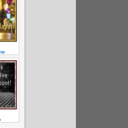
lap
p