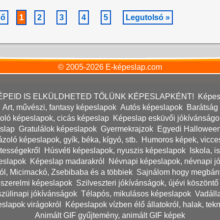
1
ső
2
3
4
5
Legutolsó »
© 2005-2026
E-képeslap.com
 KÉPEID IS ELKÜLDHETED TŐLÜNK KÉPESLAPKÉNT!
Képesl
Art, művészi, fantasy képeslapok
Autós képeslapok
Barátság 
oló képeslapok, cicás képeslap
Képeslap esküvői jókívánságo
eslap
Gratulálok képeslapok
Gyermekrajzok
Egyedi Hallowee
ázoló képeslapok, gyík, béka, kígyó, stb.
Humoros képek, vicce
tességekről
Húsvéti képeslapok, nyuszis képeslapok
Iskola, 
eslapok
Képeslap madarakról
Névnapi képeslapok, névnapi j
ról, Micimackó, Zsebibaba és a többiek
Sajnálom hogy megbánto
 szerelmi képeslapok
Szilveszteri jókívánságok, újévi köszönt
szülinapi jókívánságok
Télapós, mikulásos képeslapok
Vadálla
slapok virágokról
Képeslapok vízben élő állatokról, halak, tekn
Animált GIF gyűjtemény, animált GIF képek