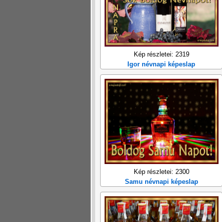
Kép részletei: 2319
Igor névnapi képeslap
Kép részletei: 2300
Samu névnapi képeslap