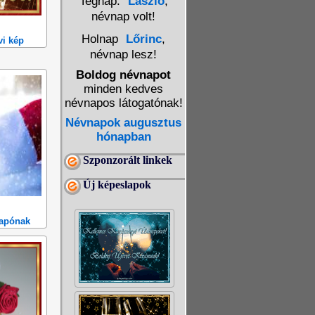
Tegnap:
László
,
névnap volt!
Holnap
Lőrinc
,
vi kép
névnap lesz!
Boldog névnapot
minden kedves
névnapos látogatónak!
Névnapok augusztus
hónapban
Szponzorált linkek
Új képeslapok
lapónak