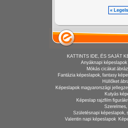
« Legel
KATTINTS IDE, ÉS SAJÁT
Anyáknapi képeslapok
Mókás cicákat ábráz
Fantázia képeslapok, fantasy kép
Hüllőket ábr
Képeslapok magyarországi jellegze
Kutyás kép
Képeslap rajzfilm figurák
Szerelmes,
Születésnapi képeslapok, 
Valentin napi képeslapok
Képe