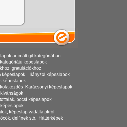
apok animált gif kategóriában
kategóriájú képeslapok
khoz, gratulációkhoz
n képeslapok
Hiányzol képeslapok
s képeslapok
iskolakezdés
Karácsonyi képeslapok
ókívánságok
ttalak, bocsi képeslapok
ő képeslapok
tok, képeslap vadállatokról
őcök, delfinek stb.
Háttérképek