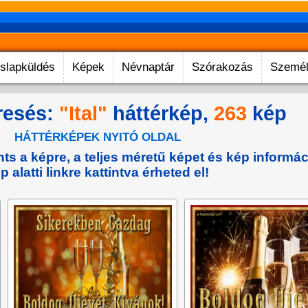
slapküldés
Képek
Névnaptár
Szórakozás
Személ
resés:
"Ital"
háttérkép,
263
kép
HÁTTÉRKÉPEK NYITÓ OLDAL
s a képre, a teljes méretű képet és kép informác
p alatti linkre kattintva érheted el!