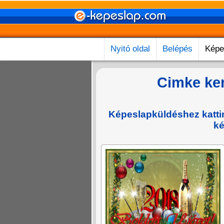
Nyitó oldal
Belépés
Képe
Cimke ke
Képeslapküldéshez kattint
ké