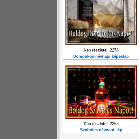
Kép részletei: 2278
Domonkos névnapi képeslap
Kép részletei: 2268
Szabolcs névnapi kép