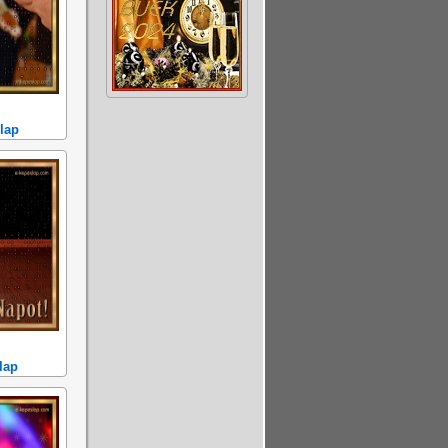
lap
lap