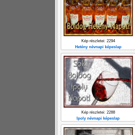
Kép részletei: 2294
Hetény névnapi képeslap
Kép részletei: 2288
Ipoly névnapi képeslap