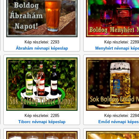
Kép részletei: 2293
Kép részletei: 2289
Ábrahám névnapi képeslap
Menyhért névnapi kép
Kép részletei: 2285
Kép részletei: 2284
Tiborc névnapi képeslap
Emőd névnapi képes