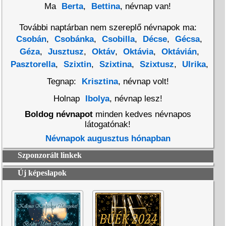
Ma
Berta
,
Bettina
, névnap van!
További naptárban nem szereplő névnapok ma:
Csobán
,
Csobánka
,
Csobilla
,
Décse
,
Gécsa
,
Géza
,
Jusztusz
,
Oktáv
,
Oktávia
,
Oktávián
,
Pasztorella
,
Szixtin
,
Szixtina
,
Szixtusz
,
Ulrika
,
Tegnap:
Krisztina
, névnap volt!
Holnap
Ibolya
, névnap lesz!
Boldog névnapot
minden kedves névnapos
látogatónak!
Névnapok augusztus hónapban
Szponzorált linkek
Új képeslapok