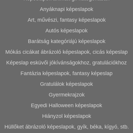
Anyáknapi képeslapok
Art, művészi, fantasy képeslapok
Autós képeslapok
Barátság kategóriájú képeslapok
Mókás cicákat ábrázoló képeslapok, cicás képeslap
Képeslap esküvői jókívánságokhoz, gratulációkhoz
Fantázia képeslapok, fantasy képeslap
Gratulálok képeslapok
Gyermekrajzok
Egyedi Halloween képeslapok
Hiányzol képeslapok
Hüllőket ábrázoló képeslapok, gyík, béka, kígyó, stb.