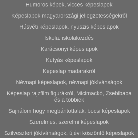
Humoros képek, vicces képeslapok
Képeslapok magyarországi jellegzetességekről
Húsvéti képeslapok, nyuszis képeslapok
Iskola, iskolakezdés
Karácsonyi képeslapok
Kutyás képeslapok
Képeslap madarakról
Névnapi képeslapok, névnapi jókívánságok
Képeslap rajzfilm figurákról, Micimackó, Zsebibaba
és a többiek
Sajnálom hogy megbántottalak, bocsi képeslapok
Szerelmes, szerelmi képeslapok
Szilveszteri jókívánságok, újévi köszöntő képeslapok