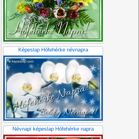
Képeslap Hófehérke névnapra
Névnapi képeslap Hófehérke napra