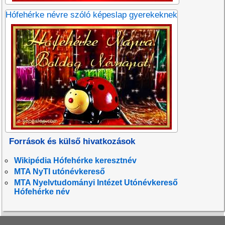
Hófehérke névre szóló képeslap gyerekeknek
Források és külső hivatkozások
Wikipédia Hófehérke keresztnév
MTA NyTI utónévkereső
MTA Nyelvtudományi Intézet Utónévkereső
Hófehérke név