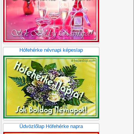
Hófehérke névnapi képeslap
Üdvözlőlap Hófehérke napra