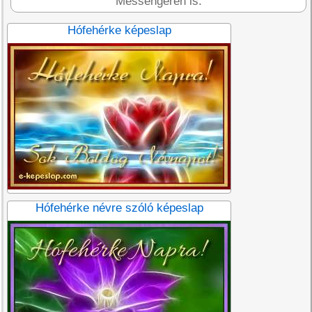
Messengeren is.
Hófehérke képeslap
Hófehérke névre szóló képeslap