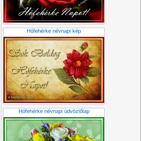
Hófehérke névnapi kép
Hófehérke névnapi üdvözlőlap