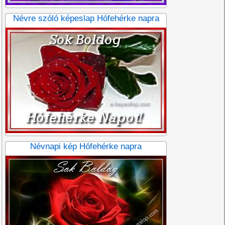
Névre szóló képeslap Hófehérke napra
Névnapi kép Hófehérke napra