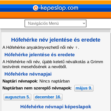
Hófehérke név jelentése és eredete
A Hófehérke anyakönyvezhető női név
♀
.
Hófehérke jelentése és eredete
A Hófehérke női név, újabb keletű névalkotás a Grimm
testvérek mesehősének a nevéből.
Hófehérke névnapjai
Naptári névnapok
: Nincs naptárban
Naptárban nem szereplő névnapok
:
május 9.
augusztus 5.
december 16.
Hófehérke névnapi képeslapok