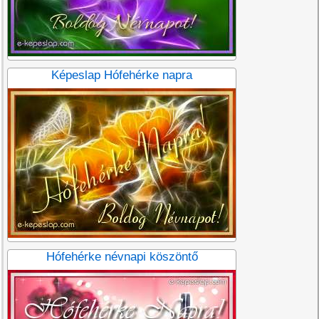
Képeslap Hófehérke napra
Hófehérke névnapi köszöntő