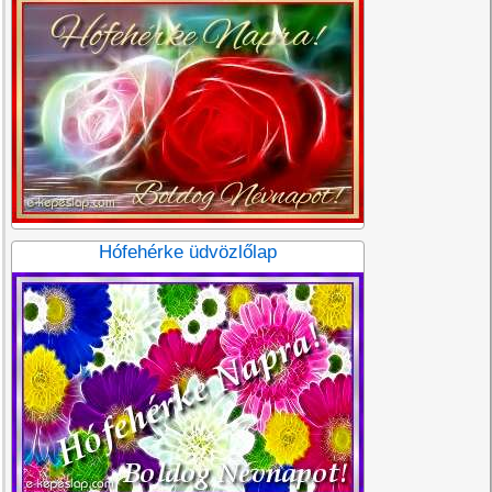
Hófehérke üdvözlőlap