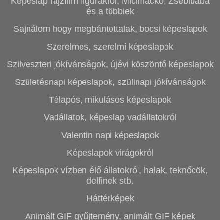
Képeslap rajzfilm figurákról, Micimackó, Zsebibaba
és a többiek
Sajnálom hogy megbántottalak, bocsi képeslapok
Szerelmes, szerelmi képeslapok
Szilveszteri jókívánságok, újévi köszöntő képeslapok
Születésnapi képeslapok, szülinapi jókívánságok
Télapós, mikulásos képeslapok
Vadállatok, képeslap vadállatokról
Valentin napi képeslapok
Képeslapok virágokról
Képeslapok vízben élő állatokról, halak, teknőcök,
delfinek stb.
Háttérképek
Animált GIF gyűjtemény, animált GIF képek