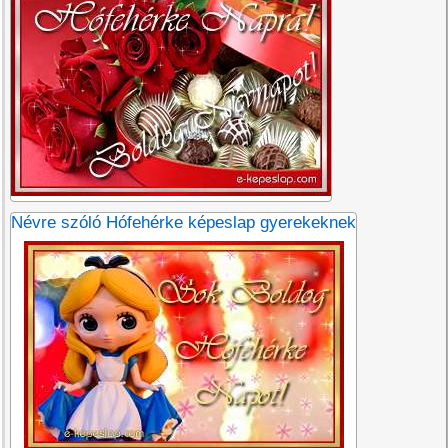
Névre szóló Hófehérke képeslap gyerekeknek