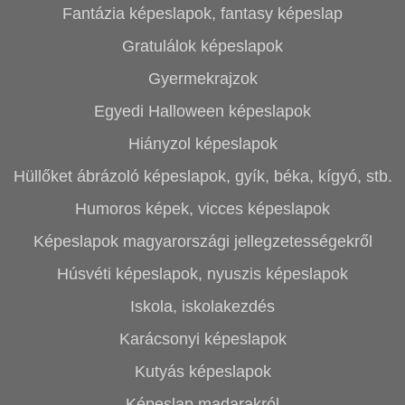
Fantázia képeslapok, fantasy képeslap
Gratulálok képeslapok
Gyermekrajzok
Egyedi Halloween képeslapok
Hiányzol képeslapok
Hüllőket ábrázoló képeslapok, gyík, béka, kígyó, stb.
Humoros képek, vicces képeslapok
Képeslapok magyarországi jellegzetességekről
Húsvéti képeslapok, nyuszis képeslapok
Iskola, iskolakezdés
Karácsonyi képeslapok
Kutyás képeslapok
Képeslap madarakról