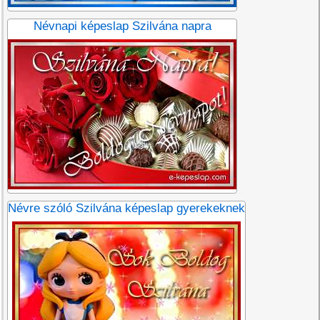
Névnapi képeslap Szilvána napra
Névre szóló Szilvána képeslap gyerekeknek