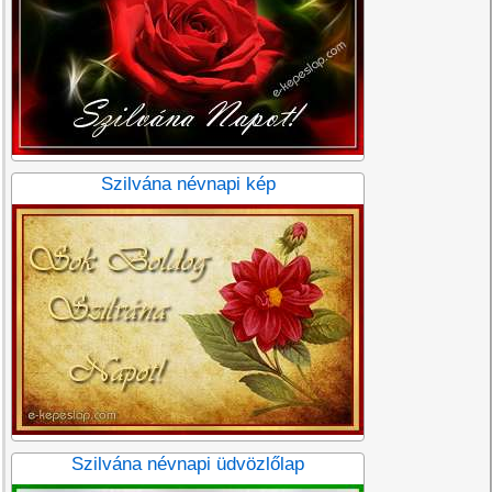
Szilvána névnapi kép
Szilvána névnapi üdvözlőlap