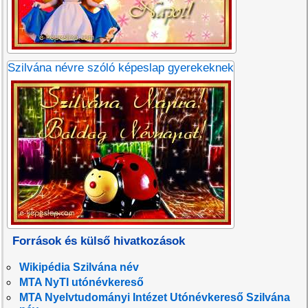
Szilvána névre szóló képeslap gyerekeknek
Források és külső hivatkozások
Wikipédia Szilvána név
MTA NyTI utónévkereső
MTA Nyelvtudományi Intézet Utónévkereső Szilvána