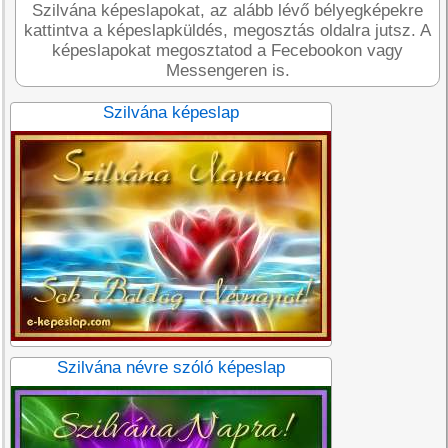
Szilvána képeslapokat, az alább lévő bélyegképekre
kattintva a képeslapküldés, megosztás oldalra jutsz. A
képeslapokat megosztatod a Fecebookon vagy
Messengeren is.
Szilvána képeslap
Szilvána névre szóló képeslap