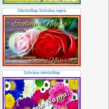
Üdvözlőlap Szilvána napra
Szilvána üdvözlőlap