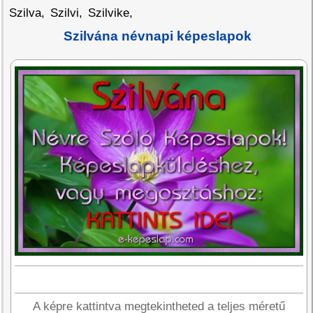
Szilva
,
Szilvi
,
Szilvike
,
Szilvána névnapi képeslapok
A képre kattintva megtekintheted a teljes méretű