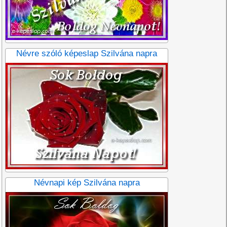
Névre szóló képeslap Szilvána napra
Névnapi kép Szilvána napra