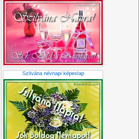
Szilvána névnapi képeslap