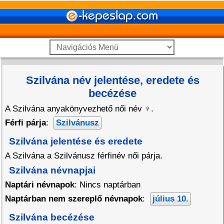
Szilvána név jelentése, eredete és
becézése
A Szilvána anyakönyvezhető női név
♀
.
Férfi párja
:
Szilvánusz
Szilvána jelentése és eredete
A Szilvána a Szilvánusz férfinév női párja.
Szilvána névnapjai
Naptári névnapok
: Nincs naptárban
Naptárban nem szereplő névnapok
:
július 10.
Szilvána becézése