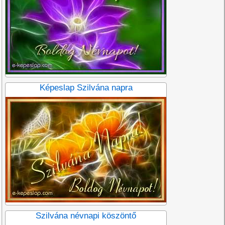
Képeslap Szilvána napra
Szilvána névnapi köszöntő