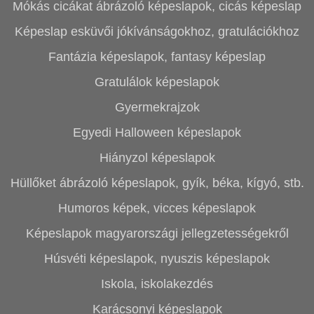
Mókás cicákat ábrázoló képeslapok, cicás képeslap
Képeslap esküvői jókívánságokhoz, gratulációkhoz
Fantázia képeslapok, fantasy képeslap
Gratulálok képeslapok
Gyermekrajzok
Egyedi Halloween képeslapok
Hiányzol képeslapok
Hüllőket ábrázoló képeslapok, gyík, béka, kígyó, stb.
Humoros képek, vicces képeslapok
Képeslapok magyarországi jellegzetességekről
Húsvéti képeslapok, nyuszis képeslapok
Iskola, iskolakezdés
Karácsonyi képeslapok