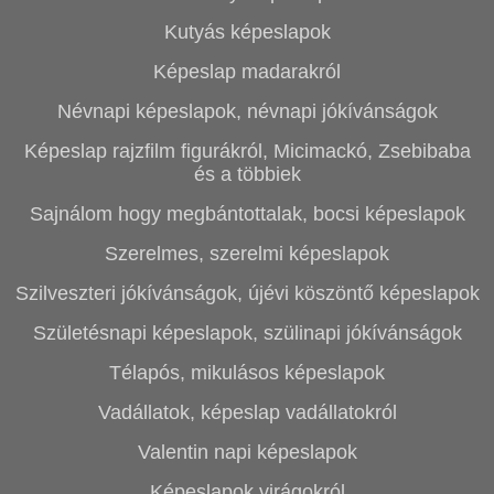
Kutyás képeslapok
Képeslap madarakról
Névnapi képeslapok, névnapi jókívánságok
Képeslap rajzfilm figurákról, Micimackó, Zsebibaba
és a többiek
Sajnálom hogy megbántottalak, bocsi képeslapok
Szerelmes, szerelmi képeslapok
Szilveszteri jókívánságok, újévi köszöntő képeslapok
Születésnapi képeslapok, szülinapi jókívánságok
Télapós, mikulásos képeslapok
Vadállatok, képeslap vadállatokról
Valentin napi képeslapok
Képeslapok virágokról