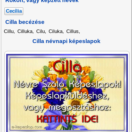
Rokon, vagy képzett nevek
Cecília
Cilla becézése
Cillu
,
Cilluka
,
Cilu
,
Ciluka
,
Cillus
,
Cilla névnapi képeslapok