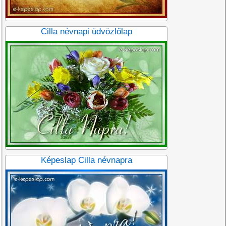
Cilla névnapi üdvözlőlap
Képeslap Cilla névnapra