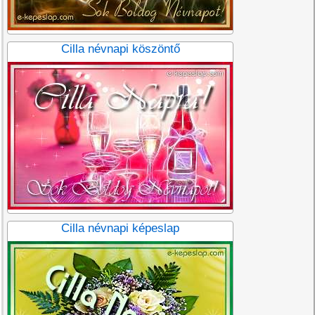
Cilla névnapi köszöntő
Cilla névnapi képeslap