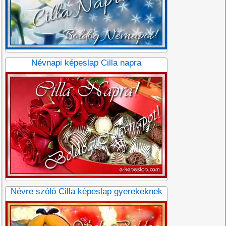
Névnapi képeslap Cilla napra
Névre szóló Cilla képeslap gyerekeknek