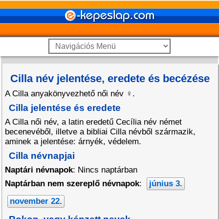
Cilla név jelentése, eredete és becézése
A Cilla anyakönyvezhető női név
♀
.
Cilla jelentése és eredete
A Cilla női név, a latin eredetű Cecília név német
becenevéből, illetve a bibliai Cilla névből származik,
aminek a jelentése: árnyék, védelem.
Cilla névnapjai
Naptári névnapok
: Nincs naptárban
Naptárban nem szereplő névnapok
:
június 3.
november 22.