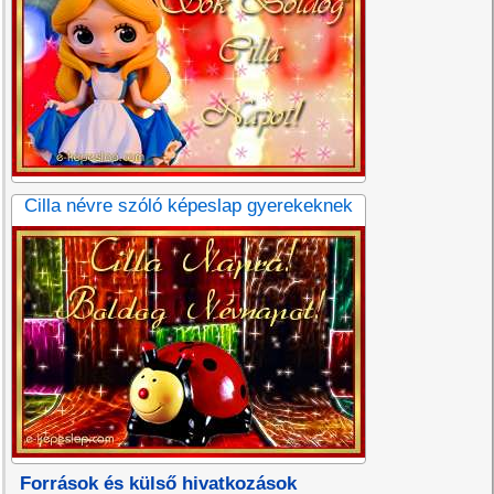
Cilla névre szóló képeslap gyerekeknek
Források és külső hivatkozások