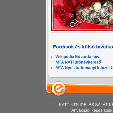
Források és külső hivatk
Wikipédia Edvarda név
MTA NyTI utónévkereső
MTA Nyelvtudományi Intézet 
KATTINTS IDE, ÉS SAJÁT
Anyáknapi képeslapok