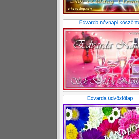
Edvarda névnapi köszönt
Edvarda üdvözlőlap