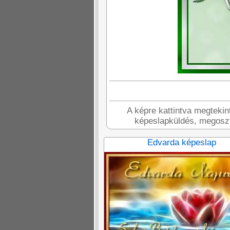
A képre kattintva megtekin
képeslapküldés, megoszt
Edvarda képeslap