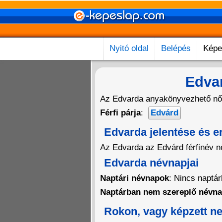
Nyitó oldal
Belépés
Képe
Edvar
Az Edvarda anyakönyvezhető nő
Férfi párja
:
Edvárd
Edvarda jelentése és e
Az Edvarda az Edvárd férfinév nő
Edvarda névnapjai
Naptári névnapok
: Nincs naptá
Naptárban nem szereplő névn
Rokon, vagy képzett n