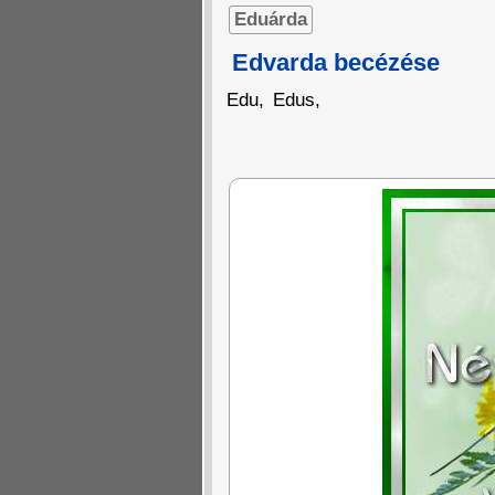
Eduárda
Edvarda becézése
Edu
,
Edus
,