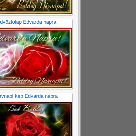
dvözlőlap Edvarda napra
vnapi kép Edvarda napra