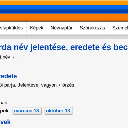
slapküldés
Képek
Névnaptár
Szórakozás
Személ
da név jelentése, eredete és be
i név
♀
.
redete
i párja. Jelentése: vagyon + őrzés.
rban
apok
:
március 18.
október 13.
evek