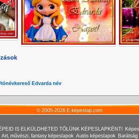
ozások
Utónévkereső Edvarda név
© 2005-2026
E-képeslap.com
 KÉPEID IS ELKÜLDHETED TŐLÜNK KÉPESLAPKÉNT!
Képesl
Art, művészi, fantasy képeslapok
Autós képeslapok
Barátság 