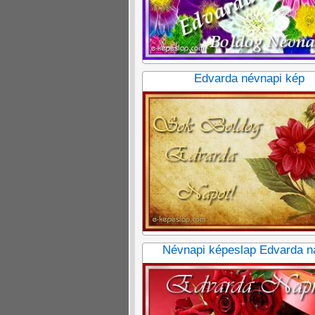
Edvarda névnapi kép
Névnapi képeslap Edvarda n