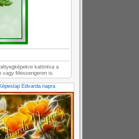
bélyegképekre kattintva a
n vagy Messengeren is.
Képeslap Edvarda napra