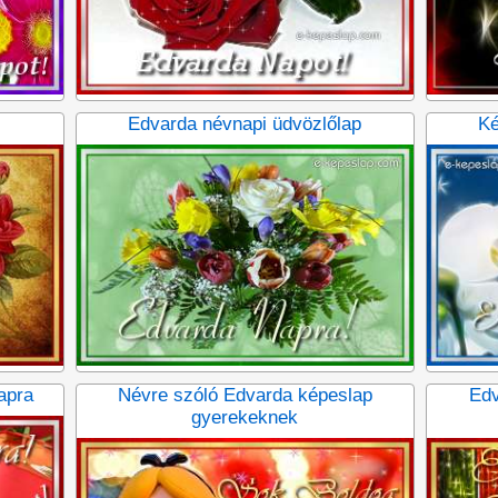
Edvarda névnapi üdvözlőlap
Ké
apra
Névre szóló Edvarda képeslap
Edv
gyerekeknek