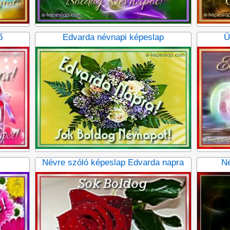
ő
Edvarda névnapi képeslap
Ü
Névre szóló képeslap Edvarda napra
Né