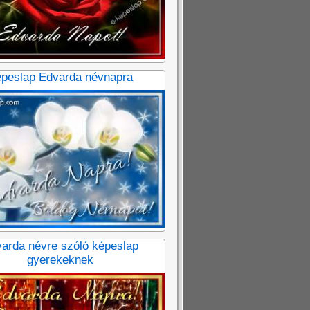
peslap Edvarda névnapra
arda névre szóló képeslap
gyerekeknek