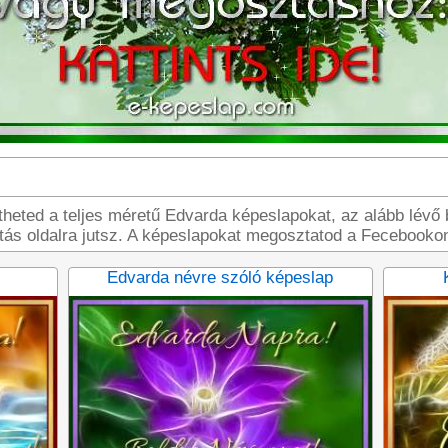
theted a teljes méretű Edvarda képeslapokat, az alább lévő 
ás oldalra jutsz. A képeslapokat megosztatod a Fecebooko
Edvarda névre szóló képeslap