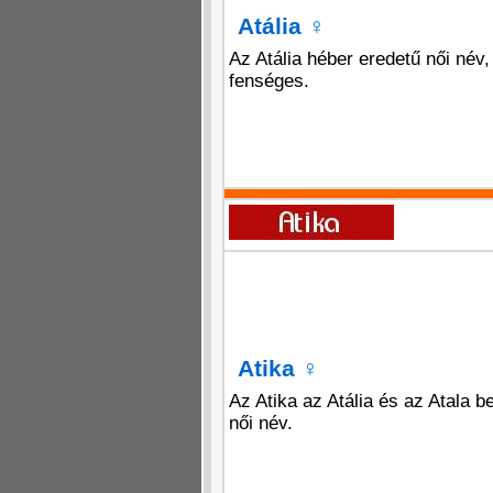
Atália
♀
Az Atália héber eredetű női név, 
fenséges.
Atika
♀
Az Atika az Atália és az Atala b
női név.