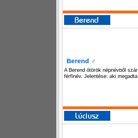
Berend
♂
A Berend ótörök népnévből szá
férfinév. Jelentése: aki megadt