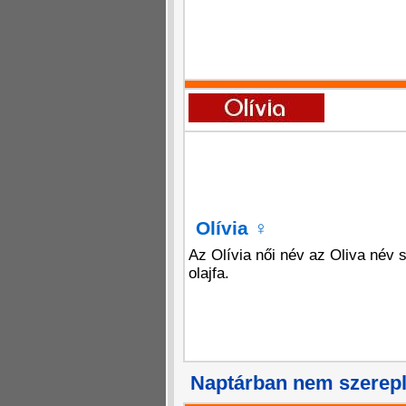
Olívia
♀
Az Olívia női név az Oliva név
olajfa.
Naptárban nem szerep