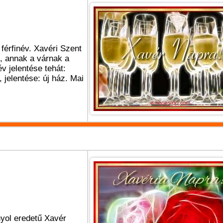
férfinév. Xavéri Szent
, annak a várnak a
év jelentése tehát:
 jelentése: új ház. Mai
nyol eredetű Xavér