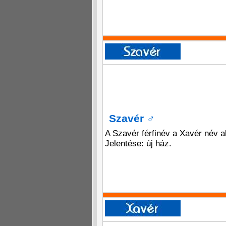
Szavér
♂
A Szavér férfinév a Xavér név a
Jelentése: új ház.