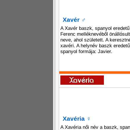
Xavér
♂
A Xavér baszk, spanyol eredetű 
Ferenc melléknevéből önállósult
neve, ahol született. A keresztn
xavéri. A helynév baszk eredetű,
spanyol formája: Javier.
Xavéria
♀
A Xavéria női név a baszk, spa