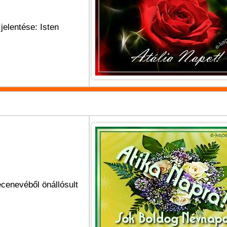
jelentése: Isten
ecenevéből önállósult