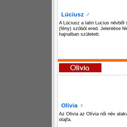
Lúciusz
♂
A Lúciusz a latin Lucius névből
(fény) szóból ered. Jelentése f
hajnalban született.
Olivia
♀
Az Olivia az Olívia női név alak
olajfa.