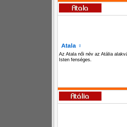
Atala
♀
Az Atala női név az Atália alakvá
Isten fenséges.