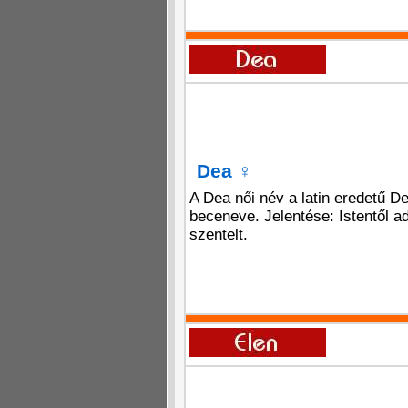
Dea
♀
A Dea női név a latin eredetű De
beceneve. Jelentése: Istentől a
szentelt.