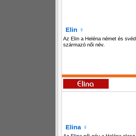
Elin
♀
Az Elin a Heléna német és svéd
származó női név.
Elina
♀