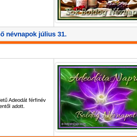
ő névnapok július 31.
etű Adeodát férfinév
entől adott.