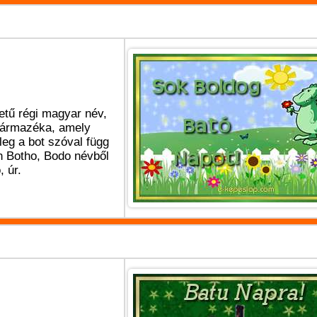
detű régi magyar név,
zármazéka, amely
leg a bot szóval függ
 Botho, Bodo névből
, úr.