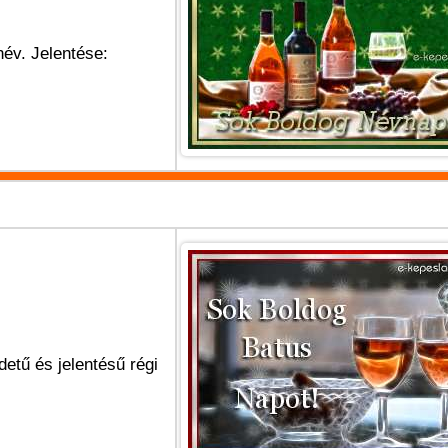
név. Jelentése:
detű és jelentésű régi