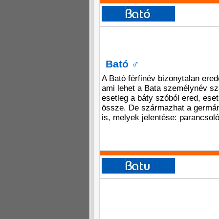
Bató
♂
A Bató férfinév bizonytalan ere
ami lehet a Bata személynév s
esetleg a báty szóból ered, eset
össze. De származhat a germán
is, melyek jelentése: parancsoló