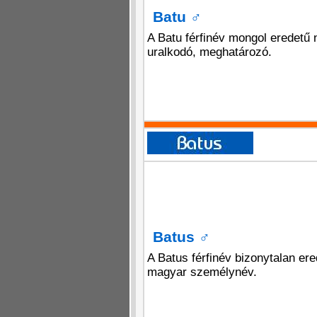
Batu
♂
A Batu férfinév mongol eredetű 
uralkodó, meghatározó.
Batus
♂
A Batus férfinév bizonytalan ere
magyar személynév.