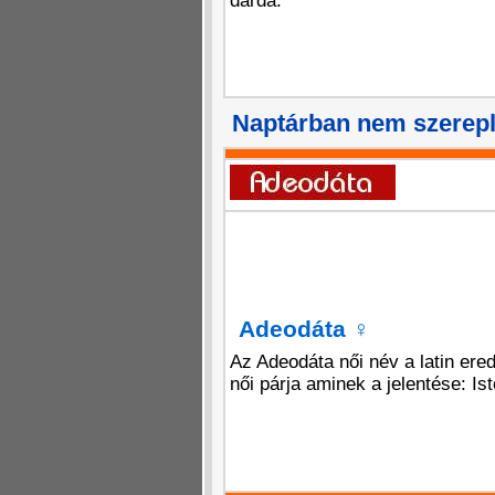
dárda.
Naptárban nem szerepl
Adeodáta
♀
Az Adeodáta női név a latin ered
női párja aminek a jelentése: Ist