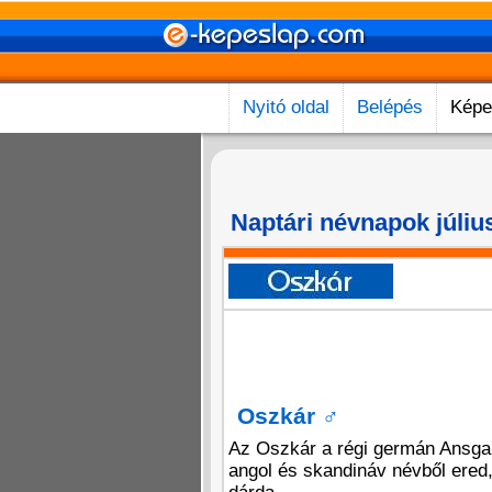
Nyitó oldal
Belépés
Képe
Naptári névnapok július
Oszkár
♂
Az Oszkár a régi germán Ansga
angol és skandináv névből ered,