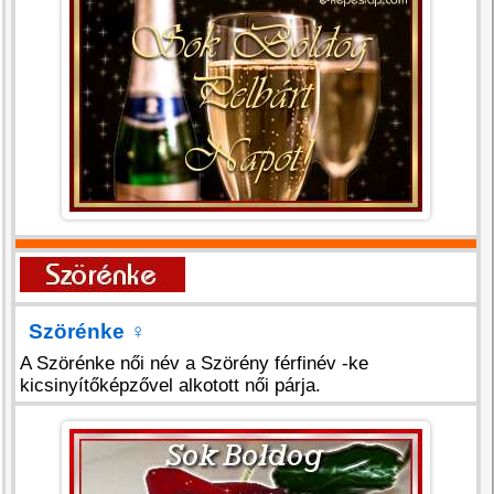
Szörénke
♀
A Szörénke női név a Szörény férfinév -ke
kicsinyítőképzővel alkotott női párja.