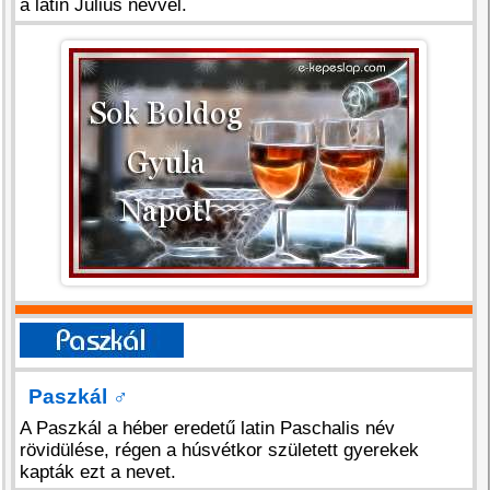
a latin Julius névvel.
Paszkál
♂
A Paszkál a héber eredetű latin Paschalis név
rövidülése, régen a húsvétkor született gyerekek
kapták ezt a nevet.