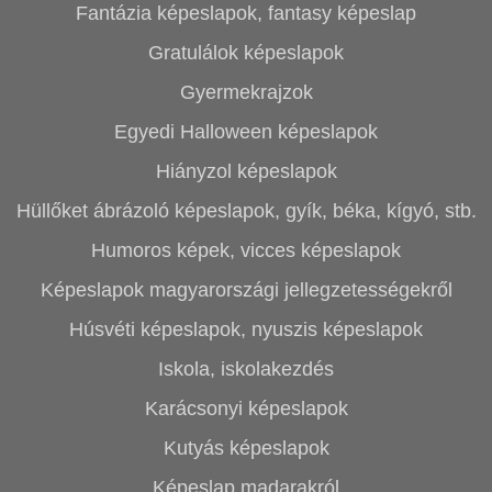
Fantázia képeslapok, fantasy képeslap
Gratulálok képeslapok
Gyermekrajzok
Egyedi Halloween képeslapok
Hiányzol képeslapok
Hüllőket ábrázoló képeslapok, gyík, béka, kígyó, stb.
Humoros képek, vicces képeslapok
Képeslapok magyarországi jellegzetességekről
Húsvéti képeslapok, nyuszis képeslapok
Iskola, iskolakezdés
Karácsonyi képeslapok
Kutyás képeslapok
Képeslap madarakról