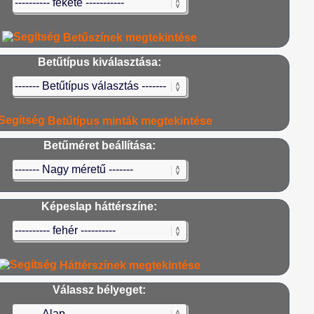
Betűszínek megtekintése
Betűtípus kiválasztása:
Betűtípus minták megtekintése
Betűméret beállítása:
Képeslap háttérszíne:
Háttérszínek megtekintése
Válassz bélyeget: