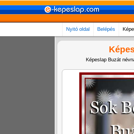
Nyitó oldal
Belépés
Képe
Képes
Képeslap Buzát névnap