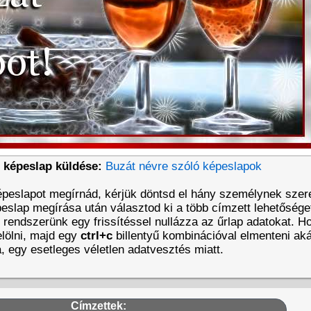
 képeslap küldése:
Buzát névre szóló képeslapok
épeslapot megírnád, kérjük döntsd el hány személynek szer
eslap megírása után választod ki a több címzett lehetőséget
t rendszerünk egy frissítéssel nullázza az űrlap adatokat. 
lölni, majd egy
ctrl+c
billentyű kombinációval elmenteni aká
a, egy esetleges véletlen adatvesztés miatt.
Címzettek: