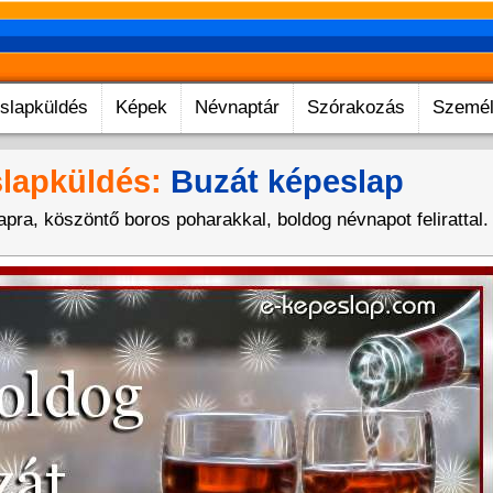
slapküldés
Képek
Névnaptár
Szórakozás
Személ
lapküldés:
Buzát képeslap
ra, köszöntő boros poharakkal, boldog névnapot felirattal.