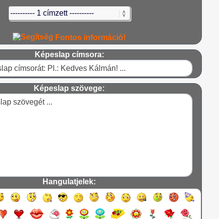
Fontos információ!
Képeslap címsora:
Képeslap szövege:
Hangulatjelek: