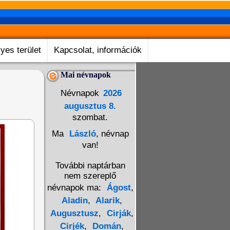
yes terület
Kapcsolat, információk
Mai névnapok
Névnapok
2026
augusztus 8.
szombat.
Ma
László
, névnap
van!
További naptárban
nem szereplő
névnapok ma:
Ágost
,
Aladin
,
Alarik
,
Augusztusz
,
Cirják
,
Cirjék
,
Domán
,