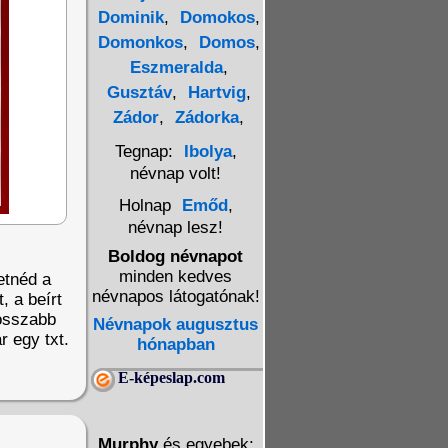
Dominik
,
Domokos
,
Domonkos
,
Domos
,
Eszmeralda
,
Gusztáv
,
Hartvig
,
Zádor
,
Zádorka
,
Tegnap:
Ibolya
,
névnap volt!
Holnap
Emőd
,
névnap lesz!
Boldog névnapot
minden kedves
etnéd a
névnapos látogatónak!
, a beírt
Hosszabb
Névnapok augusztus
r egy txt.
hónapban
E-képeslap.com
Murphy
és egyebek: