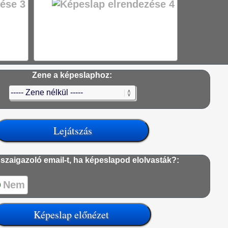
Zene a képeslaphoz:
szaigazoló email-t, ha képeslapod elolvasták?:
Nem