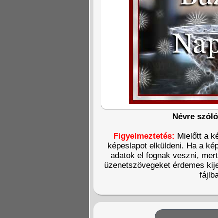
Névre szóló
Figyelmeztetés:
Mielőtt a k
képeslapot elküldeni. Ha a kép
adatok el fognak veszni, mer
üzenetszövegeket érdemes kije
fájlb