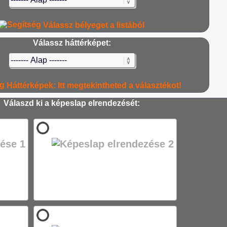
Válassz bélyeget a listából
Válassz háttérképet:
Háttérképek: Itt megtekintheted a választékot!
Válaszd ki a képeslap elrendezését: