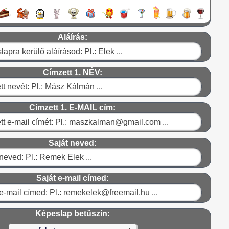
Aláírás:
Címzett 1. NÉV:
Címzett 1. E-MAIL cím:
Saját neved:
Saját e-mail címed:
Képeslap betűszín: