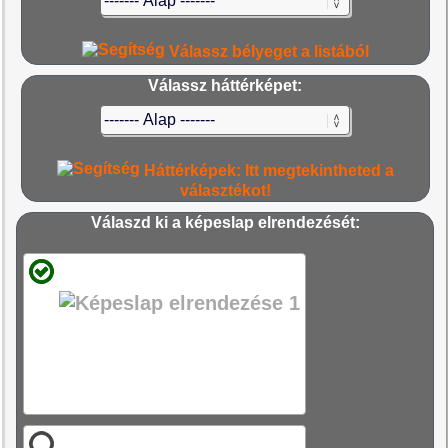
Válassz bélyeget a listából
Válassz háttérképet:
Háttérképek: Itt megtekintheted a
választékot!
Válaszd ki a képeslap elrendezését: