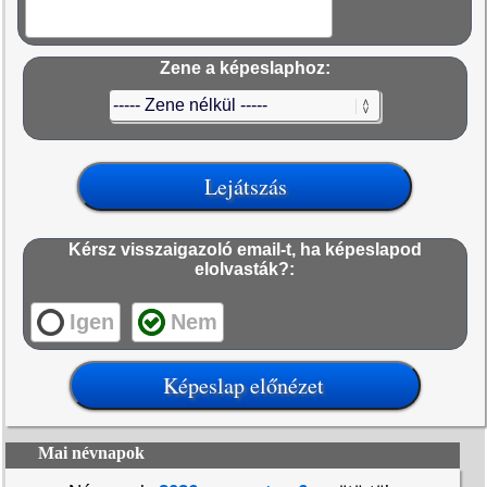
Zene a képeslaphoz:
Kérsz visszaigazoló email-t, ha képeslapod
elolvasták?:
Igen
Nem
Mai névnapok