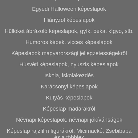
Egyedi Halloween képeslapok
Hiányzol képeslapok
Hüllőket ábrázoló képeslapok, gyík, béka, kígyó, stb.
Humoros képek, vicces képeslapok
Képeslapok magyarországi jellegzetességekről
Húsvéti képeslapok, nyuszis képeslapok
Iskola, iskolakezdés
Karácsonyi képeslapok
Kutyás képeslapok
Képeslap madarakról
Névnapi képeslapok, névnapi jókívánságok
Képeslap rajzfilm figurákról, Micimackó, Zsebibaba
és a többiek