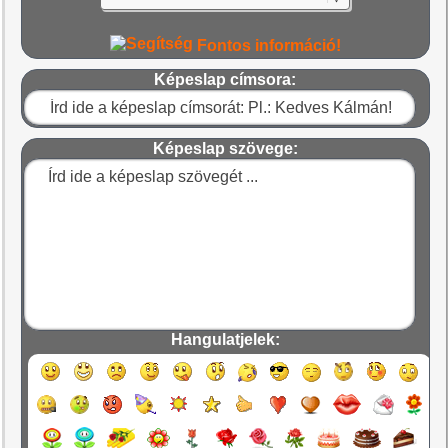
Fontos információ!
Képeslap címsora:
Képeslap szövege:
Hangulatjelek: