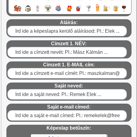
Aláírás:
Címzett 1. NÉV:
Címzett 1. E-MAIL cím:
Saját neved:
Saját e-mail címed:
Képeslap betűszín: