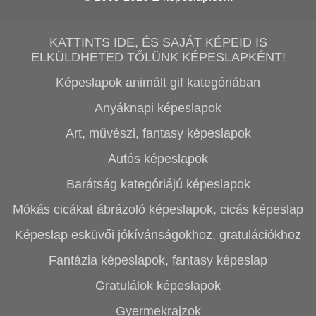
KATTINTS IDE, ÉS SAJÁT KÉPEID IS
ELKÜLDHETED TŐLÜNK KÉPESLAPKÉNT!
Képeslapok animált gif kategóriában
Anyáknapi képeslapok
Art, művészi, fantasy képeslapok
Autós képeslapok
Barátság kategóriájú képeslapok
Mókás cicákat ábrázoló képeslapok, cicás képeslap
Képeslap esküvői jókívánságokhoz, gratulációkhoz
Fantázia képeslapok, fantasy képeslap
Gratulálok képeslapok
Gyermekrajzok