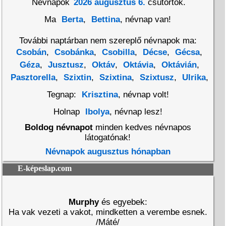
Névnapok
2026 augusztus 6.
csütörtök.
Ma
Berta
,
Bettina
, névnap van!
További naptárban nem szereplő névnapok ma:
Csobán
,
Csobánka
,
Csobilla
,
Décse
,
Gécsa
,
Géza
,
Jusztusz
,
Oktáv
,
Oktávia
,
Oktávián
,
Pasztorella
,
Szixtin
,
Szixtina
,
Szixtusz
,
Ulrika
,
Tegnap:
Krisztina
, névnap volt!
Holnap
Ibolya
, névnap lesz!
Boldog névnapot
minden kedves névnapos
látogatónak!
Névnapok augusztus hónapban
E-képeslap.com
Murphy
és egyebek:
Ha vak vezeti a vakot, mindketten a verembe esnek.
/Máté/