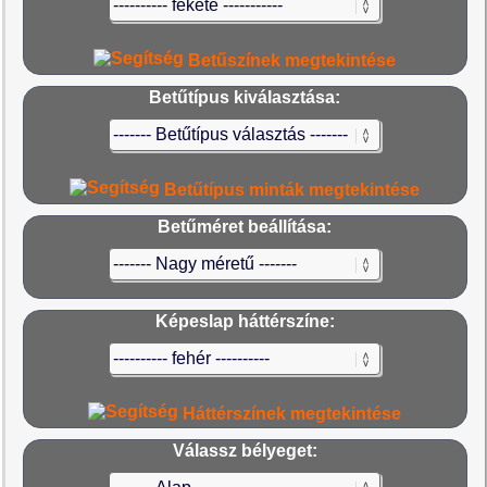
Betűszínek megtekintése
Betűtípus kiválasztása:
Betűtípus minták megtekintése
Betűméret beállítása:
Képeslap háttérszíne:
Háttérszínek megtekintése
Válassz bélyeget: