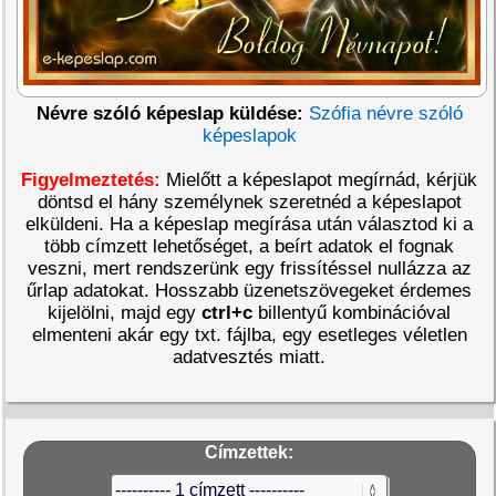
Névre szóló képeslap küldése:
Szófia névre szóló
képeslapok
Figyelmeztetés:
Mielőtt a képeslapot megírnád, kérjük
döntsd el hány személynek szeretnéd a képeslapot
elküldeni. Ha a képeslap megírása után választod ki a
több címzett lehetőséget, a beírt adatok el fognak
veszni, mert rendszerünk egy frissítéssel nullázza az
űrlap adatokat. Hosszabb üzenetszövegeket érdemes
kijelölni, majd egy
ctrl+c
billentyű kombinációval
elmenteni akár egy txt. fájlba, egy esetleges véletlen
adatvesztés miatt.
Címzettek: