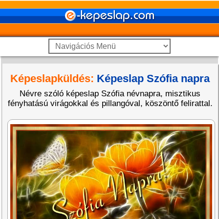
Képeslapküldés:
Képeslap Szófia napra
Névre szóló képeslap Szófia névnapra, misztikus
fényhatású virágokkal és pillangóval, köszöntő felirattal.