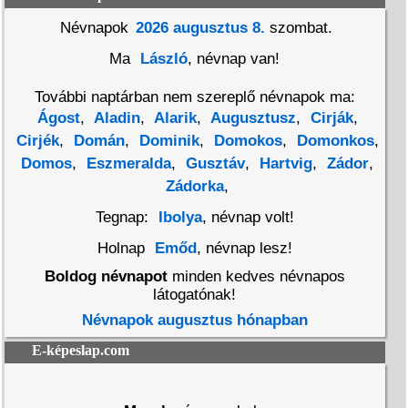
Névnapok
2026 augusztus 8.
szombat.
Ma
László
, névnap van!
További naptárban nem szereplő névnapok ma:
Ágost
,
Aladin
,
Alarik
,
Augusztusz
,
Cirják
,
Cirjék
,
Domán
,
Dominik
,
Domokos
,
Domonkos
,
Domos
,
Eszmeralda
,
Gusztáv
,
Hartvig
,
Zádor
,
Zádorka
,
Tegnap:
Ibolya
, névnap volt!
Holnap
Emőd
, névnap lesz!
Boldog névnapot
minden kedves névnapos
látogatónak!
Névnapok augusztus hónapban
E-képeslap.com