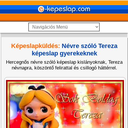
Képeslapküldés:
Névre szóló Tereza
képeslap gyerekeknek
Hercegnős névre szóló képeslap kislányoknak, Tereza
névnapra, köszöntő felirattal és csillogó háttérrel.