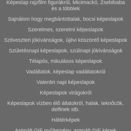
Képeslap rajzfilm figurákról, Micimackó, Zsebibaba
és a többiek
Sajnálom hogy megbántottalak, bocsi képeslapok
Szerelmes, szerelmi képeslapok
Szilveszteri jókívánságok, újévi köszöntő képeslapok
Születésnapi képeslapok, szülinapi jókívánságok
Télapós, mikulásos képeslapok
Vadállatok, képeslap vadállatokról
Valentin napi képeslapok
Képeslapok virágokról
Képeslapok vízben élő állatokról, halak, teknőcök,
delfinek stb.
Háttérképek
Animált GIF gyűjtemény, animált GIF képek