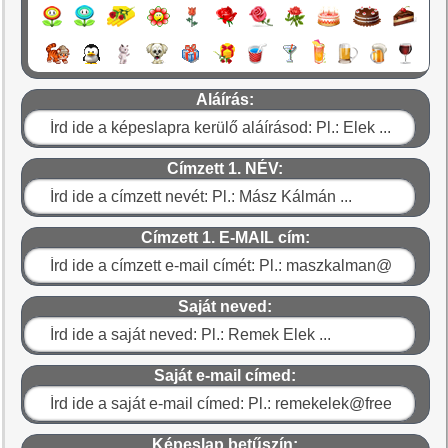
Aláírás:
Címzett 1. NÉV:
Címzett 1. E-MAIL cím:
Saját neved:
Saját e-mail címed:
Képeslap betűszín: