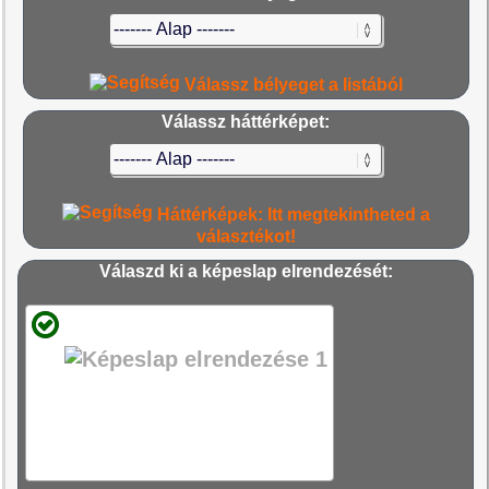
Válassz bélyeget a listából
Válassz háttérképet:
Háttérképek: Itt megtekintheted a
választékot!
Válaszd ki a képeslap elrendezését: