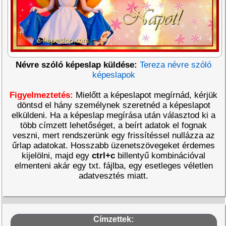
Névre szóló képeslap küldése:
Tereza névre szóló
képeslapok
Figyelmeztetés:
Mielőtt a képeslapot megírnád, kérjük
döntsd el hány személynek szeretnéd a képeslapot
elküldeni. Ha a képeslap megírása után választod ki a
több címzett lehetőséget, a beírt adatok el fognak
veszni, mert rendszerünk egy frissítéssel nullázza az
űrlap adatokat. Hosszabb üzenetszövegeket érdemes
kijelölni, majd egy
ctrl+c
billentyű kombinációval
elmenteni akár egy txt. fájlba, egy esetleges véletlen
adatvesztés miatt.
Címzettek: