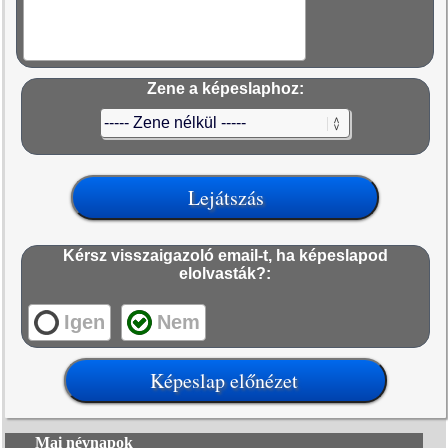
Zene a képeslaphoz:
Kérsz visszaigazoló email-t, ha képeslapod
elolvasták?:
Igen
Nem
Mai névnapok