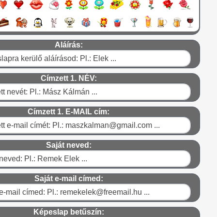
Aláírás:
Címzett 1. NÉV:
Címzett 1. E-MAIL cím:
Saját neved:
Saját e-mail címed:
Képeslap betűszín: