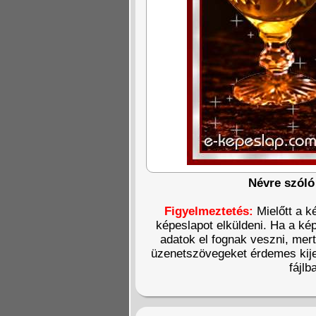
Névre szóló
Figyelmeztetés:
Mielőtt a k
képeslapot elküldeni. Ha a kép
adatok el fognak veszni, mer
üzenetszövegeket érdemes kije
fájlb