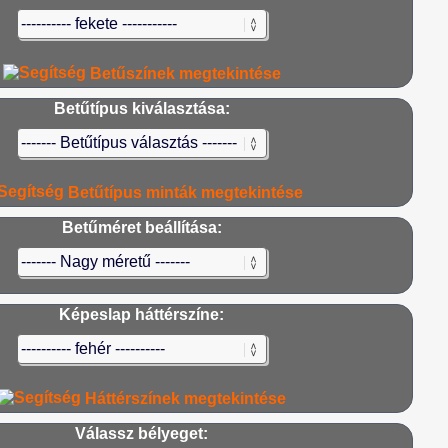
Betűszínek megtekintése
Betűtípus kiválasztása:
Betűtípus minták megtekintése
Betűméret beállítása:
Képeslap háttérszíne:
Háttérszínek megtekintése
Válassz bélyeget: