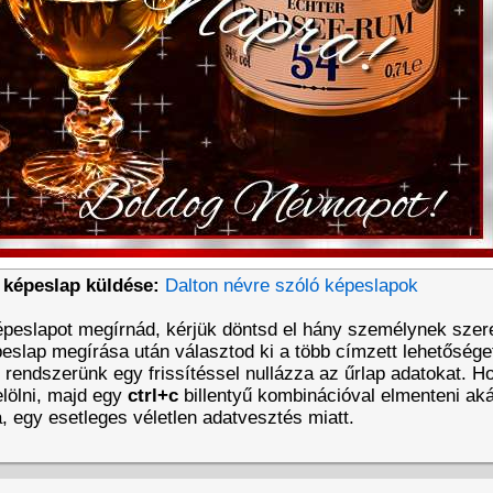
 képeslap küldése:
Dalton névre szóló képeslapok
épeslapot megírnád, kérjük döntsd el hány személynek szer
eslap megírása után választod ki a több címzett lehetőséget
t rendszerünk egy frissítéssel nullázza az űrlap adatokat. 
lölni, majd egy
ctrl+c
billentyű kombinációval elmenteni aká
a, egy esetleges véletlen adatvesztés miatt.