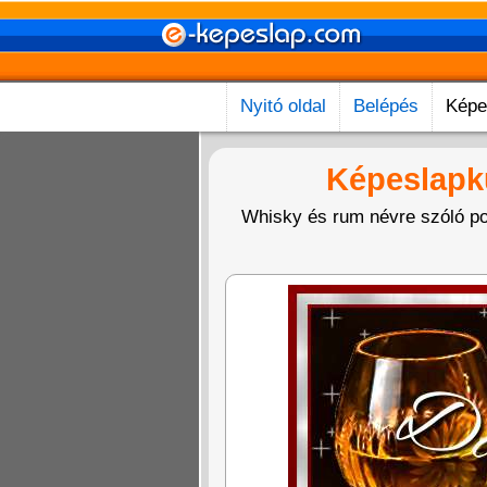
Nyitó oldal
Belépés
Képe
Képeslapk
Whisky és rum névre szóló po