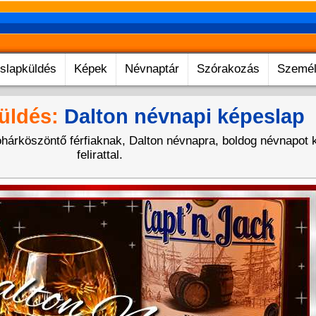
slapküldés
Képek
Névnaptár
Szórakozás
Személ
üldés:
Dalton névnapi képeslap
hárköszöntő férfiaknak, Dalton névnapra, boldog névnapot 
felirattal.