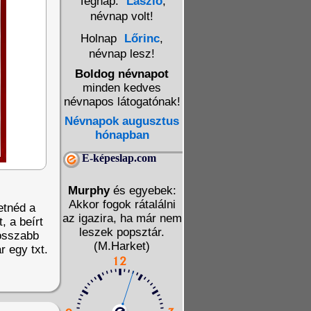
Tegnap:
László
,
névnap volt!
Holnap
Lőrinc
,
névnap lesz!
Boldog névnapot
minden kedves
névnapos látogatónak!
Névnapok augusztus
hónapban
E-képeslap.com
Murphy
és egyebek:
Akkor fogok rátalálni
etnéd a
az igazira, ha már nem
, a beírt
leszek popsztár.
Hosszabb
(M.Harket)
r egy txt.