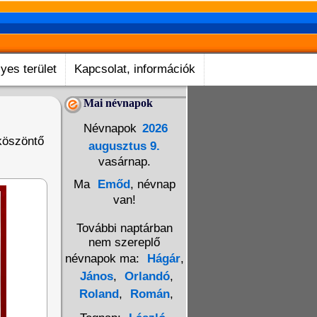
yes terület
Kapcsolat, információk
Mai névnapok
Névnapok
2026
köszöntő
augusztus 9.
vasárnap.
Ma
Emőd
, névnap
van!
További naptárban
nem szereplő
névnapok ma:
Hágár
,
János
,
Orlandó
,
Roland
,
Román
,