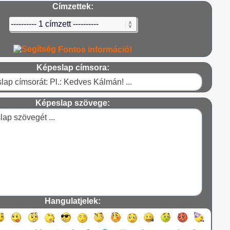
Címzettek:
Fontos információ!
Képeslap címsora:
Képeslap szövege:
Hangulatjelek: