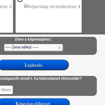
Zene a képeslaphoz:
szaigazoló email-t, ha képeslapod elolvasták?:
Nem