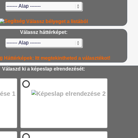
Válassz bélyeget a listából
Válassz háttérképet:
Háttérképek: Itt megtekintheted a választékot!
Válaszd ki a képeslap elrendezését: