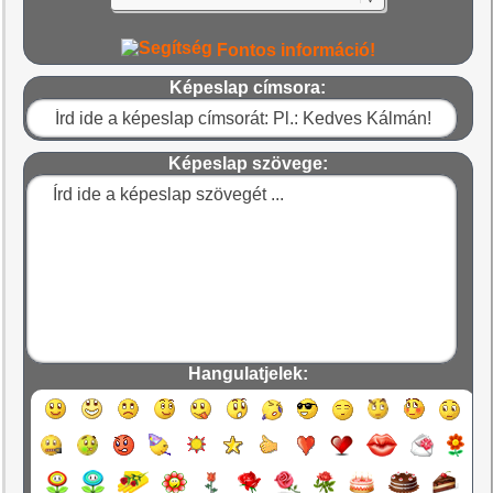
Fontos információ!
Képeslap címsora:
Képeslap szövege:
Hangulatjelek: