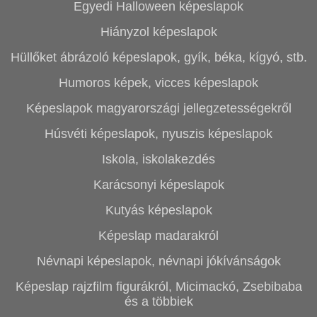
Egyedi Halloween képeslapok
Hiányzol képeslapok
Hüllőket ábrázoló képeslapok, gyík, béka, kígyó, stb.
Humoros képek, vicces képeslapok
Képeslapok magyarországi jellegzetességekről
Húsvéti képeslapok, nyuszis képeslapok
Iskola, iskolakezdés
Karácsonyi képeslapok
Kutyás képeslapok
Képeslap madarakról
Névnapi képeslapok, névnapi jókívánságok
Képeslap rajzfilm figurákról, Micimackó, Zsebibaba
és a többiek