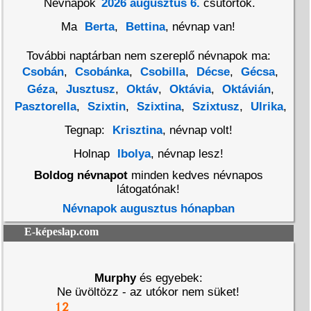
Névnapok
2026 augusztus 6.
csütörtök.
Ma
Berta
,
Bettina
, névnap van!
További naptárban nem szereplő névnapok ma:
Csobán
,
Csobánka
,
Csobilla
,
Décse
,
Gécsa
,
Géza
,
Jusztusz
,
Oktáv
,
Oktávia
,
Oktávián
,
Pasztorella
,
Szixtin
,
Szixtina
,
Szixtusz
,
Ulrika
,
Tegnap:
Krisztina
, névnap volt!
Holnap
Ibolya
, névnap lesz!
Boldog névnapot
minden kedves névnapos
látogatónak!
Névnapok augusztus hónapban
E-képeslap.com
Murphy
és egyebek:
Ne üvöltözz - az utókor nem süket!