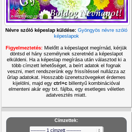
Névre szóló képeslap küldése:
Gyöngyös névre szóló
képeslapok
Figyelmeztetés:
Mielőtt a képeslapot megírnád, kérjük
döntsd el hány személynek szeretnéd a képeslapot
elküldeni. Ha a képeslap megírása után választod ki a
több címzett lehetőséget, a beírt adatok el fognak
veszni, mert rendszerünk egy frissítéssel nullázza az
űrlap adatokat. Hosszabb üzenetszövegeket érdemes
kijelölni, majd egy
ctrl+c
billentyű kombinációval
elmenteni akár egy txt. fájlba, egy esetleges véletlen
adatvesztés miatt.
Címzettek: