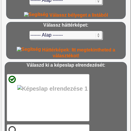
Válassz bélyeget a listából
Válassz háttérképet:
Háttérképek: Itt megtekintheted a
választékot!
Válaszd ki a képeslap elrendezését: