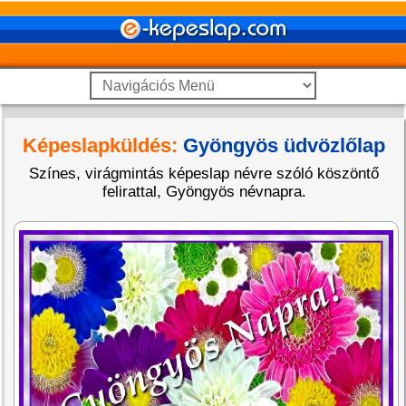
Képeslapküldés:
Gyöngyös üdvözlőlap
Színes, virágmintás képeslap névre szóló köszöntő
felirattal, Gyöngyös névnapra.