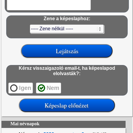
Zene a képeslaphoz:
Kérsz visszaigazoló email-t, ha képeslapod
elolvasták?:
Igen
Nem
Mai névnapok