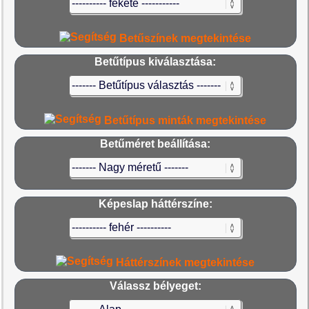
Betűszínek megtekintése
Betűtípus kiválasztása:
Betűtípus minták megtekintése
Betűméret beállítása:
Képeslap háttérszíne:
Háttérszínek megtekintése
Válassz bélyeget: