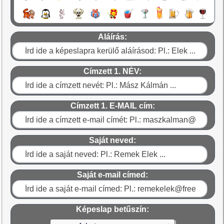
Aláírás:
Címzett 1. NÉV:
Címzett 1. E-MAIL cím:
Saját neved:
Saját e-mail címed:
Képeslap betűszín: