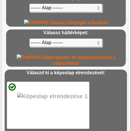
Válassz bélyeget a listából
Válassz háttérképet:
Háttérképek: Itt megtekintheted a
választékot!
Válaszd ki a képeslap elrendezését: