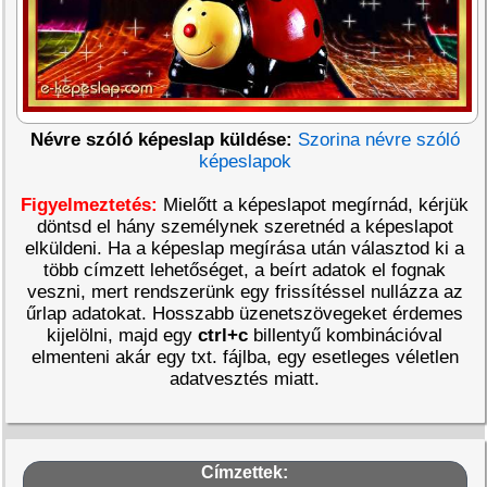
Névre szóló képeslap küldése:
Szorina névre szóló
képeslapok
Figyelmeztetés:
Mielőtt a képeslapot megírnád, kérjük
döntsd el hány személynek szeretnéd a képeslapot
elküldeni. Ha a képeslap megírása után választod ki a
több címzett lehetőséget, a beírt adatok el fognak
veszni, mert rendszerünk egy frissítéssel nullázza az
űrlap adatokat. Hosszabb üzenetszövegeket érdemes
kijelölni, majd egy
ctrl+c
billentyű kombinációval
elmenteni akár egy txt. fájlba, egy esetleges véletlen
adatvesztés miatt.
Címzettek: