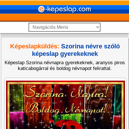
Képeslapküldés:
Szorina névre szóló
képeslap gyerekeknek
Képeslap Szorina névnapra gyerekeknek, aranyos piros
katicabogárral és boldog névnapot felirattal.