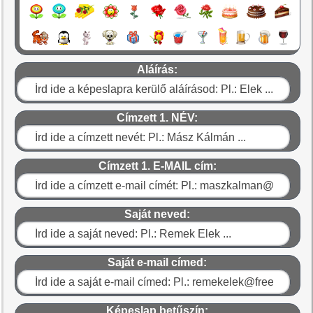
Aláírás:
Címzett 1. NÉV:
Címzett 1. E-MAIL cím:
Saját neved:
Saját e-mail címed:
Képeslap betűszín: