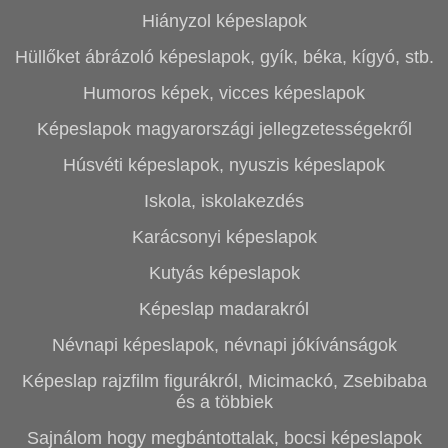
Hiányzol képeslapok
Hüllőket ábrázoló képeslapok, gyík, béka, kígyó, stb.
Humoros képek, vicces képeslapok
Képeslapok magyarországi jellegzetességekről
Húsvéti képeslapok, nyuszis képeslapok
Iskola, iskolakezdés
Karácsonyi képeslapok
Kutyás képeslapok
Képeslap madarakról
Névnapi képeslapok, névnapi jókívánságok
Képeslap rajzfilm figurákról, Micimackó, Zsebibaba
és a többiek
Sajnálom hogy megbántottalak, bocsi képeslapok