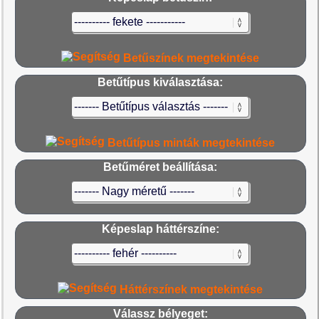
Betűszínek megtekintése
Betűtípus kiválasztása:
Betűtípus minták megtekintése
Betűméret beállítása:
Képeslap háttérszíne:
Háttérszínek megtekintése
Válassz bélyeget: