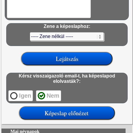
Zene a képeslaphoz:
Kérsz visszaigazoló email-t, ha képeslapod
elolvasták?:
Igen
Nem
Mai névnapok