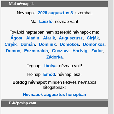
Mai névnapok
Névnapok
2026 augusztus 8.
szombat.
Ma
László
, névnap van!
További naptárban nem szereplő névnapok ma:
Ágost
,
Aladin
,
Alarik
,
Augusztusz
,
Cirják
,
Cirjék
,
Domán
,
Dominik
,
Domokos
,
Domonkos
,
Domos
,
Eszmeralda
,
Gusztáv
,
Hartvig
,
Zádor
,
Zádorka
,
Tegnap:
Ibolya
, névnap volt!
Holnap
Emőd
, névnap lesz!
Boldog névnapot
minden kedves névnapos
látogatónak!
Névnapok augusztus hónapban
E-képeslap.com