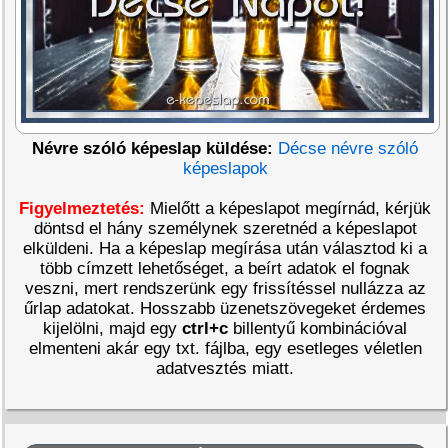
Névre szóló képeslap küldése:
Décse névre szóló
képeslapok
Figyelmeztetés:
Mielőtt a képeslapot megírnád, kérjük
döntsd el hány személynek szeretnéd a képeslapot
elküldeni. Ha a képeslap megírása után választod ki a
több címzett lehetőséget, a beírt adatok el fognak
veszni, mert rendszerünk egy frissítéssel nullázza az
űrlap adatokat. Hosszabb üzenetszövegeket érdemes
kijelölni, majd egy
ctrl+c
billentyű kombinációval
elmenteni akár egy txt. fájlba, egy esetleges véletlen
adatvesztés miatt.