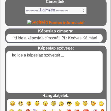
Címzettek:
Fontos információ!
Képeslap címsora:
Képeslap szövege:
Hangulatjelek: