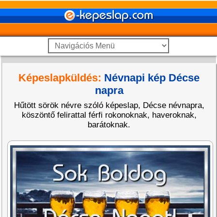
Képeslapküldés:
Névnapi kép Décse
napra
Hűtött sörök névre szóló képeslap, Décse névnapra,
köszöntő felirattal férfi rokonoknak, haveroknak,
barátoknak.