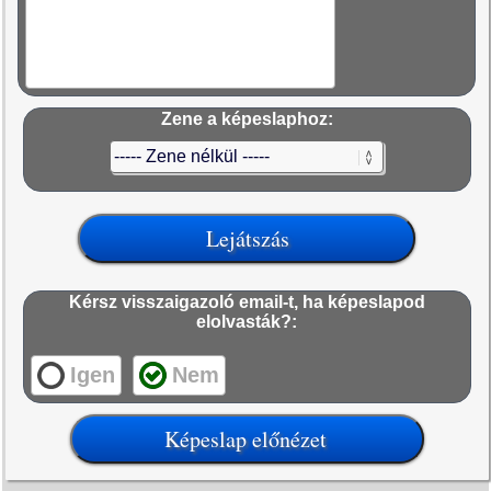
Zene a képeslaphoz:
Kérsz visszaigazoló email-t, ha képeslapod
elolvasták?:
Igen
Nem