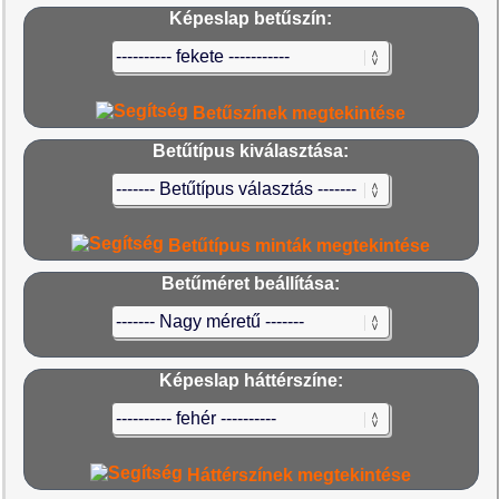
Képeslap betűszín:
Betűszínek megtekintése
Betűtípus kiválasztása:
Betűtípus minták megtekintése
Betűméret beállítása:
Képeslap háttérszíne:
Háttérszínek megtekintése