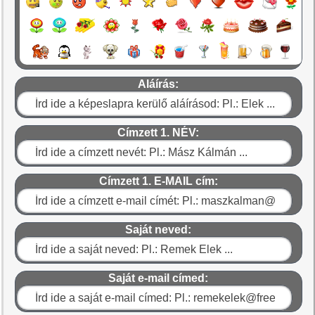
Aláírás:
Címzett 1. NÉV:
Címzett 1. E-MAIL cím:
Saját neved:
Saját e-mail címed: