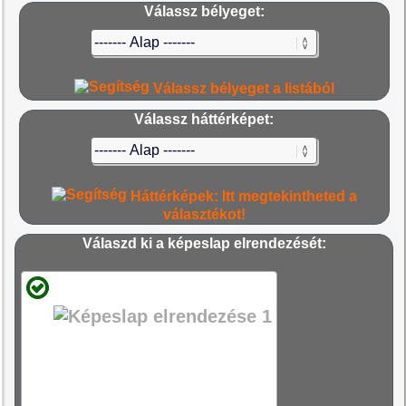
Válassz bélyeget:
Válassz bélyeget a listából
Válassz háttérképet:
Háttérképek: Itt megtekintheted a
választékot!
Válaszd ki a képeslap elrendezését: