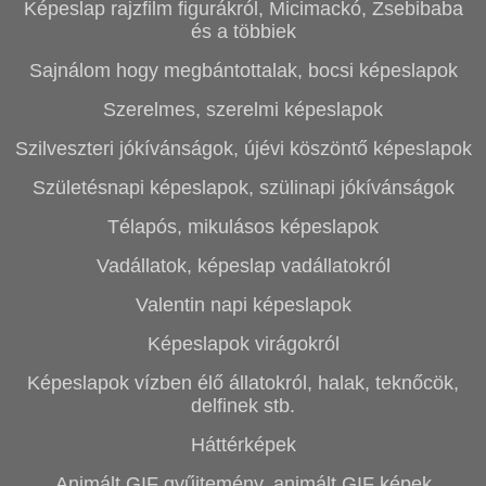
Képeslap rajzfilm figurákról, Micimackó, Zsebibaba
és a többiek
Sajnálom hogy megbántottalak, bocsi képeslapok
Szerelmes, szerelmi képeslapok
Szilveszteri jókívánságok, újévi köszöntő képeslapok
Születésnapi képeslapok, szülinapi jókívánságok
Télapós, mikulásos képeslapok
Vadállatok, képeslap vadállatokról
Valentin napi képeslapok
Képeslapok virágokról
Képeslapok vízben élő állatokról, halak, teknőcök,
delfinek stb.
Háttérképek
Animált GIF gyűjtemény, animált GIF képek