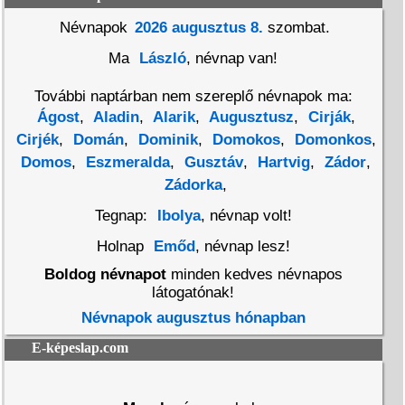
Névnapok
2026 augusztus 8.
szombat.
Ma
László
, névnap van!
További naptárban nem szereplő névnapok ma:
Ágost
,
Aladin
,
Alarik
,
Augusztusz
,
Cirják
,
Cirjék
,
Domán
,
Dominik
,
Domokos
,
Domonkos
,
Domos
,
Eszmeralda
,
Gusztáv
,
Hartvig
,
Zádor
,
Zádorka
,
Tegnap:
Ibolya
, névnap volt!
Holnap
Emőd
, névnap lesz!
Boldog névnapot
minden kedves névnapos
látogatónak!
Névnapok augusztus hónapban
E-képeslap.com