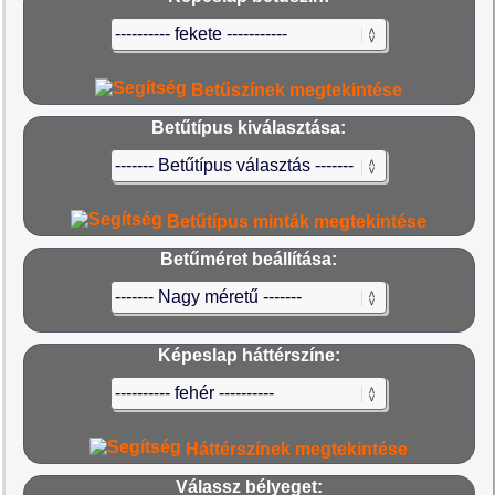
Betűszínek megtekintése
Betűtípus kiválasztása:
Betűtípus minták megtekintése
Betűméret beállítása:
Képeslap háttérszíne:
Háttérszínek megtekintése
Válassz bélyeget: