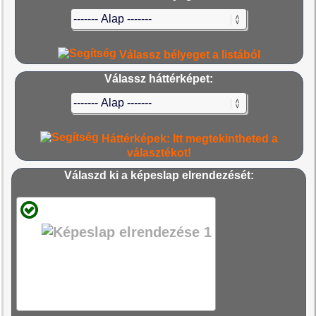
Válassz bélyeget a listából
Válassz háttérképet:
Háttérképek: Itt megtekintheted a
választékot!
Válaszd ki a képeslap elrendezését: