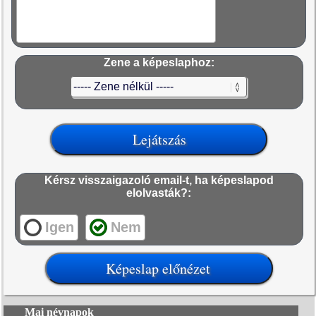
Zene a képeslaphoz:
Kérsz visszaigazoló email-t, ha képeslapod
elolvasták?:
Igen
Nem
Mai névnapok