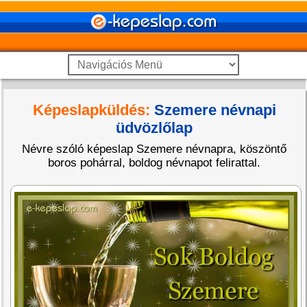
Képeslapküldés:
Szemere névnapi
üdvözlőlap
Névre szóló képeslap Szemere névnapra, köszöntő
boros pohárral, boldog névnapot felirattal.