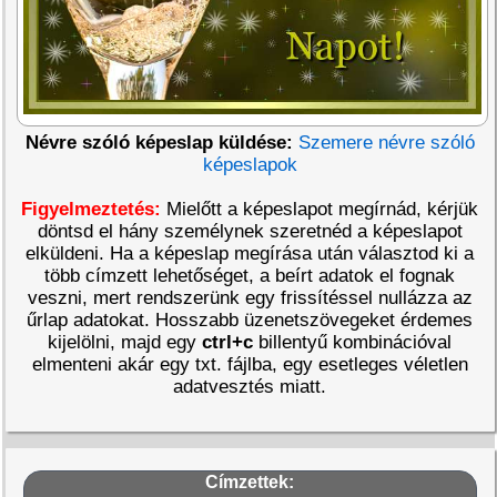
Névre szóló képeslap küldése:
Szemere névre szóló
képeslapok
Figyelmeztetés:
Mielőtt a képeslapot megírnád, kérjük
döntsd el hány személynek szeretnéd a képeslapot
elküldeni. Ha a képeslap megírása után választod ki a
több címzett lehetőséget, a beírt adatok el fognak
veszni, mert rendszerünk egy frissítéssel nullázza az
űrlap adatokat. Hosszabb üzenetszövegeket érdemes
kijelölni, majd egy
ctrl+c
billentyű kombinációval
elmenteni akár egy txt. fájlba, egy esetleges véletlen
adatvesztés miatt.
Címzettek: