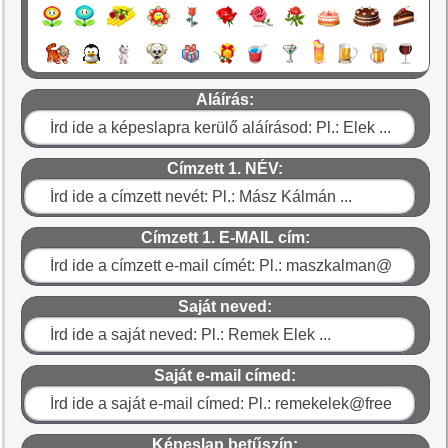
Aláírás:
Címzett 1. NÉV:
Címzett 1. E-MAIL cím:
Saját neved:
Saját e-mail címed:
Képeslap betűszín: