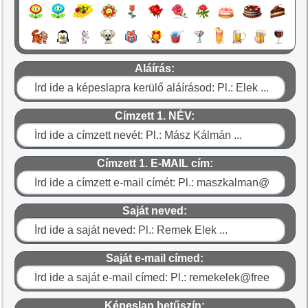
Aláírás:
Címzett 1. NÉV:
Címzett 1. E-MAIL cím:
Saját neved:
Saját e-mail címed:
Képeslap betűszín: