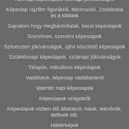
Képeslap rajzfilm figurákról, Micimackó, Zsebibaba
és a többiek
Sajnálom hogy megbántottalak, bocsi képeslapok
Szerelmes, szerelmi képeslapok
Szilveszteri jókívánságok, újévi köszöntő képeslapok
Születésnapi képeslapok, szülinapi jókívánságok
Télapós, mikulásos képeslapok
Vadállatok, képeslap vadállatokról
Valentin napi képeslapok
Képeslapok virágokról
Képeslapok vízben élő állatokról, halak, teknőcök,
delfinek stb.
Háttérképek