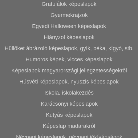
Gratulálok képeslapok
Gyermekrajzok
Egyedi Halloween képeslapok
Hiányzol képeslapok
Hüllőket ábrázoló képeslapok, gyík, béka, kígyó, stb.
Humoros képek, vicces képeslapok
Képeslapok magyarországi jellegzetességekről
Húsvéti képeslapok, nyuszis képeslapok
Iskola, iskolakezdés
Karácsonyi képeslapok
Kutyás képeslapok
Képeslap madarakról
Névnapi képeslapok, névnapi jókívánságok