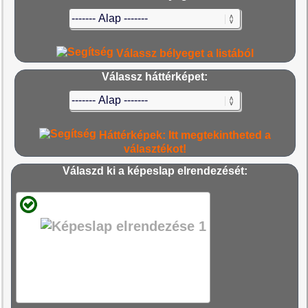
Válassz bélyeget a listából
Válassz háttérképet:
Háttérképek: Itt megtekintheted a
választékot!
Válaszd ki a képeslap elrendezését: