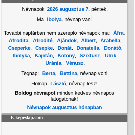
Névnapok
2026 augusztus 7.
péntek.
Ma
Ibolya
, névnap van!
További naptárban nem szereplő névnapok ma:
Áfra
,
Afrodita
,
Afrodité
,
Ajándok
,
Albert
,
Arabella
,
Cseperke
,
Csepke
,
Donát
,
Donatella
,
Donátó
,
Ibolyka
,
Kajetán
,
Kötöny
,
Szixtusz
,
Ulrik
,
Uránia
,
Vénusz
,
Tegnap:
Berta
,
Bettina
, névnap volt!
Holnap
László
, névnap lesz!
Boldog névnapot
minden kedves névnapos
látogatónak!
Névnapok augusztus hónapban
E-képeslap.com