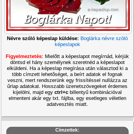
Névre szóló képeslap küldése:
Boglárka névre szóló
képeslapok
Figyelmeztetés:
Mielőtt a képeslapot megírnád, kérjük
döntsd el hány személynek szeretnéd a képeslapot
elküldeni. Ha a képeslap megírása után választod ki a
több címzett lehetőséget, a beírt adatok el fognak
veszni, mert rendszerünk egy frissítéssel nullázza az
űrlap adatokat. Hosszabb üzenetszövegeket érdemes
kijelölni, majd egy
ctrl+c
billentyű kombinációval
elmenteni akár egy txt. fájlba, egy esetleges véletlen
adatvesztés miatt.
Címzettek: