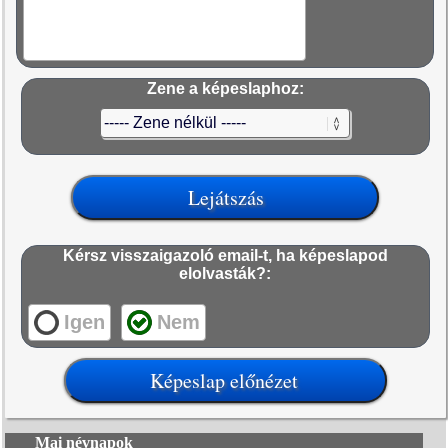
Zene a képeslaphoz:
Kérsz visszaigazoló email-t, ha képeslapod
elolvasták?:
Igen
Nem
Mai névnapok