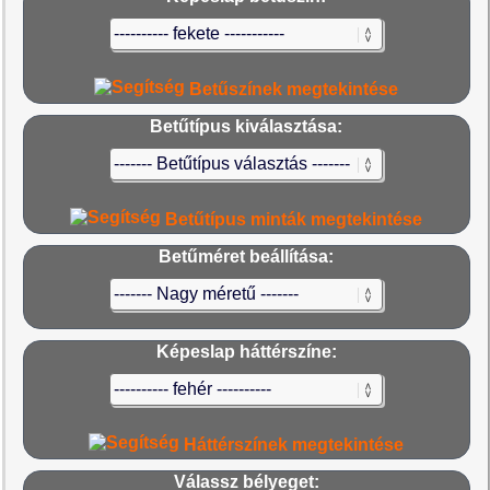
Betűszínek megtekintése
Betűtípus kiválasztása:
Betűtípus minták megtekintése
Betűméret beállítása:
Képeslap háttérszíne:
Háttérszínek megtekintése
Válassz bélyeget: