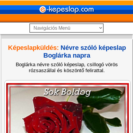
Képeslapküldés:
Névre szóló képeslap
Boglárka napra
Boglárka névre szóló képeslap, csillogó vörös
rózsaszállal és köszöntő felirattal.