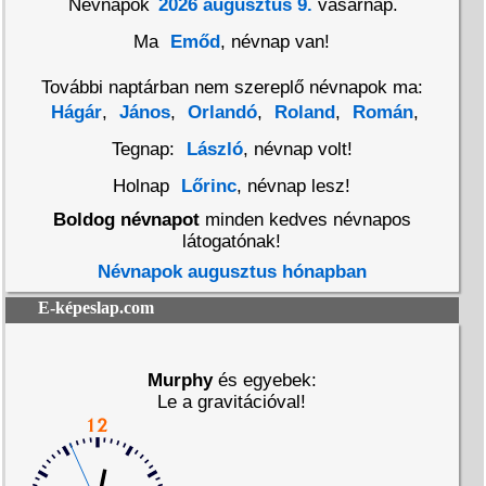
Névnapok
2026 augusztus 9.
vasárnap.
Ma
Emőd
, névnap van!
További naptárban nem szereplő névnapok ma:
Hágár
,
János
,
Orlandó
,
Roland
,
Román
,
Tegnap:
László
, névnap volt!
Holnap
Lőrinc
, névnap lesz!
Boldog névnapot
minden kedves névnapos
látogatónak!
Névnapok augusztus hónapban
E-képeslap.com
Murphy
és egyebek:
Le a gravitációval!