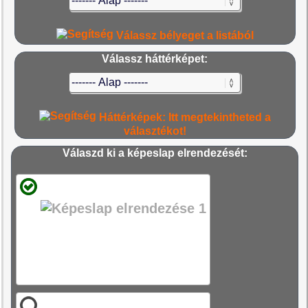
Válassz bélyeget a listából
Válassz háttérképet:
Háttérképek: Itt megtekintheted a
választékot!
Válaszd ki a képeslap elrendezését: