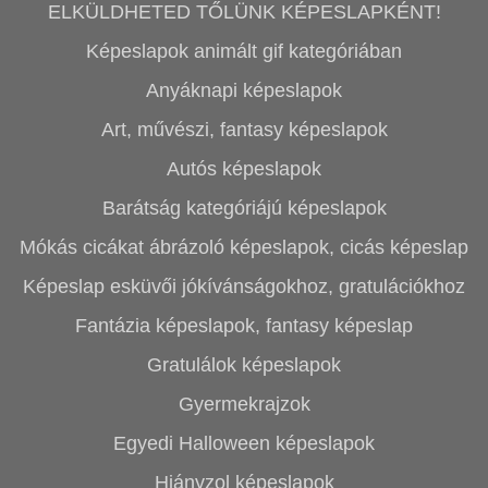
ELKÜLDHETED TŐLÜNK KÉPESLAPKÉNT!
Képeslapok animált gif kategóriában
Anyáknapi képeslapok
Art, művészi, fantasy képeslapok
Autós képeslapok
Barátság kategóriájú képeslapok
Mókás cicákat ábrázoló képeslapok, cicás képeslap
Képeslap esküvői jókívánságokhoz, gratulációkhoz
Fantázia képeslapok, fantasy képeslap
Gratulálok képeslapok
Gyermekrajzok
Egyedi Halloween képeslapok
Hiányzol képeslapok