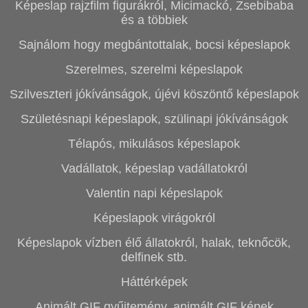
Képeslap rajzfilm figurákról, Micimackó, Zsebibaba
és a többiek
Sajnálom hogy megbántottalak, bocsi képeslapok
Szerelmes, szerelmi képeslapok
Szilveszteri jókívánságok, újévi köszöntő képeslapok
Születésnapi képeslapok, szülinapi jókívánságok
Télapós, mikulásos képeslapok
Vadállatok, képeslap vadállatokról
Valentin napi képeslapok
Képeslapok virágokról
Képeslapok vízben élő állatokról, halak, teknőcök,
delfinek stb.
Háttérképek
Animált GIF gyűjtemény, animált GIF képek