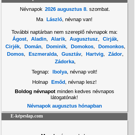
Névnapok
2026 augusztus 8.
szombat.
Ma
László
, névnap van!
További naptárban nem szereplő névnapok ma:
Ágost
,
Aladin
,
Alarik
,
Augusztusz
,
Cirják
,
Cirjék
,
Domán
,
Dominik
,
Domokos
,
Domonkos
,
Domos
,
Eszmeralda
,
Gusztáv
,
Hartvig
,
Zádor
,
Zádorka
,
Tegnap:
Ibolya
, névnap volt!
Holnap
Emőd
, névnap lesz!
Boldog névnapot
minden kedves névnapos
látogatónak!
Névnapok augusztus hónapban
E-képeslap.com