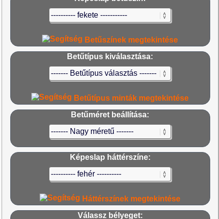
Betűszínek megtekintése
Betűtípus kiválasztása:
Betűtípus minták megtekintése
Betűméret beállítása:
Képeslap háttérszíne:
Háttérszínek megtekintése
Válassz bélyeget: