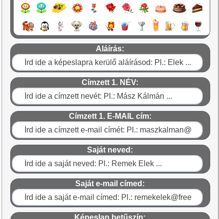
Aláírás:
Címzett 1. NÉV:
Címzett 1. E-MAIL cím:
Saját neved:
Saját e-mail címed:
Képeslap betűszín: