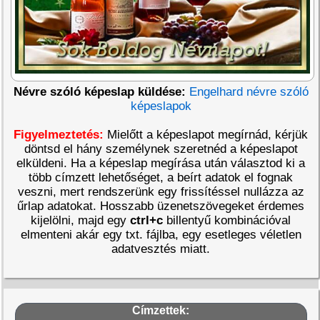
Névre szóló képeslap küldése:
Engelhard névre szóló
képeslapok
Figyelmeztetés:
Mielőtt a képeslapot megírnád, kérjük
döntsd el hány személynek szeretnéd a képeslapot
elküldeni. Ha a képeslap megírása után választod ki a
több címzett lehetőséget, a beírt adatok el fognak
veszni, mert rendszerünk egy frissítéssel nullázza az
űrlap adatokat. Hosszabb üzenetszövegeket érdemes
kijelölni, majd egy
ctrl+c
billentyű kombinációval
elmenteni akár egy txt. fájlba, egy esetleges véletlen
adatvesztés miatt.
Címzettek: