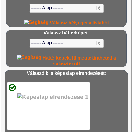
Válassz bélyeget a listából
Válassz háttérképet:
Háttérképek: Itt megtekintheted a
választékot!
Válaszd ki a képeslap elrendezését: