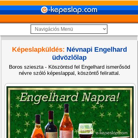
Képeslapküldés:
Névnapi Engelhard
üdvözlőlap
Boros szieszta - Köszöntsd fel Engelhard ismerősöd
névre szóló képeslappal, köszöntő felirattal.