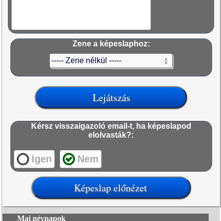
Zene a képeslaphoz:
Kérsz visszaigazoló email-t, ha képeslapod
elolvasták?:
Igen
Nem
Mai névnapok