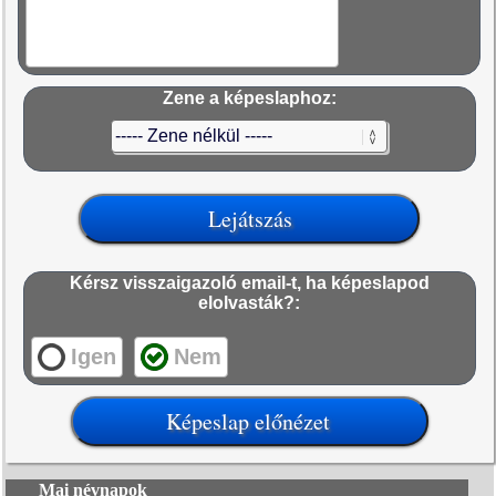
Zene a képeslaphoz:
Kérsz visszaigazoló email-t, ha képeslapod
elolvasták?:
Igen
Nem
Mai névnapok