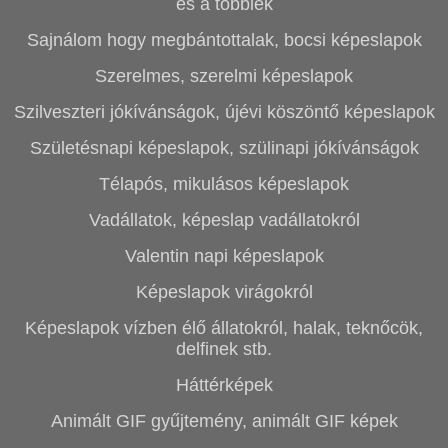
és a többiek
Sajnálom hogy megbántottalak, bocsi képeslapok
Szerelmes, szerelmi képeslapok
Szilveszteri jókívánságok, újévi köszöntő képeslapok
Születésnapi képeslapok, szülinapi jókívánságok
Télapós, mikulásos képeslapok
Vadállatok, képeslap vadállatokról
Valentin napi képeslapok
Képeslapok virágokról
Képeslapok vízben élő állatokról, halak, teknőcök,
delfinek stb.
Háttérképek
Animált GIF gyűjtemény, animált GIF képek