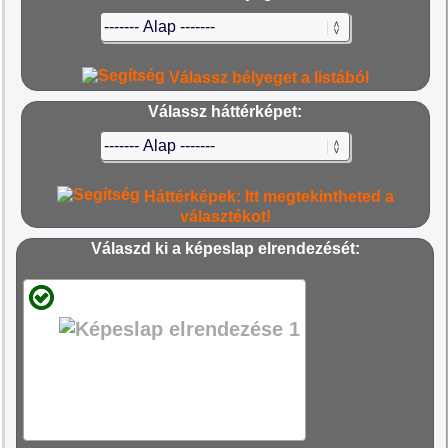
Válassz bélyeget a listából
Válassz háttérképet:
Háttérképek: Itt megtekintheted a
választékot!
Válaszd ki a képeslap elrendezését: