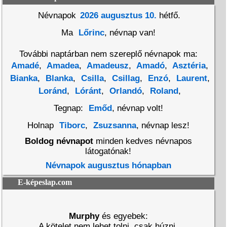
Névnapok
2026 augusztus 10.
hétfő.
Ma
Lőrinc
, névnap van!
További naptárban nem szereplő névnapok ma:
Amadé
,
Amadea
,
Amadeusz
,
Amadó
,
Asztéria
,
Bianka
,
Blanka
,
Csilla
,
Csillag
,
Enzó
,
Laurent
,
Loránd
,
Lóránt
,
Orlandó
,
Roland
,
Tegnap:
Emőd
, névnap volt!
Holnap
Tiborc
,
Zsuzsanna
, névnap lesz!
Boldog névnapot
minden kedves névnapos
látogatónak!
Névnapok augusztus hónapban
E-képeslap.com
Murphy
és egyebek:
A kötelet nem lehet tolni, csak húzni.