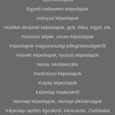
Egyedi Halloween képeslapok
Hiányzol képeslapok
Hüllőket ábrázoló képeslapok, gyík, béka, kígyó, stb.
Humoros képek, vicces képeslapok
Képeslapok magyarországi jellegzetességekről
Húsvéti képeslapok, nyuszis képeslapok
Iskola, iskolakezdés
Karácsonyi képeslapok
Kutyás képeslapok
Képeslap madarakról
Névnapi képeslapok, névnapi jókívánságok
Képeslap rajzfilm figurákról, Micimackó, Zsebibaba