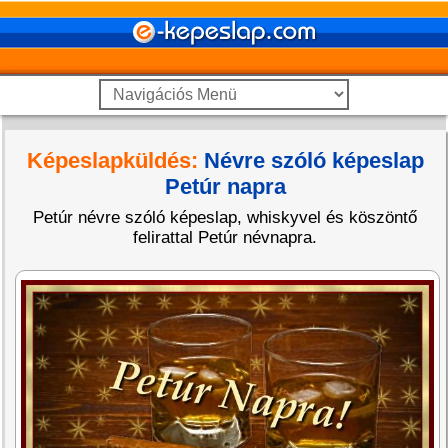
Képeslapküldés:
Névre szóló képeslap
Petúr napra
Petúr névre szóló képeslap, whiskyvel és köszöntő
felirattal Petúr névnapra.