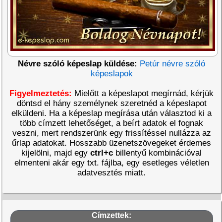
Névre szóló képeslap küldése:
Petúr névre szóló
képeslapok
Figyelmeztetés:
Mielőtt a képeslapot megírnád, kérjük
döntsd el hány személynek szeretnéd a képeslapot
elküldeni. Ha a képeslap megírása után választod ki a
több címzett lehetőséget, a beírt adatok el fognak
veszni, mert rendszerünk egy frissítéssel nullázza az
űrlap adatokat. Hosszabb üzenetszövegeket érdemes
kijelölni, majd egy
ctrl+c
billentyű kombinációval
elmenteni akár egy txt. fájlba, egy esetleges véletlen
adatvesztés miatt.
Címzettek: