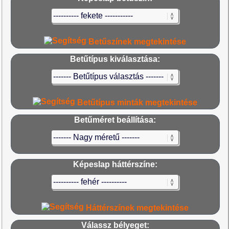
Betűszínek megtekintése
Betűtípus kiválasztása:
Betűtípus minták megtekintése
Betűméret beállítása:
Képeslap háttérszíne:
Háttérszínek megtekintése
Válassz bélyeget: