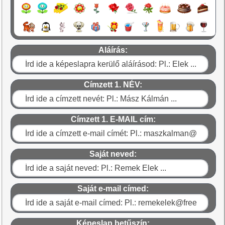
Aláírás:
Címzett 1. NÉV:
Címzett 1. E-MAIL cím:
Saját neved:
Saját e-mail címed:
Képeslap betűszín: