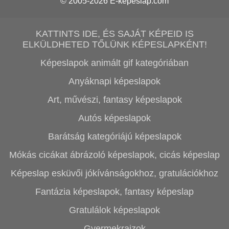
© 2005-2026
E-képeslap.com
KATTINTS IDE, ÉS SAJÁT KÉPEID IS
ELKÜLDHETED TŐLÜNK KÉPESLAPKÉNT!
Képeslapok animált gif kategóriában
Anyáknapi képeslapok
Art, művészi, fantasy képeslapok
Autós képeslapok
Barátság kategóriájú képeslapok
Mókás cicákat ábrázoló képeslapok, cicás képeslap
Képeslap esküvői jókívánságokhoz, gratulációkhoz
Fantázia képeslapok, fantasy képeslap
Gratulálok képeslapok
Gyermekrajzok