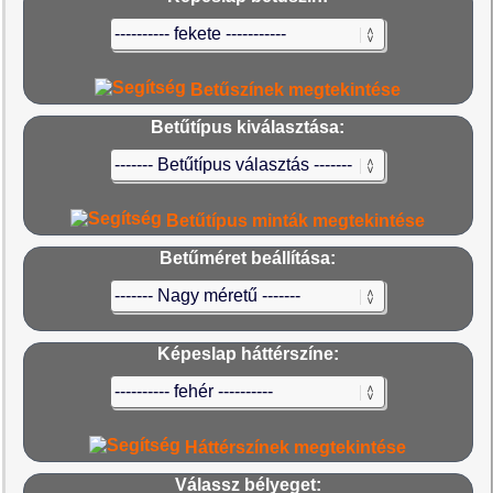
Betűszínek megtekintése
Betűtípus kiválasztása:
Betűtípus minták megtekintése
Betűméret beállítása:
Képeslap háttérszíne:
Háttérszínek megtekintése
Válassz bélyeget: