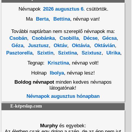
Névnapok
2026 augusztus 6.
csütörtök.
Ma
Berta
,
Bettina
, névnap van!
További naptárban nem szereplő névnapok ma:
Csobán
,
Csobánka
,
Csobilla
,
Décse
,
Gécsa
,
Géza
,
Jusztusz
,
Oktáv
,
Oktávia
,
Oktávián
,
Pasztorella
,
Szixtin
,
Szixtina
,
Szixtusz
,
Ulrika
,
Tegnap:
Krisztina
, névnap volt!
Holnap
Ibolya
, névnap lesz!
Boldog névnapot
minden kedves névnapos
látogatónak!
Névnapok augusztus hónapban
E-képeslap.com
Murphy
és egyebek:
Az életben csak egy dolog a szép, de az épp nem jut