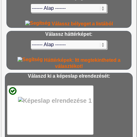
Válassz bélyeget a listából
Válassz háttérképet:
Háttérképek: Itt megtekintheted a
választékot!
Válaszd ki a képeslap elrendezését: