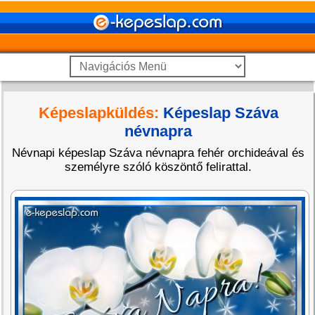
Képeslapküldés:
Képeslap Száva
névnapra
Névnapi képeslap Száva névnapra fehér orchideával és
személyre szóló köszöntő felirattal.