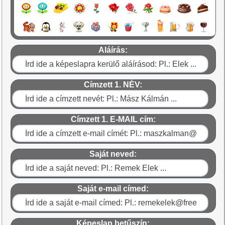
Aláírás:
Címzett 1. NÉV:
Címzett 1. E-MAIL cím:
Saját neved:
Saját e-mail címed:
Képeslap betűszín: