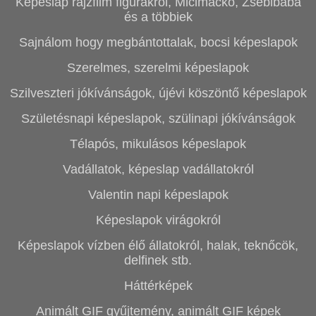
Képeslap rajzfilm figurákról, Micimackó, Zsebibaba
és a többiek
Sajnálom hogy megbántottalak, bocsi képeslapok
Szerelmes, szerelmi képeslapok
Szilveszteri jókívánságok, újévi köszöntő képeslapok
Születésnapi képeslapok, szülinapi jókívánságok
Télapós, mikulásos képeslapok
Vadállatok, képeslap vadállatokról
Valentin napi képeslapok
Képeslapok virágokról
Képeslapok vízben élő állatokról, halak, teknőcök,
delfinek stb.
Háttérképek
Animált GIF gyűjtemény, animált GIF képek