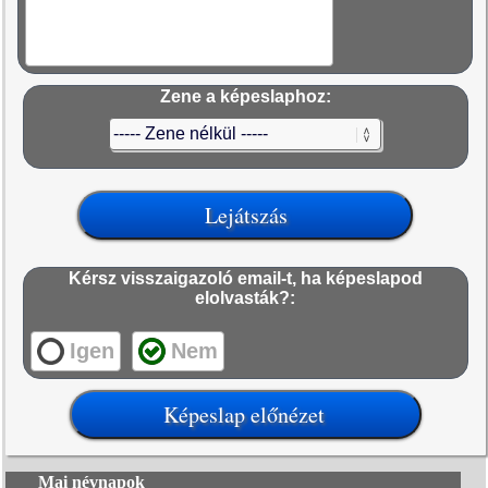
Zene a képeslaphoz:
Kérsz visszaigazoló email-t, ha képeslapod
elolvasták?:
Igen
Nem
Mai névnapok