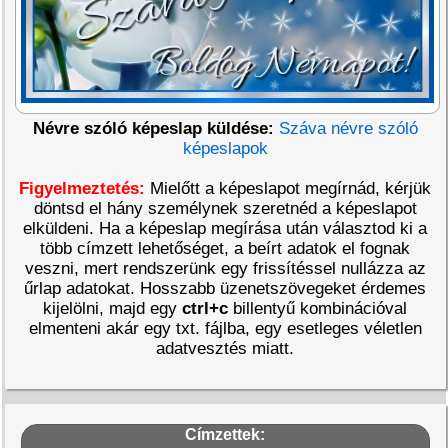
Névre szóló képeslap küldése:
Száva névre szóló
képeslapok
Figyelmeztetés:
Mielőtt a képeslapot megírnád, kérjük
döntsd el hány személynek szeretnéd a képeslapot
elküldeni. Ha a képeslap megírása után választod ki a
több címzett lehetőséget, a beírt adatok el fognak
veszni, mert rendszerünk egy frissítéssel nullázza az
űrlap adatokat. Hosszabb üzenetszövegeket érdemes
kijelölni, majd egy
ctrl+c
billentyű kombinációval
elmenteni akár egy txt. fájlba, egy esetleges véletlen
adatvesztés miatt.
Címzettek: