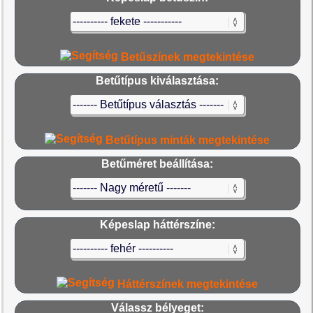
Betűszínek megtekintése
Betűtípus kiválasztása:
Betűtípus minták megtekintése
Betűméret beállítása:
Képeslap háttérszíne:
Háttérszínek megtekintése
Válassz bélyeget: