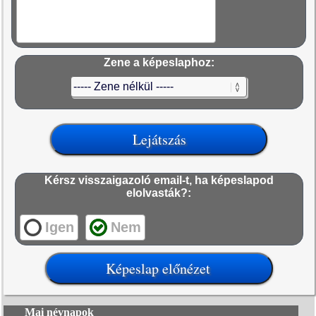
Zene a képeslaphoz:
Kérsz visszaigazoló email-t, ha képeslapod
elolvasták?:
Igen
Nem
Mai névnapok