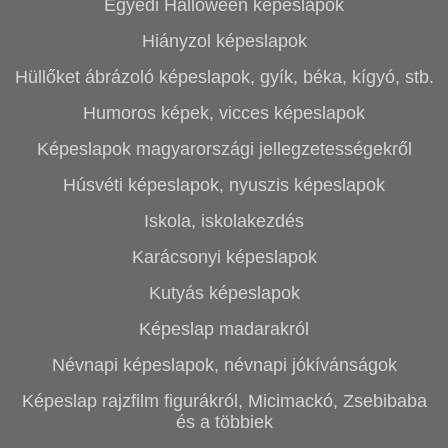
Egyedi Halloween képeslapok
Hiányzol képeslapok
Hüllőket ábrázoló képeslapok, gyík, béka, kígyó, stb.
Humoros képek, vicces képeslapok
Képeslapok magyarországi jellegzetességekről
Húsvéti képeslapok, nyuszis képeslapok
Iskola, iskolakezdés
Karácsonyi képeslapok
Kutyás képeslapok
Képeslap madarakról
Névnapi képeslapok, névnapi jókívánságok
Képeslap rajzfilm figurákról, Micimackó, Zsebibaba
és a többiek