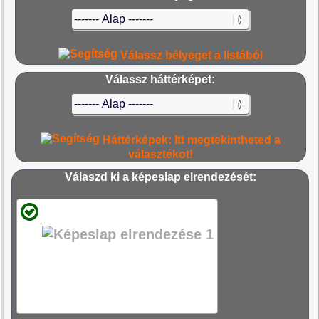
Válassz bélyeget a listából
Válassz háttérképet:
Háttérképek: Itt megtekintheted a
választékot!
Válaszd ki a képeslap elrendezését: