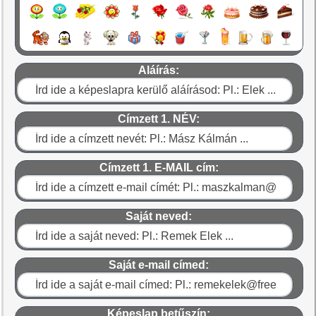
Aláírás:
Címzett 1. NÉV:
Címzett 1. E-MAIL cím:
Saját neved:
Saját e-mail címed:
Képeslap betűszín: