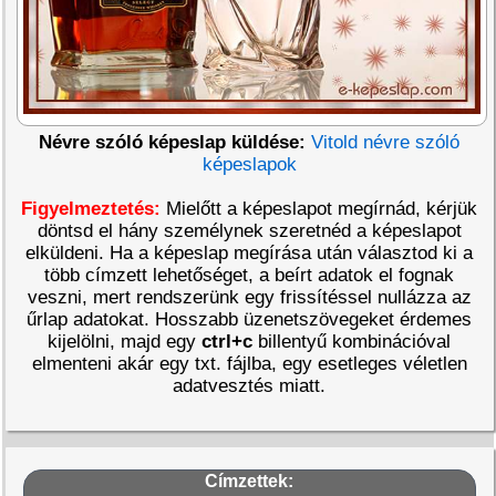
Névre szóló képeslap küldése:
Vitold névre szóló
képeslapok
Figyelmeztetés:
Mielőtt a képeslapot megírnád, kérjük
döntsd el hány személynek szeretnéd a képeslapot
elküldeni. Ha a képeslap megírása után választod ki a
több címzett lehetőséget, a beírt adatok el fognak
veszni, mert rendszerünk egy frissítéssel nullázza az
űrlap adatokat. Hosszabb üzenetszövegeket érdemes
kijelölni, majd egy
ctrl+c
billentyű kombinációval
elmenteni akár egy txt. fájlba, egy esetleges véletlen
adatvesztés miatt.
Címzettek: