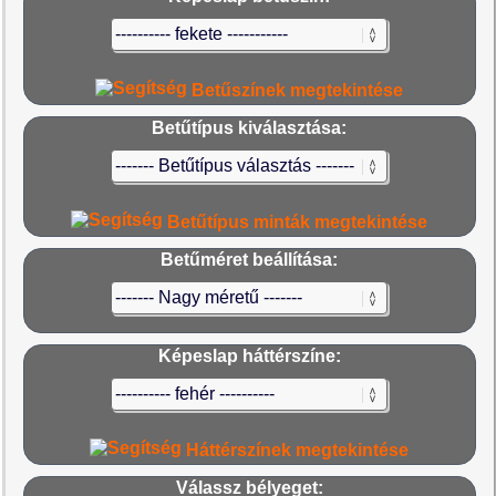
Betűszínek megtekintése
Betűtípus kiválasztása:
Betűtípus minták megtekintése
Betűméret beállítása:
Képeslap háttérszíne:
Háttérszínek megtekintése
Válassz bélyeget: