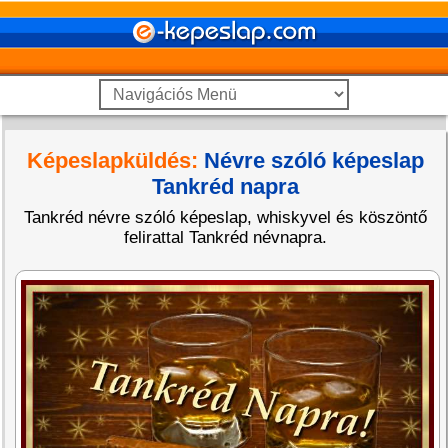
Képeslapküldés:
Névre szóló képeslap
Tankréd napra
Tankréd névre szóló képeslap, whiskyvel és köszöntő
felirattal Tankréd névnapra.