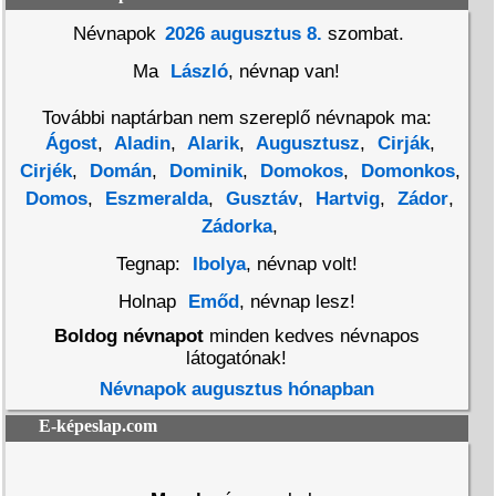
Névnapok
2026 augusztus 8.
szombat.
Ma
László
, névnap van!
További naptárban nem szereplő névnapok ma:
Ágost
,
Aladin
,
Alarik
,
Augusztusz
,
Cirják
,
Cirjék
,
Domán
,
Dominik
,
Domokos
,
Domonkos
,
Domos
,
Eszmeralda
,
Gusztáv
,
Hartvig
,
Zádor
,
Zádorka
,
Tegnap:
Ibolya
, névnap volt!
Holnap
Emőd
, névnap lesz!
Boldog névnapot
minden kedves névnapos
látogatónak!
Névnapok augusztus hónapban
E-képeslap.com