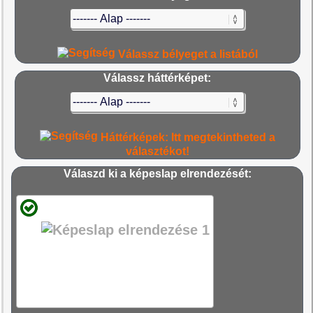
Válassz bélyeget a listából
Válassz háttérképet:
Háttérképek: Itt megtekintheted a
választékot!
Válaszd ki a képeslap elrendezését: