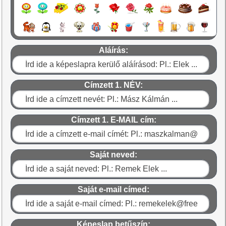
Aláírás:
Címzett 1. NÉV:
Címzett 1. E-MAIL cím:
Saját neved:
Saját e-mail címed:
Képeslap betűszín: