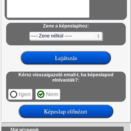
Zene a képeslaphoz:
Kérsz visszaigazoló email-t, ha képeslapod
elolvasták?:
Igen
Nem
Mai névnapok