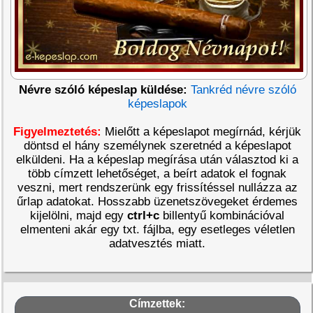
Névre szóló képeslap küldése:
Tankréd névre szóló
képeslapok
Figyelmeztetés:
Mielőtt a képeslapot megírnád, kérjük
döntsd el hány személynek szeretnéd a képeslapot
elküldeni. Ha a képeslap megírása után választod ki a
több címzett lehetőséget, a beírt adatok el fognak
veszni, mert rendszerünk egy frissítéssel nullázza az
űrlap adatokat. Hosszabb üzenetszövegeket érdemes
kijelölni, majd egy
ctrl+c
billentyű kombinációval
elmenteni akár egy txt. fájlba, egy esetleges véletlen
adatvesztés miatt.
Címzettek: