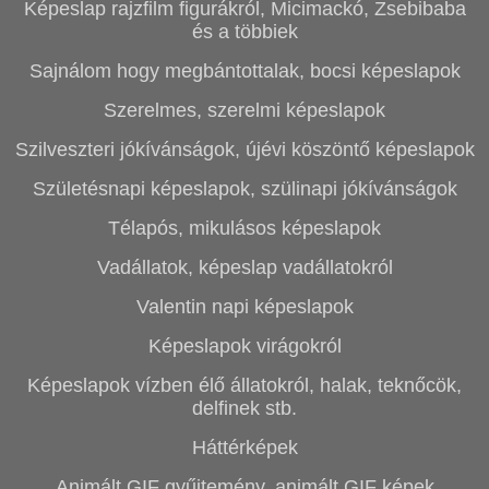
Képeslap rajzfilm figurákról, Micimackó, Zsebibaba
és a többiek
Sajnálom hogy megbántottalak, bocsi képeslapok
Szerelmes, szerelmi képeslapok
Szilveszteri jókívánságok, újévi köszöntő képeslapok
Születésnapi képeslapok, szülinapi jókívánságok
Télapós, mikulásos képeslapok
Vadállatok, képeslap vadállatokról
Valentin napi képeslapok
Képeslapok virágokról
Képeslapok vízben élő állatokról, halak, teknőcök,
delfinek stb.
Háttérképek
Animált GIF gyűjtemény, animált GIF képek