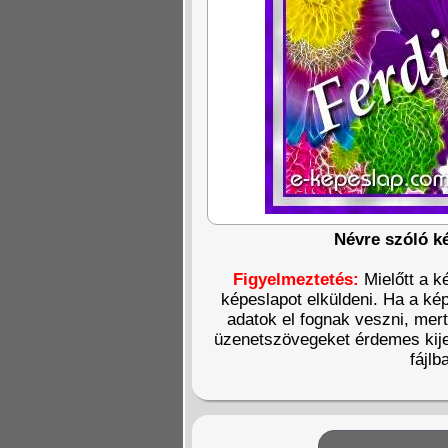
Névre szóló k
Figyelmeztetés:
Mielőtt a k
képeslapot elküldeni. Ha a kép
adatok el fognak veszni, mer
üzenetszövegeket érdemes kije
fájlb