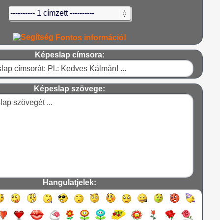
Fontos információ!
Képeslap címsora:
Képeslap szövege:
Hangulatjelek: