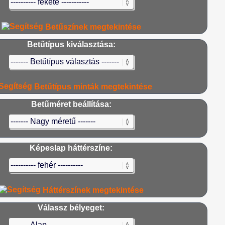
Betűszínek megtekintése
Betűtípus kiválasztása:
Betűtípus minták megtekintése
Betűméret beállítása:
Képeslap háttérszíne:
Háttérszínek megtekintése
Válassz bélyeget: