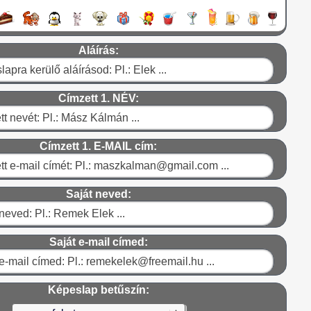
Aláírás:
Címzett 1. NÉV:
Címzett 1. E-MAIL cím:
Saját neved:
Saját e-mail címed:
Képeslap betűszín: