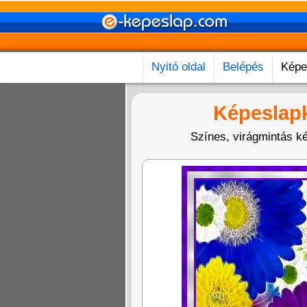
Nyitó oldal
Belépés
Képe
Képeslap
Színes, virágmintás ké