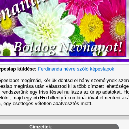
épeslap küldése:
Ferdinanda névre szóló képeslapok
épeslapot megírnád, kérjük döntsd el hány személynek szer
eslap megírása után választod ki a több címzett lehetőséget
t rendszerünk egy frissítéssel nullázza az űrlap adatokat. 
lölni, majd egy
ctrl+c
billentyű kombinációval elmenteni aká
a, egy esetleges véletlen adatvesztés miatt.
Címzettek: