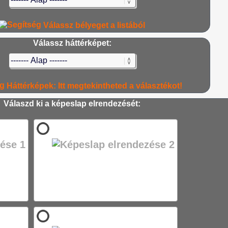
Válassz bélyeget a listából
Válassz háttérképet:
Háttérképek: Itt megtekintheted a választékot!
Válaszd ki a képeslap elrendezését: