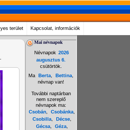
yes terület
Kapcsolat, információk
Mai névnapok
Névnapok
2026
.
augusztus 6.
csütörtök.
Ma
Berta
,
Bettina
,
névnap van!
További naptárban
nem szereplő
névnapok ma:
Csobán
,
Csobánka
,
Csobilla
,
Décse
,
Gécsa
,
Géza
,