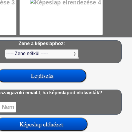
Zene a képeslaphoz:
szaigazoló email-t, ha képeslapod elolvasták?:
Nem