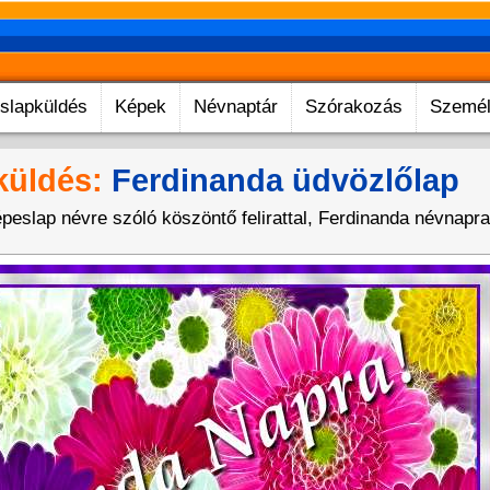
slapküldés
Képek
Névnaptár
Szórakozás
Személ
küldés:
Ferdinanda üdvözlőlap
peslap névre szóló köszöntő felirattal, Ferdinanda névnapra