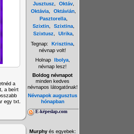
Jusztusz
,
Oktáv
,
Oktávia
,
Oktávián
,
Pasztorella
,
Szixtin
,
Szixtina
,
Szixtusz
,
Ulrika
,
Tegnap:
Krisztina
,
névnap volt!
Holnap
Ibolya
,
névnap lesz!
Boldog névnapot
minden kedves
etnéd a
névnapos látogatónak!
, a beírt
Hosszabb
Névnapok augusztus
r egy txt.
hónapban
E-képeslap.com
Murphy
és egyebek: