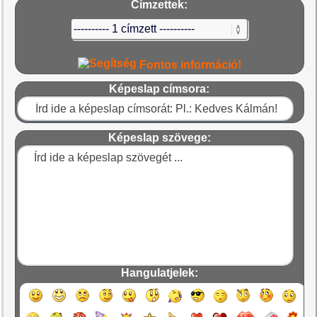
Címzettek:
Fontos információ!
Képeslap címsora:
Képeslap szövege:
Hangulatjelek: