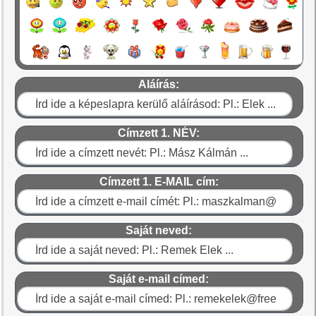
Aláírás:
Címzett 1. NÉV:
Címzett 1. E-MAIL cím:
Saját neved:
Saját e-mail címed: