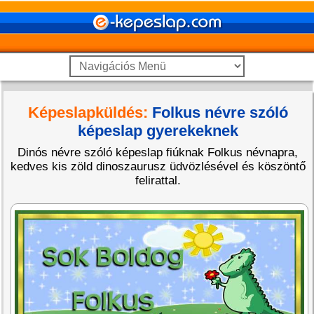
Képeslapküldés:
Folkus névre szóló
képeslap gyerekeknek
Dinós névre szóló képeslap fiúknak Folkus névnapra,
kedves kis zöld dinoszaurusz üdvözlésével és köszöntő
felirattal.