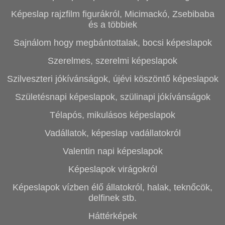
Képeslap rajzfilm figurákról, Micimackó, Zsebibaba
és a többiek
Sajnálom hogy megbántottalak, bocsi képeslapok
Szerelmes, szerelmi képeslapok
Szilveszteri jókívánságok, újévi köszöntő képeslapok
Születésnapi képeslapok, szülinapi jókívánságok
Télapós, mikulásos képeslapok
Vadállatok, képeslap vadállatokról
Valentin napi képeslapok
Képeslapok virágokról
Képeslapok vízben élő állatokról, halak, teknőcök,
delfinek stb.
Háttérképek