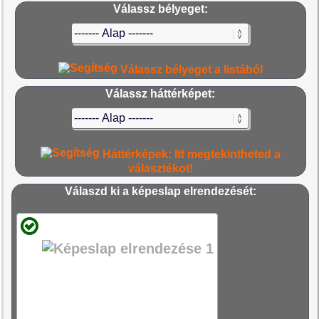
Válassz bélyeget:
Válassz bélyeget a listából
Válassz háttérképet:
Háttérképek: Itt megtekintheted a
választékot!
Válaszd ki a képeslap elrendezését: