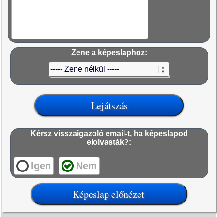
Zene a képeslaphoz:
Kérsz visszaigazoló email-t, ha képeslapod
elolvasták?:
Igen
Nem