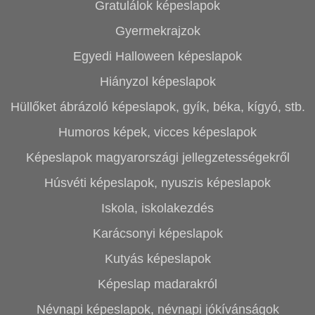
Gratulálok képeslapok
Gyermekrajzok
Egyedi Halloween képeslapok
Hiányzol képeslapok
Hüllőket ábrázoló képeslapok, gyík, béka, kígyó, stb.
Humoros képek, vicces képeslapok
Képeslapok magyarországi jellegzetességekről
Húsvéti képeslapok, nyuszis képeslapok
Iskola, iskolakezdés
Karácsonyi képeslapok
Kutyás képeslapok
Képeslap madarakról
Névnapi képeslapok, névnapi jókívánságok