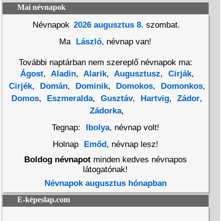
Mai névnapok
Névnapok
2026 augusztus 8.
szombat.
Ma
László
, névnap van!
További naptárban nem szereplő névnapok ma:
Ágost
,
Aladin
,
Alarik
,
Augusztusz
,
Cirják
,
Cirjék
,
Domán
,
Dominik
,
Domokos
,
Domonkos
,
Domos
,
Eszmeralda
,
Gusztáv
,
Hartvig
,
Zádor
,
Zádorka
,
Tegnap:
Ibolya
, névnap volt!
Holnap
Emőd
, névnap lesz!
Boldog névnapot
minden kedves névnapos
látogatónak!
Névnapok augusztus hónapban
E-képeslap.com