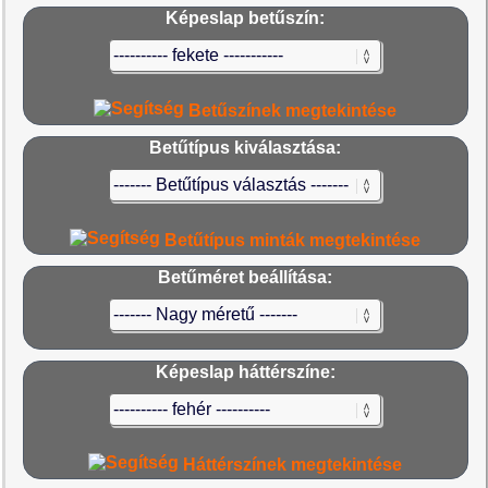
Képeslap betűszín:
Betűszínek megtekintése
Betűtípus kiválasztása:
Betűtípus minták megtekintése
Betűméret beállítása:
Képeslap háttérszíne:
Háttérszínek megtekintése