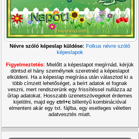
Névre szóló képeslap küldése:
Folkus névre szóló
képeslapok
Figyelmeztetés:
Mielőtt a képeslapot megírnád, kérjük
döntsd el hány személynek szeretnéd a képeslapot
elküldeni. Ha a képeslap megírása után választod ki a
több címzett lehetőséget, a beírt adatok el fognak
veszni, mert rendszerünk egy frissítéssel nullázza az
űrlap adatokat. Hosszabb üzenetszövegeket érdemes
kijelölni, majd egy
ctrl+c
billentyű kombinációval
elmenteni akár egy txt. fájlba, egy esetleges véletlen
adatvesztés miatt.