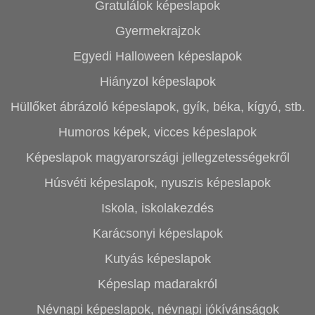
Gratulálok képeslapok
Gyermekrajzok
Egyedi Halloween képeslapok
Hiányzol képeslapok
Hüllőket ábrázoló képeslapok, gyík, béka, kígyó, stb.
Humoros képek, vicces képeslapok
Képeslapok magyarországi jellegzetességekről
Húsvéti képeslapok, nyuszis képeslapok
Iskola, iskolakezdés
Karácsonyi képeslapok
Kutyás képeslapok
Képeslap madarakról
Névnapi képeslapok, névnapi jókívánságok