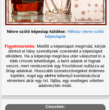
Névre szóló képeslap küldése:
Héliosz névre szóló
képeslapok
Figyelmeztetés:
Mielőtt a képeslapot megírnád, kérjük
döntsd el hány személynek szeretnéd a képeslapot
elküldeni. Ha a képeslap megírása után választod ki a
több címzett lehetőséget, a beírt adatok el fognak
veszni, mert rendszerünk egy frissítéssel nullázza az
űrlap adatokat. Hosszabb üzenetszövegeket érdemes
kijelölni, majd egy
ctrl+c
billentyű kombinációval
elmenteni akár egy txt. fájlba, egy esetleges véletlen
adatvesztés miatt.
Címzettek: