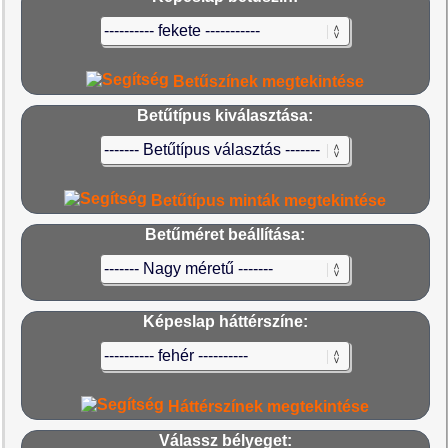
Betűszínek megtekintése
Betűtípus kiválasztása:
Betűtípus minták megtekintése
Betűméret beállítása:
Képeslap háttérszíne:
Háttérszínek megtekintése
Válassz bélyeget: