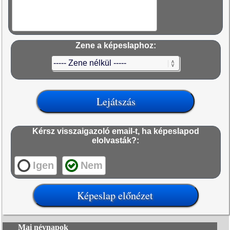
Zene a képeslaphoz:
Kérsz visszaigazoló email-t, ha képeslapod
elolvasták?:
Igen
Nem
Mai névnapok