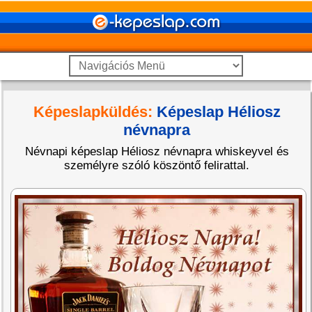
Képeslapküldés:
Képeslap Héliosz
névnapra
Névnapi képeslap Héliosz névnapra whiskeyvel és
személyre szóló köszöntő felirattal.