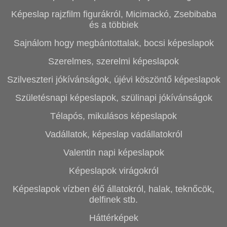
Képeslap rajzfilm figurákról, Micimackó, Zsebibaba
és a többiek
Sajnálom hogy megbántottalak, bocsi képeslapok
Szerelmes, szerelmi képeslapok
Szilveszteri jókívánságok, újévi köszöntő képeslapok
Születésnapi képeslapok, szülinapi jókívánságok
Télapós, mikulásos képeslapok
Vadállatok, képeslap vadállatokról
Valentin napi képeslapok
Képeslapok virágokról
Képeslapok vízben élő állatokról, halak, teknőcök,
delfinek stb.
Háttérképek