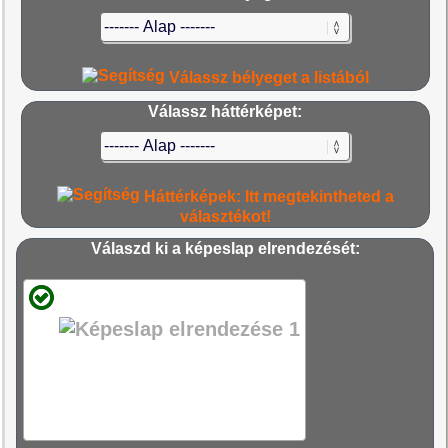
Válassz bélyeget a listából
Válassz háttérképet:
Háttérképek: Itt megtekintheted a
választékot!
Válaszd ki a képeslap elrendezését: