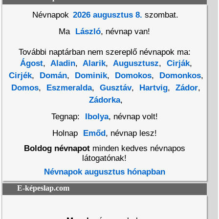
Névnapok
2026 augusztus 8.
szombat.
Ma
László
, névnap van!
További naptárban nem szereplő névnapok ma:
Ágost
,
Aladin
,
Alarik
,
Augusztusz
,
Cirják
,
Cirjék
,
Domán
,
Dominik
,
Domokos
,
Domonkos
,
Domos
,
Eszmeralda
,
Gusztáv
,
Hartvig
,
Zádor
,
Zádorka
,
Tegnap:
Ibolya
, névnap volt!
Holnap
Emőd
, névnap lesz!
Boldog névnapot
minden kedves névnapos
látogatónak!
Névnapok augusztus hónapban
E-képeslap.com