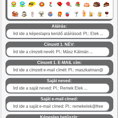
Aláírás:
Címzett 1. NÉV:
Címzett 1. E-MAIL cím:
Saját neved:
Saját e-mail címed:
Képeslap betűszín: