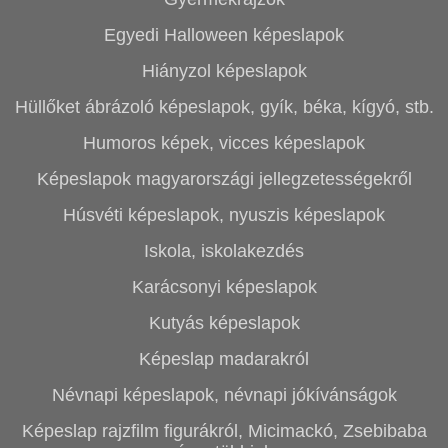
Egyedi Halloween képeslapok
Hiányzol képeslapok
Hüllőket ábrázoló képeslapok, gyík, béka, kígyó, stb.
Humoros képek, vicces képeslapok
Képeslapok magyarországi jellegzetességekről
Húsvéti képeslapok, nyuszis képeslapok
Iskola, iskolakezdés
Karácsonyi képeslapok
Kutyás képeslapok
Képeslap madarakról
Névnapi képeslapok, névnapi jókívánságok
Képeslap rajzfilm figurákról, Micimackó, Zsebibaba