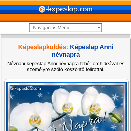
Képeslapküldés:
Képeslap Anni
névnapra
Névnapi képeslap Anni névnapra fehér orchideával és
személyre szóló köszöntő felirattal.