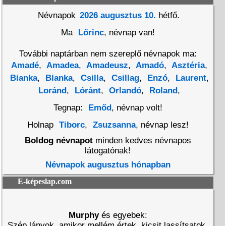
Névnapok
2026 augusztus 10.
hétfő.
Ma
Lőrinc
, névnap van!
További naptárban nem szereplő névnapok ma:
Amadé
,
Amadea
,
Amadeusz
,
Amadó
,
Asztéria
,
Bianka
,
Blanka
,
Csilla
,
Csillag
,
Enzó
,
Laurent
,
Loránd
,
Lóránt
,
Orlandó
,
Roland
,
Tegnap:
Emőd
, névnap volt!
Holnap
Tiborc
,
Zsuzsanna
, névnap lesz!
Boldog névnapot
minden kedves névnapos
látogatónak!
Névnapok augusztus hónapban
E-képeslap.com
Murphy
és egyebek:
Szép lányok, amikor mellém értek, kicsit lassítsatok.