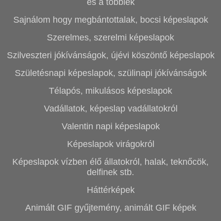
és a többiek
Sajnálom hogy megbántottalak, bocsi képeslapok
Szerelmes, szerelmi képeslapok
Szilveszteri jókívánságok, újévi köszöntő képeslapok
Születésnapi képeslapok, szülinapi jókívánságok
Télapós, mikulásos képeslapok
Vadállatok, képeslap vadállatokról
Valentin napi képeslapok
Képeslapok virágokról
Képeslapok vízben élő állatokról, halak, teknőcök,
delfinek stb.
Háttérképek
Animált GIF gyűjtemény, animált GIF képek