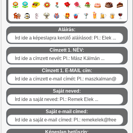
Aláírás:
Címzett 1. NÉV:
Címzett 1. E-MAIL cím:
Saját neved:
Saját e-mail címed:
Képeslap betűszín: