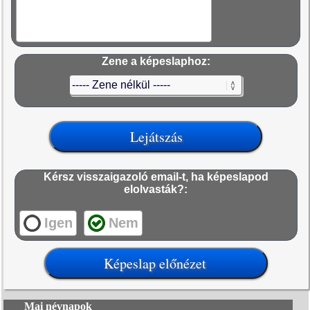
Zene a képeslaphoz:
Kérsz visszaigazoló email-t, ha képeslapod
elolvasták?:
Igen
Nem
Mai névnapok