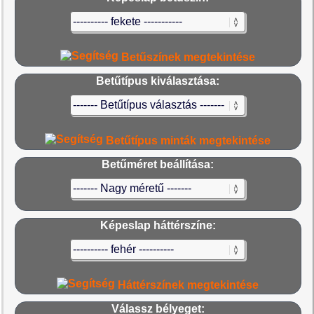
Betűszínek megtekintése
Betűtípus kiválasztása:
Betűtípus minták megtekintése
Betűméret beállítása:
Képeslap háttérszíne:
Háttérszínek megtekintése
Válassz bélyeget: