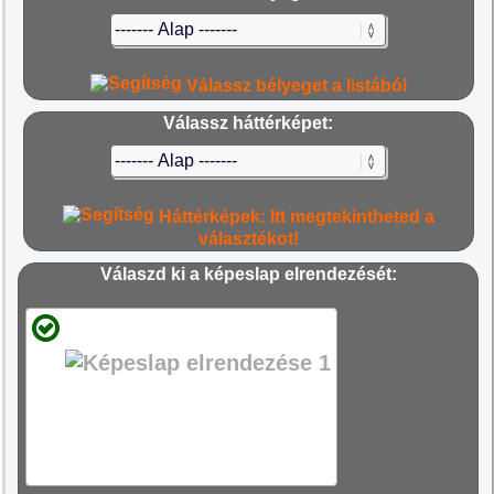
Válassz bélyeget a listából
Válassz háttérképet:
Háttérképek: Itt megtekintheted a
választékot!
Válaszd ki a képeslap elrendezését: