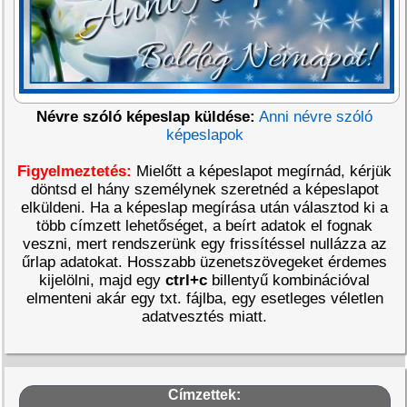
Névre szóló képeslap küldése:
Anni névre szóló
képeslapok
Figyelmeztetés:
Mielőtt a képeslapot megírnád, kérjük
döntsd el hány személynek szeretnéd a képeslapot
elküldeni. Ha a képeslap megírása után választod ki a
több címzett lehetőséget, a beírt adatok el fognak
veszni, mert rendszerünk egy frissítéssel nullázza az
űrlap adatokat. Hosszabb üzenetszövegeket érdemes
kijelölni, majd egy
ctrl+c
billentyű kombinációval
elmenteni akár egy txt. fájlba, egy esetleges véletlen
adatvesztés miatt.
Címzettek: