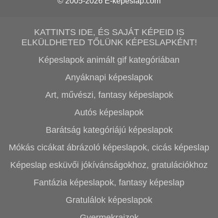
© 2005-2026
E-képeslap.com
KATTINTS IDE, ÉS SAJÁT KÉPEID IS
ELKÜLDHETED TŐLÜNK KÉPESLAPKÉNT!
Képeslapok animált gif kategóriában
Anyáknapi képeslapok
Art, művészi, fantasy képeslapok
Autós képeslapok
Barátság kategóriájú képeslapok
Mókás cicákat ábrázoló képeslapok, cicás képeslap
Képeslap esküvői jókívánságokhoz, gratulációkhoz
Fantázia képeslapok, fantasy képeslap
Gratulálok képeslapok
Gyermekrajzok