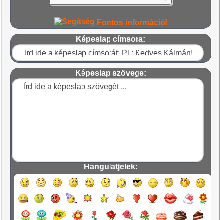
Fontos információ!
Képeslap címsora:
Képeslap szövege:
Hangulatjelek: