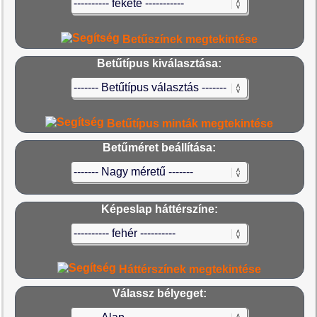
Betűszínek megtekintése
Betűtípus kiválasztása:
Betűtípus minták megtekintése
Betűméret beállítása:
Képeslap háttérszíne:
Háttérszínek megtekintése
Válassz bélyeget: