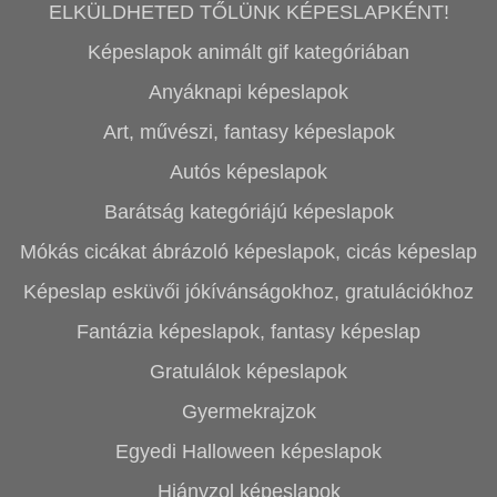
ELKÜLDHETED TŐLÜNK KÉPESLAPKÉNT!
Képeslapok animált gif kategóriában
Anyáknapi képeslapok
Art, művészi, fantasy képeslapok
Autós képeslapok
Barátság kategóriájú képeslapok
Mókás cicákat ábrázoló képeslapok, cicás képeslap
Képeslap esküvői jókívánságokhoz, gratulációkhoz
Fantázia képeslapok, fantasy képeslap
Gratulálok képeslapok
Gyermekrajzok
Egyedi Halloween képeslapok
Hiányzol képeslapok