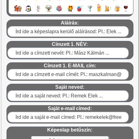
Aláírás:
Címzett 1. NÉV:
Címzett 1. E-MAIL cím:
Saját neved:
Saját e-mail címed:
Képeslap betűszín: