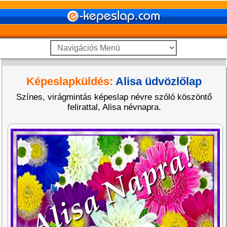
Képeslapküldés:
Alisa üdvözlőlap
Színes, virágmintás képeslap névre szóló köszöntő
felirattal, Alisa névnapra.