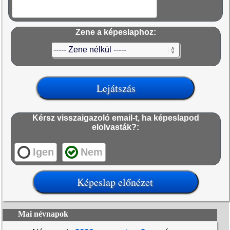
Zene a képeslaphoz:
Kérsz visszaigazoló email-t, ha képeslapod
elolvasták?:
Igen
Nem
Mai névnapok