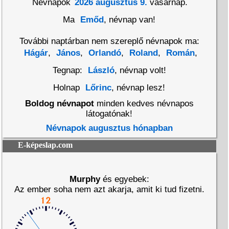
Névnapok
2026 augusztus 9.
vasárnap.
Ma
Emőd
, névnap van!
További naptárban nem szereplő névnapok ma:
Hágár
,
János
,
Orlandó
,
Roland
,
Román
,
Tegnap:
László
, névnap volt!
Holnap
Lőrinc
, névnap lesz!
Boldog névnapot
minden kedves névnapos
látogatónak!
Névnapok augusztus hónapban
E-képeslap.com
Murphy
és egyebek:
Az ember soha nem azt akarja, amit ki tud fizetni.