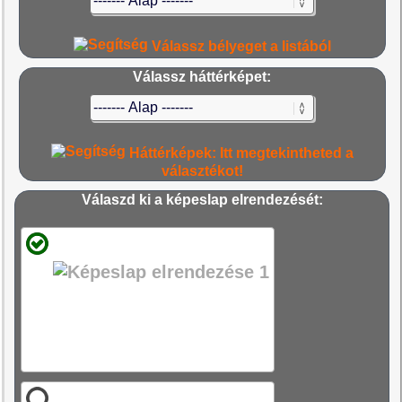
Válassz bélyeget a listából
Válassz háttérképet:
Háttérképek: Itt megtekintheted a
választékot!
Válaszd ki a képeslap elrendezését: