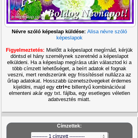
Névre szóló képeslap küldése:
Alisa névre szóló
képeslapok
Figyelmeztetés:
Mielőtt a képeslapot megírnád, kérjük
döntsd el hány személynek szeretnéd a képeslapot
elküldeni. Ha a képeslap megírása után választod ki a
több címzett lehetőséget, a beírt adatok el fognak
veszni, mert rendszerünk egy frissítéssel nullázza az
űrlap adatokat. Hosszabb üzenetszövegeket érdemes
kijelölni, majd egy
ctrl+c
billentyű kombinációval
elmenteni akár egy txt. fájlba, egy esetleges véletlen
adatvesztés miatt.
Címzettek: