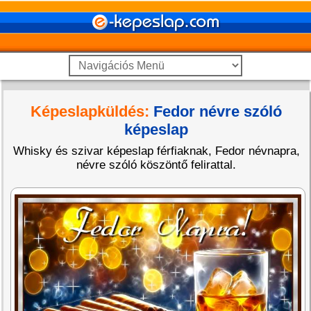
Képeslapküldés:
Fedor névre szóló
képeslap
Whisky és szivar képeslap férfiaknak, Fedor névnapra,
névre szóló köszöntő felirattal.