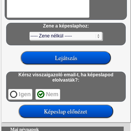
Zene a képeslaphoz:
Kérsz visszaigazoló email-t, ha képeslapod
elolvasták?:
Igen
Nem
Mai névnapok