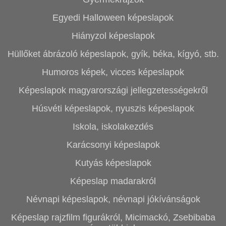
Egyedi Halloween képeslapok
Hiányzol képeslapok
Hüllőket ábrázoló képeslapok, gyík, béka, kígyó, stb.
Humoros képek, vicces képeslapok
Képeslapok magyarországi jellegzetességekről
Húsvéti képeslapok, nyuszis képeslapok
Iskola, iskolakezdés
Karácsonyi képeslapok
Kutyás képeslapok
Képeslap madarakról
Névnapi képeslapok, névnapi jókívánságok
Képeslap rajzfilm figurákról, Micimackó, Zsebibaba