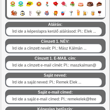
Aláírás:
Címzett 1. NÉV:
Címzett 1. E-MAIL cím:
Saját neved:
Saját e-mail címed:
Képeslap betűszín: