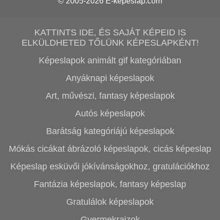
© 2005-2026
E-képeslap.com
KATTINTS IDE, ÉS SAJÁT KÉPEID IS
ELKÜLDHETED TŐLÜNK KÉPESLAPKÉNT!
Képeslapok animált gif kategóriában
Anyáknapi képeslapok
Art, művészi, fantasy képeslapok
Autós képeslapok
Barátság kategóriájú képeslapok
Mókás cicákat ábrázoló képeslapok, cicás képeslap
Képeslap esküvői jókívánságokhoz, gratulációkhoz
Fantázia képeslapok, fantasy képeslap
Gratulálok képeslapok
Gyermekrajzok