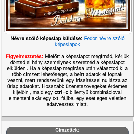
Névre szóló képeslap küldése:
Fedor névre szóló
képeslapok
Figyelmeztetés:
Mielőtt a képeslapot megírnád, kérjük
döntsd el hány személynek szeretnéd a képeslapot
elküldeni. Ha a képeslap megírása után választod ki a
több címzett lehetőséget, a beírt adatok el fognak
veszni, mert rendszerünk egy frissítéssel nullázza az
űrlap adatokat. Hosszabb üzenetszövegeket érdemes
kijelölni, majd egy
ctrl+c
billentyű kombinációval
elmenteni akár egy txt. fájlba, egy esetleges véletlen
adatvesztés miatt.
Címzettek: