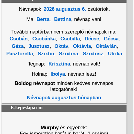
Névnapok
2026 augusztus 6.
csütörtök.
Ma
Berta
,
Bettina
, névnap van!
További naptárban nem szereplő névnapok ma:
Csobán
,
Csobánka
,
Csobilla
,
Décse
,
Gécsa
,
Géza
,
Jusztusz
,
Oktáv
,
Oktávia
,
Oktávián
,
Pasztorella
,
Szixtin
,
Szixtina
,
Szixtusz
,
Ulrika
,
Tegnap:
Krisztina
, névnap volt!
Holnap
Ibolya
, névnap lesz!
Boldog névnapot
minden kedves névnapos
látogatónak!
Névnapok augusztus hónapban
E-képeslap.com
Murphy
és egyebek:
Egy ismeretlen barát is barát. (Lessing)