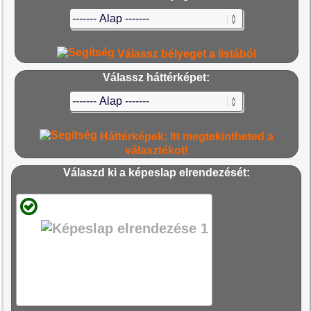
Válassz bélyeget a listából
Válassz háttérképet:
Háttérképek: Itt megtekintheted a
választékot!
Válaszd ki a képeslap elrendezését: