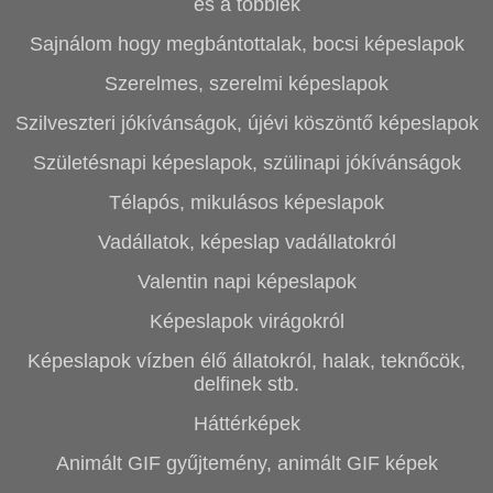
és a többiek
Sajnálom hogy megbántottalak, bocsi képeslapok
Szerelmes, szerelmi képeslapok
Szilveszteri jókívánságok, újévi köszöntő képeslapok
Születésnapi képeslapok, szülinapi jókívánságok
Télapós, mikulásos képeslapok
Vadállatok, képeslap vadállatokról
Valentin napi képeslapok
Képeslapok virágokról
Képeslapok vízben élő állatokról, halak, teknőcök,
delfinek stb.
Háttérképek
Animált GIF gyűjtemény, animált GIF képek