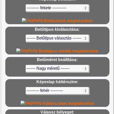
Betűszínek megtekintése
Betűtípus kiválasztása:
Betűtípus minták megtekintése
Betűméret beállítása:
Képeslap háttérszíne:
Háttérszínek megtekintése
Válassz bélyeget: