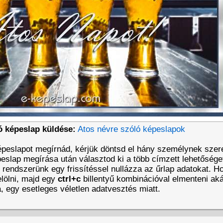
ó képeslap küldése:
Atos névre szóló képeslapok
épeslapot megírnád, kérjük döntsd el hány személynek szer
eslap megírása után választod ki a több címzett lehetőséget
t rendszerünk egy frissítéssel nullázza az űrlap adatokat. 
lölni, majd egy
ctrl+c
billentyű kombinációval elmenteni aká
a, egy esetleges véletlen adatvesztés miatt.