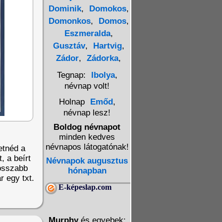
Dominik
,
Domokos
,
Domonkos
,
Domos
,
Eszmeralda
,
Gusztáv
,
Hartvig
,
Zádor
,
Zádorka
,
Tegnap:
Ibolya
,
névnap volt!
Holnap
Emőd
,
névnap lesz!
Boldog névnapot
minden kedves
névnapos látogatónak!
etnéd a
, a beírt
Névnapok augusztus
Hosszabb
hónapban
r egy txt.
E-képeslap.com
Murphy
és egyebek: