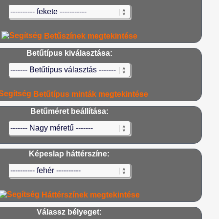
Betűszínek megtekintése
Betűtípus kiválasztása:
Betűtípus minták megtekintése
Betűméret beállítása:
Képeslap háttérszíne:
Háttérszínek megtekintése
Válassz bélyeget: