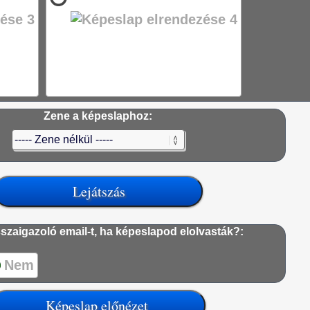
Zene a képeslaphoz:
szaigazoló email-t, ha képeslapod elolvasták?:
Nem