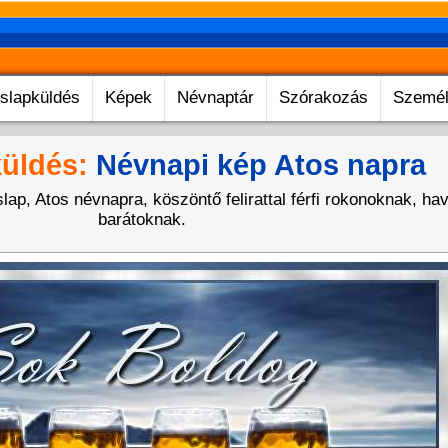
slapküldés
Képek
Névnaptár
Szórakozás
Személ
üldés:
Névnapi kép Atos napra
lap, Atos névnapra, köszöntő felirattal férfi rokonoknak, ha
barátoknak.