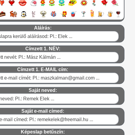
Aláírás:
Címzett 1. NÉV:
Címzett 1. E-MAIL cím:
Saját neved:
Saját e-mail címed:
Képeslap betűszín: