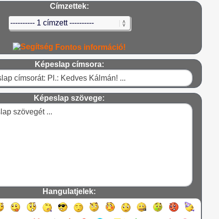
Címzettek:
Fontos információ!
Képeslap címsora:
Képeslap szövege:
Hangulatjelek: