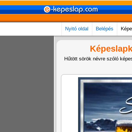
Nyitó oldal
Belépés
Képe
Képeslapk
Hűtött sörök névre szóló képes