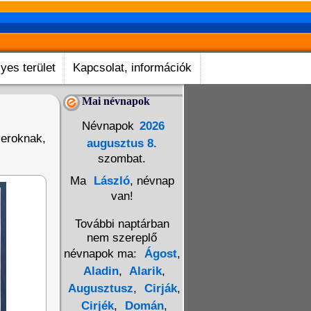
yes terület
Kapcsolat, információk
Mai névnapok
Névnapok
2026
veroknak,
augusztus 8.
szombat.
Ma
László
, névnap
van!
További naptárban
nem szereplő
névnapok ma:
Ágost
,
Aladin
,
Alarik
,
Augusztusz
,
Cirják
,
Cirjék
,
Domán
,