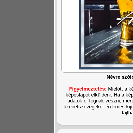
Névre szól
Figyelmeztetés:
Mielőtt a k
képeslapot elküldeni. Ha a kép
adatok el fognak veszni, mer
üzenetszövegeket érdemes kije
fájlb