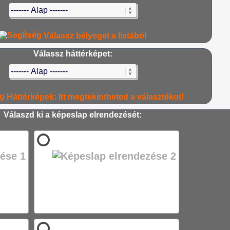
Válassz bélyeget a listából
Válassz háttérképet:
Háttérképek: Itt megtekintheted a választékot!
Válaszd ki a képeslap elrendezését: