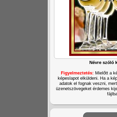
Névre szóló 
Figyelmeztetés:
Mielőtt a k
képeslapot elküldeni. Ha a kép
adatok el fognak veszni, mer
üzenetszövegeket érdemes kije
fájlb