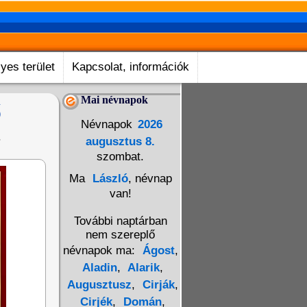
yes terület
Kapcsolat, információk
Mai névnapok
ő
Névnapok
2026
.
augusztus 8.
szombat.
Ma
László
, névnap
van!
További naptárban
nem szereplő
névnapok ma:
Ágost
,
Aladin
,
Alarik
,
Augusztusz
,
Cirják
,
Cirjék
,
Domán
,