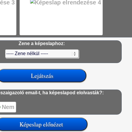
Zene a képeslaphoz:
szaigazoló email-t, ha képeslapod elolvasták?:
Nem