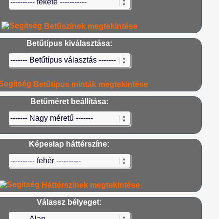
Betűszínek megtekintése
Betűtípus kiválasztása:
Betűtípus minták megtekintése
Betűméret beállítása:
Képeslap háttérszíne:
Háttérszínek megtekintése
Válassz bélyeget: