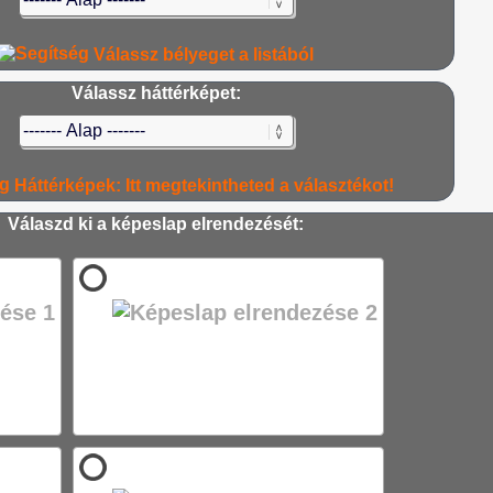
Válassz bélyeget a listából
Válassz háttérképet:
Háttérképek: Itt megtekintheted a választékot!
Válaszd ki a képeslap elrendezését: