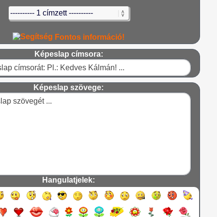
Fontos információ!
Képeslap címsora:
Képeslap szövege:
Hangulatjelek: