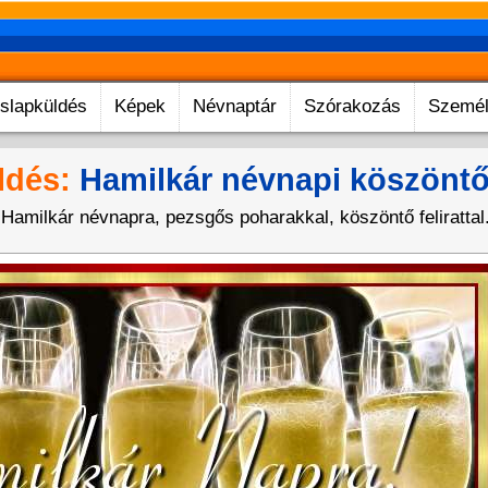
slapküldés
Képek
Névnaptár
Szórakozás
Személ
ldés:
Hamilkár névnapi köszönt
Hamilkár névnapra, pezsgős poharakkal, köszöntő felirattal