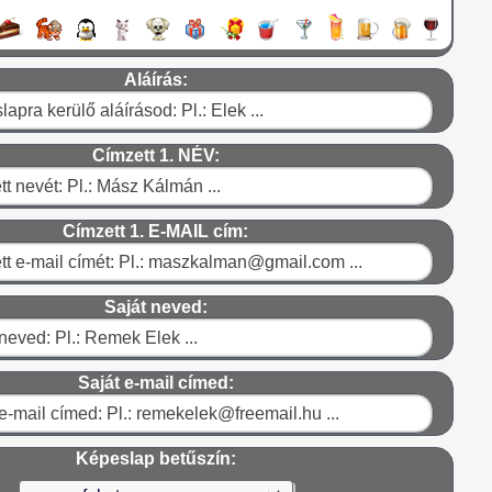
Aláírás:
Címzett 1. NÉV:
Címzett 1. E-MAIL cím:
Saját neved:
Saját e-mail címed:
Képeslap betűszín: