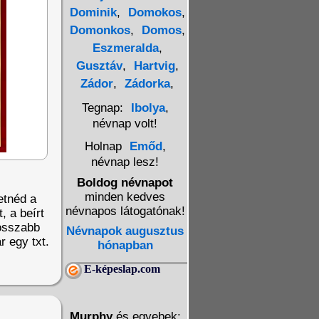
Dominik
,
Domokos
,
Domonkos
,
Domos
,
Eszmeralda
,
Gusztáv
,
Hartvig
,
Zádor
,
Zádorka
,
Tegnap:
Ibolya
,
névnap volt!
Holnap
Emőd
,
névnap lesz!
Boldog névnapot
minden kedves
etnéd a
névnapos látogatónak!
, a beírt
Hosszabb
Névnapok augusztus
r egy txt.
hónapban
E-képeslap.com
Murphy
és egyebek: