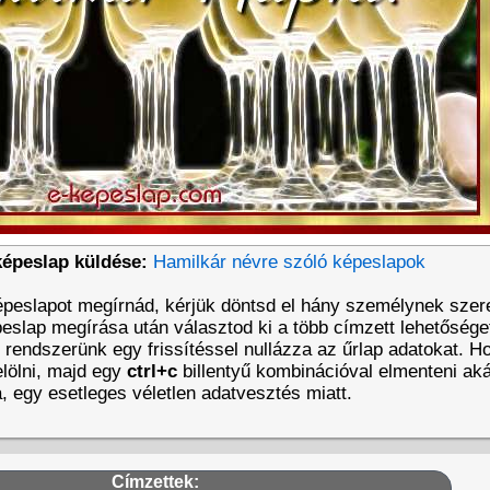
képeslap küldése:
Hamilkár névre szóló képeslapok
épeslapot megírnád, kérjük döntsd el hány személynek szer
eslap megírása után választod ki a több címzett lehetőséget
t rendszerünk egy frissítéssel nullázza az űrlap adatokat. 
lölni, majd egy
ctrl+c
billentyű kombinációval elmenteni aká
a, egy esetleges véletlen adatvesztés miatt.
Címzettek: